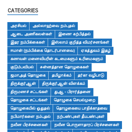
CATEGORIES
அரசியல்
அல்லாஹ்வை நம்புதல்
ஆடை அணிகலன்கள்
இணை கற்பித்தல்
இதர நம்பிக்கைகள்
இஸ்லாம் குறித்த விமர்சனங்கள்
ஈமான் (நம்பிக்கை தொடர்பானவை)
ஏகத்துவம் இதழ்
கணவன் மனைவியரின் கடமைகளும் உரிமைகளும்
குடும்பவியல்
சுன்னத்தான தொழுகைகள்
ஜமாஅத் தொழுகை
தமிழாக்கம்
தர்கா வழிபாடு
திருக்குர்ஆன்
திருக்குர்ஆன் விளக்கம்
திருமணச் சட்டங்கள்
துஆ - பிரார்த்தனை
தொழுகை சட்டங்கள்
தொழுகை செயல்முறை
தொழுகையில் ஓதுதல்
தொழுகையை பாதிக்காதவை
நபிமார்களை நம்புதல்
நற்பண்புகள் தீயபண்புகள்
நவீன பிரச்சனைகள்
நவீன பொருளாதாரப் பிரச்சனைகள்