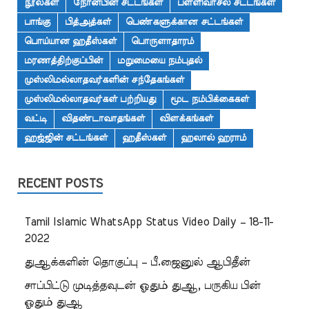
நூல்கள்
நோன்பின் சட்டங்கள்
பள்ளிவாசல் சட்டங்கள்
பாங்கு
பித்அத்கள்
பெண்களுக்கான சட்டங்கள்
பொய்யான ஹதீஸ்கள்
பொருளாதாரம்
மரணத்திற்குப்பின்
மறுமையை நம்புதல்
முஸ்லிமல்லாதவர்களின் சந்தேகங்கள்
முஸ்லிமல்லாதவர்கள் பற்றியது
மூட நம்பிக்கைகள்
வட்டி
விதண்டாவாதங்கள்
விளக்கங்கள்
ஹஜ்ஜின் சட்டங்கள்
ஹதீஸ்கள்
ஹலால் ஹராம்
RECENT POSTS
Tamil Islamic WhatsApp Status Video Daily – 18-11-
2022
துஆக்களின் தொகுப்பு – பீ.ஜைனுல் ஆபிதீன்
சாப்பிட்டு முடித்தவுடன் ஓதும் துஆ, பருகிய பின்
ஓதும் துஆ