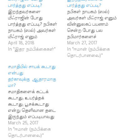
பார்த்தது எப்படி?
பார்த்தது எப்படி?
இறந்தவர்களை
நபிகள் நாயகம் (ஸல்)
மிஃராஜின் போது
அவர்கள் மிஃராஜ் எனும்
பார்த்தது எப்படி? நபிகள்
வின்னுலகப் பயணம்
நாயகம் (ஸல்) அவர்கள்
சென்ற போது பல
மிஃராஜ் எனும்
நபிமார்களைச்
விண்ணுலகப் பயணம்
April 18, 2018
சந்தித்தார்கள் என்று
March 27, 2017
சென்ற போது பல
In "இதர நம்பிக்கைகள்"
ஆதாரப்பூர்வமான
In "ஈமான் (நம்பிக்கை
நபிமார்களைச்
ஹதீஸ்கள் உள்ளன. தீய
தொடர்பானவை)"
சந்தித்தார்கள் என்று
கொள்கையுடைவர்கள்
சமாதியில் சாயக் கூடாது
ஆதாரப்பூர்வமான
இதை ஆதாரமாகக் காட்டி
என்பது
ஹதீஸ்கள் உள்ளன. தீய
மரணித்து விட்ட
தர்காவுக்கு ஆதாரமாகு
கொள்கையுடைவர்கள்
நபிமார்கள் உயிருடன்
மா?
இதை ஆதாரமாகக் காட்டி
தான் உள்ளனர் என்று
சமாதிகளைக் கட்டக்
மரணித்து விட்ட
வாதிடுகின்றனர். இதில்
கூடாது; உயர்த்தக்
நபிமார்கள் உயிருடன்
இரண்டு விஷயங்களை
கூடாது; பூசக்கூடாது
தான் உள்ளனர் என்று
நாம் கவனிக்க வேண்டும்.
என்று தெளிவான தடை
வாதிடுகின்றனர். இதில்
மரணித்து விட்ட
இருந்தும் எப்படியாவது
இரண்டு விஷயங்களை
நபிமார்கள் மட்டுமின்றி
சமாதி கட்டுவதற்கு
March 25, 2017
நாம் கவனிக்க வேண்டும்.
இதர நல்லடியார்களும்,
ஆதாரத்தைக்
In "ஈமான் (நம்பிக்கை
மரணித்து விட்ட
கெட்டவர்களும் கூட
கண்டுபிடிக்க வேண்டும்
தொடர்பானவை)"
நபிமார்கள் மட்டுமின்றி
ஆன்மாக்களின் உலகில்