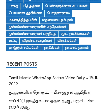
பாங்கு
பித்அத்கள்
பெண்களுக்கான சட்டங்கள்
பொய்யான ஹதீஸ்கள்
பொருளாதாரம்
மரணத்திற்குப்பின்
மறுமையை நம்புதல்
முஸ்லிமல்லாதவர்களின் சந்தேகங்கள்
முஸ்லிமல்லாதவர்கள் பற்றியது
மூட நம்பிக்கைகள்
வட்டி
விதண்டாவாதங்கள்
விளக்கங்கள்
ஹஜ்ஜின் சட்டங்கள்
ஹதீஸ்கள்
ஹலால் ஹராம்
RECENT POSTS
Tamil Islamic WhatsApp Status Video Daily – 18-11-
2022
துஆக்களின் தொகுப்பு – பீ.ஜைனுல் ஆபிதீன்
சாப்பிட்டு முடித்தவுடன் ஓதும் துஆ, பருகிய பின்
ஓதும் துஆ