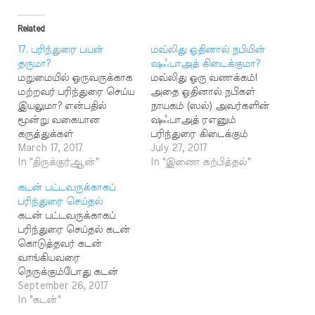
Related
17. பரிந்துரை பயன்
மவ்லிது ஓதினால் நபியின்
தருமா?
ஷஃபாஅத் கிடைக்குமா?
மறுமையில் ஒருவருக்காக
மவ்லிது ஒரு வணக்கம்!
மற்றவர் பரிந்துரை செய்ய
அதை ஓதினால் நபிகள்
இயலுமா? என்பதில்
நாயகம் (ஸல்) அவர்களின்
மூன்று வகையான
ஷஃபாஅத் ரஎனும்
கருத்துக்கள்
பரிந்துரை கிடைக்கும்
கூறப்படுகின்றன. 1.
March 17, 2017
என்ற நம்பிக்கையில்
July 27, 2017
அறவே பரிந்துரை
In "திருக்குர்ஆன்"
மார்க்கத்தை அறியாத
In "இணை கற்பித்தல்"
கிடையாது. 2.
மக்கள் மவ்லிது
கடன் பட்டவருக்காகப்
நல்லடியார்களும்,
ஓதுகின்றனர். மவ்லிது
பரிந்துரை செய்தல்
நபிமார்களும்
என்பது ஓர் இபாதத்
கடன் பட்டவருக்காகப்
விரும்பியவர்களுக்குப்
கிடையாது. பித்அத்
பரிந்துரை செய்தல் கடன்
பரிந்துரை செய்வார்கள்.
ஆகும். பாடல்களைப் பாடி
கொடுத்தவர் கடன்
3. நிபந்தனையுடன்
வழிபடுதல் பாடல்களைப்
வாங்கியவரை
பரிந்துரை உண்டு.
பாடி அதன் மூலம்
நெருக்கும்போது கடன்
இம்மூன்று கருத்துக்களில்
கடவுளை எழுப்பி
வாங்கியவர் பரிந்துரை
September 26, 2017
முதல் இரண்டு
வழிபடுவதென்பது இந்து
செய்யுமாறு கோரிக்கை
In "கடன்"
கருத்துக்களும் தவறாகும்.
மத நம்பிக்கையாகும்.
வத்தால் பரிந்துரை செய்து