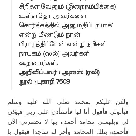
சிறிதளவேனும் (இறைநம்பிக்கை)
உள்ளதோ அவர்களை
சொர்க்கத்தில் அனுமதிப்பாயாக''
என்று மீண்டும் நான்
பிரார்த்திப்பேன் என்று நபிகள்
நாயகம் (ஸல்) அவர்கள்
கூறினார்கள்.
அறிவிப்பவர் : அனஸ் (ரலி)
நூல் : புகாரி 7509
ولكن عليكم بمحمد صلى الله عليه وسلم
فيأتوني فأقول أنا لها فأستأذن على ربي فيؤذن
لي ويلهمني محامد أحمده بها لا تحضرني الآن
فأحمده بتلك المحامد وأخر له ساجدا فيقول يا