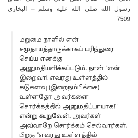
رسول الله صلى الله عليه وسلم – البخاري
7509
மறுமை நாளில் என்
சமுதாயத்தாருக்காகப் பரிந்துரை
செய்ய எனக்கு
அனுமதியளிக்கப்படும். நான் "என்
இறைவா! எவரது உள்ளத்தில்
கடுகளவு (இறைநம்பிக்கை)
உள்ளதோ அவர்களை
சொர்க்கத்தில் அனுமதிப்பாயாக!''
என்று கூறுவேன். அவர்கள்
அவ்வாறே சொர்க்கம் செல்வார்கள்.
பிறகு "எவரது உள்ளத்தில்