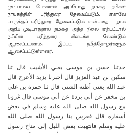
முடியாமல் போனால் அப்போது நமக்கு நபிகள்
நாயகத்தின் பரிந்துரை தேவைப்படும். எனவே
யாருக்குப் பரிந்துரை தேவைப்படும் என்பதை நாம்
அறிய முடியாததால் நமக்கு அந்த நிலை ஏற்பட்டால்
நபியின் பரிந்துரை கிடைக்க வேண்டும்
ஆசைப்படலாம். இப்படி நபித்தோழர்களும்
ஆசைப்பட்டுள்ளனர்.
حدثنا حسن بن موسى يعني الأشيب قال ثنا
سكين بن عبد العزيز قال أخبرنا يزيد الأعرج قال
عبد الله يعني أظنه الشني قال ثنا حمزة بن علي
بن مخفر عن أبي بردة عن أبي موسى قال غزونا
مع رسول الله صلى الله عليه وسلم في بعض
أسفاره قال فعرس بنا رسول الله صلى الله
عليه وسلم فانتهيت بعض الليل إلى مناخ رسول