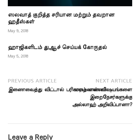
ஸலவாத் குறித்த சரியான மற்றும் தவறான
ஹதீஸ்கள்
May 9, 2018
ஹாஜிகளிடம் துஆச் செய்யக் கோருதல்
May 5, 2018
PREVIOUS ARTICLE
NEXT ARTICLE
இணைவைத்து விட்டால் பரிகாரம் என்ன?
மறைவான விஷயங்களை
இறைநேசர்களுக்கு
அல்லாஹ் அறிவிப்பானா?
Leave a Reply