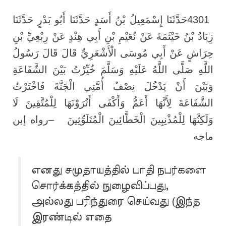
حَدَّثَنَا إِسْمَعِيلُ بْنُ أَسَدٍ حَدَّثَنَا أَبُو بَدْرٍ حَدَّثَنَا
4301
زِيَادُ بْنُ خَيْثَمَةَ عَنْ نُعَيْمِ بْنِ أَبِي هِنْدٍ عَنْ رِبْعِيِّ بْنِ
حِرَاشٍ عَنْ أَبِي مُوسَى الْأَشْعَرِيِّ قَالَ قَالَ رَسُولُ
اللَّهِ صَلَّى اللَّهُ عَلَيْهِ وَسَلَّمَ خُيِّرْتُ بَيْنَ الشَّفَاعَةِ
وَبَيْنَ أَنْ يَدْخُلَ نِصْفُ أُمَّتِي الْجَنَّةَ فَاخْتَرْتُ
الشَّفَاعَةَ لِأَنَّهَا أَعَمُّ وَأَكْفَى أَتُرَوْنَهَا لِلْمُتَّقِينَ لَا
رواه إبن
–
وَلَكِنَّهَا لِلْمُذْنِبِينَ الْخَطَّائِينَ الْمُتَلَوِّثِينَ
ماجه
எனது சமுதாயத்தில் பாதி நபர்களை
சொர்க்கத்தில் நுழைவிப்பது,
அல்லது பரிந்துரை செய்வது (இந்த
இரண்டில் எதை