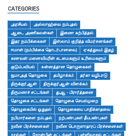
CATEGORIES
அரசியல்
அல்லாஹ்வை நம்புதல்
ஆடை அணிகலன்கள்
இணை கற்பித்தல்
இதர நம்பிக்கைகள்
இஸ்லாம் குறித்த விமர்சனங்கள்
ஈமான் (நம்பிக்கை தொடர்பானவை)
ஏகத்துவம் இதழ்
கணவன் மனைவியரின் கடமைகளும் உரிமைகளும்
குடும்பவியல்
சுன்னத்தான தொழுகைகள்
ஜமாஅத் தொழுகை
தமிழாக்கம்
தர்கா வழிபாடு
திருக்குர்ஆன்
திருக்குர்ஆன் விளக்கம்
திருமணச் சட்டங்கள்
துஆ - பிரார்த்தனை
தொழுகை சட்டங்கள்
தொழுகை செயல்முறை
தொழுகையில் ஓதுதல்
தொழுகையை பாதிக்காதவை
நபிமார்களை நம்புதல்
நற்பண்புகள் தீயபண்புகள்
நவீன பிரச்சனைகள்
நவீன பொருளாதாரப் பிரச்சனைகள்
நூல்கள்
நோன்பின் சட்டங்கள்
பள்ளிவாசல் சட்டங்கள்