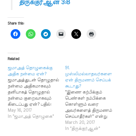
திருக்குர்ஆன் 3:8
Share this:
Related
ஜமாஅத் தொழுகைக்கு
91.
அதிக நன்மை ஏன்?
முஸ்லிமல்லாதவர்களை
ஜமாஅத்துடன் தொழுதால்
ஏன் திருமணம் செய்யக்
நன்மை அதிகமாகவும்
கூடாது?
தனியாகத் தொழுதால்
"இணை கற்பிக்கும்
நன்மை குறைவாகவும்
பெண்கள் நம்பிக்கை
கிடைப்பது ஏன்? பதில்:
கொள்ளும் வரை
வணக்க வழிபாடுகளில்
May 16, 2017
அவர்களைத் திருமணம்
இதற்கு ஏன் கூடுதன்
In "ஜமாஅத் தொழுகை"
செய்யாதீர்கள்'' என்று
நன்மை? இதற்கு ஏன்
திருக்குர்ஆனின் 2:221,
March 20, 2017
குறைவான நன்மை என்று
60:10 ஆகிய
In "திருக்குர்ஆன்"
அல்லாஹ்வோ, அவனது
வசனங்களில்