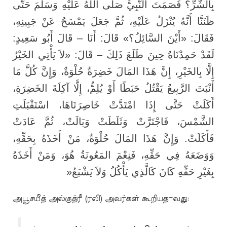
بِالشَّرِّ؟ فَصَمَتَ النَّبِيُّ صَلَّى اللهُ عَلَيْهِ وَسَلَّمَ حَتَّى
ظَنَنَّا أَنَّهُ يُنْزَلُ عَلَيْهِ، ثُمَّ جَعَلَ يَمْسَحُ عَنْ جَبِينِهِ،
فَقَالَ: «أَيْنَ السَّائِلُ؟» قَالَ: أَنَا – قَالَ أَبُو سَعِيدٍ:
لَقَدْ حَمِدْنَاهُ حِينَ طَلَعَ ذَلِكَ – قَالَ: «لاَ يَأْتِي الخَيْرُ
إِلَّا بِالخَيْرِ، إِنَّ هَذَا المَالَ خَضِرَةٌ حُلْوَةٌ، وَإِنَّ كُلَّ مَا
أَنْبَتَ الرَّبِيعُ يَقْتُلُ حَبَطًا أَوْ يُلِمُّ، إِلَّا آكِلَةَ الخَضِرَةِ،
أَكَلَتْ حَتَّى إِذَا امْتَدَّتْ خَاصِرَتَاهَا، اسْتَقْبَلَتِ
الشَّمْسَ، فَاجْتَرَّتْ وَثَلَطَتْ وَبَالَتْ، ثُمَّ عَادَتْ
فَأَكَلَتْ. وَإِنَّ هَذَا المَالَ حُلْوَةٌ، مَنْ أَخَذَهُ بِحَقِّهِ،
وَوَضَعَهُ فِي حَقِّهِ، فَنِعْمَ المَعُونَةُ هُوَ، وَمَنْ أَخَذَهُ
»
بِغَيْرِ حَقِّهِ كَانَ كَالَّذِي يَأْكُلُ وَلاَ يَشْبَعُ
அபூசயீத் அல்குத்ரீ (ரலி) அவர்கள் கூறியதாவது: