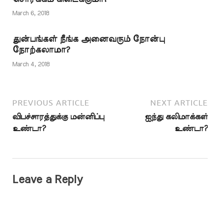
ஒன்றை விட வேறு எதன்
மூலமும் என் அடியான்
March 6, 2018
என்னுடன் நெருக்கத்தை
ஏற்படுத்திக்
துன்பங்கள் நீங்க அனைவரும் நோன்பு
கொள்வதில்லை. என்…
நோற்கலாமா?
March 4, 2018
PREVIOUS ARTICLE
NEXT ARTICLE
விபச்சாரத்துக்கு மன்னிப்பு
ஐந்து கலிமாக்கள்
உண்டா?
உண்டா?
Leave a Reply