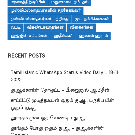
மரணத்திற்குப்பின்
மறுமையை நம்புதல்
முஸ்லிமல்லாதவர்களின் சந்தேகங்கள்
முஸ்லிமல்லாதவர்கள் பற்றியது
மூட நம்பிக்கைகள்
வட்டி
விதண்டாவாதங்கள்
விளக்கங்கள்
ஹஜ்ஜின் சட்டங்கள்
ஹதீஸ்கள்
ஹலால் ஹராம்
RECENT POSTS
Tamil Islamic WhatsApp Status Video Daily – 18-11-
2022
துஆக்களின் தொகுப்பு – பீ.ஜைனுல் ஆபிதீன்
சாப்பிட்டு முடித்தவுடன் ஓதும் துஆ, பருகிய பின்
ஓதும் துஆ
தூங்கும் முன் ஓத வேண்டிய துஆ
தூங்கும் போது ஓதும் துஆ – துஆக்களின்