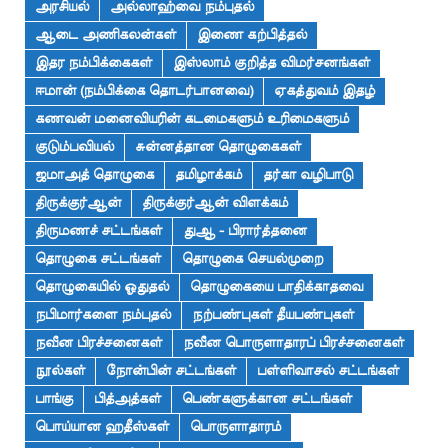
அரசியல்
அல்லாஹ்வை நம்புதல்
ஆடை அணிகலன்கள்
இணை கற்பித்தல்
இதர நம்பிக்கைகள்
இஸ்லாம் குறித்த விமர்சனங்கள்
ஈமான் (நம்பிக்கை தொடர்பானவை)
ஏகத்துவம் இதழ்
கணவன் மனைவியரின் கடமைகளும் உரிமைகளும்
குடும்பவியல்
சுன்னத்தான தொழுகைகள்
ஜமாஅத் தொழுகை
தமிழாக்கம்
தர்கா வழிபாடு
திருக்குர்ஆன்
திருக்குர்ஆன் விளக்கம்
திருமணச் சட்டங்கள்
துஆ - பிரார்த்தனை
தொழுகை சட்டங்கள்
தொழுகை செயல்முறை
தொழுகையில் ஓதுதல்
தொழுகையை பாதிக்காதவை
நபிமார்களை நம்புதல்
நற்பண்புகள் தீயபண்புகள்
நவீன பிரச்சனைகள்
நவீன பொருளாதாரப் பிரச்சனைகள்
நூல்கள்
நோன்பின் சட்டங்கள்
பள்ளிவாசல் சட்டங்கள்
பாங்கு
பித்அத்கள்
பெண்களுக்கான சட்டங்கள்
பொய்யான ஹதீஸ்கள்
பொருளாதாரம்