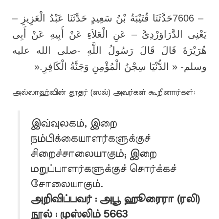
حَدَّثَنَا قُتَيْبَةُ بْنُ سَعِيدٍ حَدَّثَنَا عَبْدُ الْعَزِيزِ –
7606 –
يَعْنِى الدَّرَاوَرْدِىَّ – عَنِ الْعَلاَءِ عَنْ أَبِيهِ عَنْ أَبِى
هُرَيْرَةَ قَالَ قَالَ رَسُولُ اللَّهِ -صلى الله عليه
».
وسلم- « الدُّنْيَا سِجْنُ الْمُؤْمِنِ وَجَنَّةُ الْكَافِرِ
அல்லாஹ்வின் தூதர் (ஸல்) அவர்கள் கூறினார்கள்:
இவ்வுலகம், இறை
நம்பிக்கையாளர்களுக்குச்
சிறைச்சாலையாகும்; இறை
மறுப்பாளர்களுக்குச் சொர்க்கச்
சோலையாகும்.
அறிவிப்பவர் : அபூ ஹூரைரா (ரலி)
நூல் : முஸ்லிம் 5663