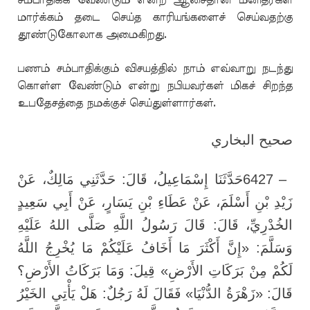
சம்பாதிக்க வேண்டும் என்ற ஆசைதான் மனிதர்கள்
மார்க்கம் தடை செய்த காரியங்களைச் செய்வதற்கு
தூண்டுகோலாக அமைகிறது.
பணம் சம்பாதிக்கும் விசயத்தில் நாம் எவ்வாறு நடந்து
கொள்ள வேண்டும் என்று நபியவர்கள் மிகச் சிறந்த
உபதேசத்தை நமக்குச் செய்துள்ளார்கள்.
صحيح البخاري
حَدَّثَنَا إِسْمَاعِيلُ، قَالَ: حَدَّثَنِي مَالِكٌ، عَنْ
6427 –
زَيْدِ بْنِ أَسْلَمَ، عَنْ عَطَاءِ بْنِ يَسَارٍ، عَنْ أَبِي سَعِيدٍ
الخُدْرِيِّ، قَالَ: قَالَ رَسُولُ اللَّهِ صَلَّى اللهُ عَلَيْهِ
وَسَلَّمَ: «إِنَّ أَكْثَرَ مَا أَخَافُ عَلَيْكُمْ مَا يُخْرِجُ اللَّهُ
لَكُمْ مِنْ بَرَكَاتِ الأَرْضِ» قِيلَ: وَمَا بَرَكَاتُ الأَرْضِ؟
قَالَ: «زَهْرَةُ الدُّنْيَا» فَقَالَ لَهُ رَجُلٌ: هَلْ يَأْتِي الخَيْرُ