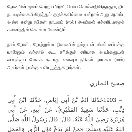
நோன்பின் மூலம் பெற்ற பயிற்சி, பொய் சொல்வதிலிருந்தும், தீய
நடவடிக்கையிலிருந்தும் தடுக்கவில்லை என்றால் அது நோன்பு
அல்ல என்று நபிகள் நாயகம் (ஸல்) அவர்கள் எச்சரிப்பதைக்
கவனத்தில் கொள்ள வேண்டும்.
நாம் நோன்பு நோற்றுள்ள நிலையில் நம்முடன் வீண் வம்புக்கு
யாரேனும் வந்தால் கூட சரிக்குச் சரியாக அவர்களுடன்
வம்புக்குப் போகக் கூடாது எனவும் நபிகள் நாயகம் (ஸல்)
அவர்கள் நமக்கு வலியுறுத்துகிறார்கள்.
صحيح البخاري
حَدَّثَنَا آدَمُ بْنُ أَبِي إِيَاسٍ، حَدَّثَنَا ابْنُ أَبِي
1903 –
ذِئْبٍ، حَدَّثَنَا سَعِيدٌ المَقْبُرِيُّ، عَنْ أَبِيهِ، عَنْ أَبِي
هُرَيْرَةَ رَضِيَ اللَّهُ عَنْهُ، قَالَ: قَالَ رَسُولُ اللَّهِ صَلَّى
اللهُ عَلَيْهِ وَسَلَّمَ: «مَنْ لَمْ يَدَعْ قَوْلَ الزُّورِ وَالعَمَلَ