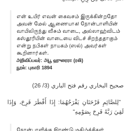
என் உயிர் எவன் கைவசம் இருக்கின்றதோ
அவன் மேல் ஆணையாக! நோன்பாளியின்
வாயிலிருந்து வீசும் வாடை, அல்லாஹ்விடம்
கஸ்தூரியின் வாடையை விடச் சிறந்ததாகும்
என்று நபிகள் நாயகம் (ஸல்) அவர்கள்
கூறினார்கள்.
அறிவிப்பவர்: அபூ ஹுரைரா (ரலி)
நூல்: புகாரி 1894
)
صحيح البخاري رقم فتح الباري (3/ 26
لِلصَّائِمِ فَرْحَتَانِ يَفْرَحُهُمَا: إِذَا أَفْطَرَ فَرِحَ، وَإِذَا
"
"
لَقِيَ رَبَّهُ فَرِحَ بِصَوْمِهِ
நோன்பாளிக்கு இரண்டு மகிழ்ச்சிகள்