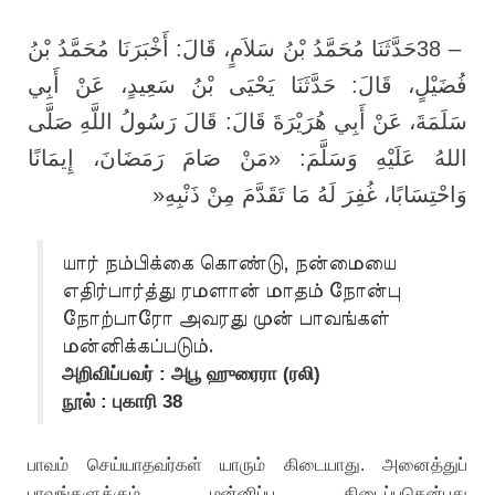
حَدَّثَنَا مُحَمَّدُ بْنُ سَلاَمٍ، قَالَ: أَخْبَرَنَا مُحَمَّدُ بْنُ
38 –
فُضَيْلٍ، قَالَ: حَدَّثَنَا يَحْيَى بْنُ سَعِيدٍ، عَنْ أَبِي
سَلَمَةَ، عَنْ أَبِي هُرَيْرَةَ قَالَ: قَالَ رَسُولُ اللَّهِ صَلَّى
اللهُ عَلَيْهِ وَسَلَّمَ: «مَنْ صَامَ رَمَضَانَ، إِيمَانًا
»
وَاحْتِسَابًا، غُفِرَ لَهُ مَا تَقَدَّمَ مِنْ ذَنْبِهِ
யார் நம்பிக்கை கொண்டு, நன்மையை
எதிர்பார்த்து ரமளான் மாதம் நோன்பு
நோற்பாரோ அவரது முன் பாவங்கள்
மன்னிக்கப்படும்.
அறிவிப்பவர் : அபூ ஹுரைரா (ரலி)
நூல் : புகாரி 38
பாவம் செய்யாதவர்கள் யாரும் கிடையாது. அனைத்துப்
பாவங்களுக்கும் மன்னிப்பு கிடைப்பதென்பது