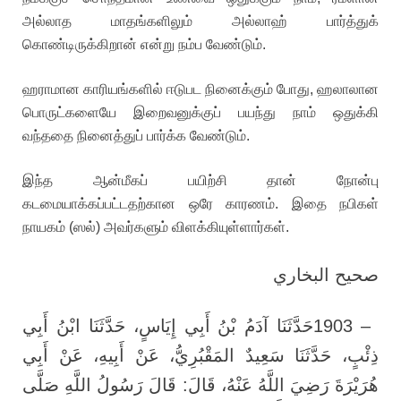
அல்லாத மாதங்களிலும் அல்லாஹ் பார்த்துக்
கொண்டிருக்கிறான் என்று நம்ப வேண்டும்.
ஹராமான காரியங்களில் ஈடுபட நினைக்கும் போது, ஹலாலான
பொருட்களையே இறைவனுக்குப் பயந்து நாம் ஒதுக்கி
வந்ததை நினைத்துப் பார்க்க வேண்டும்.
இந்த ஆன்மீகப் பயிற்சி தான் நோன்பு
கடமையாக்கப்பட்டதற்கான ஒரே காரணம். இதை நபிகள்
நாயகம் (ஸல்) அவர்களும் விளக்கியுள்ளார்கள்.
صحيح البخاري
حَدَّثَنَا آدَمُ بْنُ أَبِي إِيَاسٍ، حَدَّثَنَا ابْنُ أَبِي
1903 –
ذِئْبٍ، حَدَّثَنَا سَعِيدٌ المَقْبُرِيُّ، عَنْ أَبِيهِ، عَنْ أَبِي
هُرَيْرَةَ رَضِيَ اللَّهُ عَنْهُ، قَالَ: قَالَ رَسُولُ اللَّهِ صَلَّى