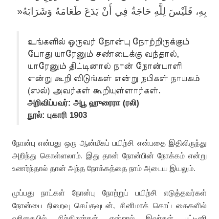
»
بِهِ، فَلَيْسَ لِلَّهِ حَاجَةٌ فِي أَنْ يَدَعَ طَعَامَهُ وَشَرَابَهُ
உங்களில் ஒருவர் நோன்பு நோற்றிருக்கும்
போது யாரேனும் சண்டைக்கு வந்தால்,
யாரேனும் திட்டினால் நான் நோன்பாளி
என்று கூறி விடுங்கள் என்று நபிகள் நாயகம்
(ஸல்) அவர்கள் கூறியுள்ளார்கள்.
அறிவிப்பவர்: அபூ ஹுரைரா (ரலி)
நூல்: புகாரி 1903
நோன்பு என்பது ஒரு ஆன்மீகப் பயிற்சி என்பதை இதிலிருந்து
அறிந்து கொள்ளலாம். இது தான் நோன்பின் நோக்கம் என்று
உணர்ந்தால் தான் அந்த நோக்கத்தை நாம் அடைய இயலும்.
முப்பது நாட்கள் நோன்பு நோற்றுப் பயிற்சி எடுத்தவர்கள்
நோன்பை நிறைவு செய்தவுடன், சினிமாக் கொட்டகைகளில்
வரிசையில் நிற்கிறார்கள் என்றால் இவர்கள் பட்டினி