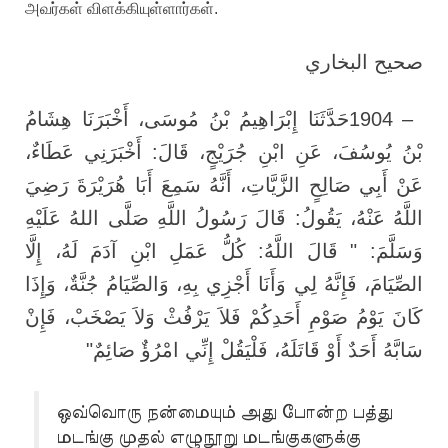
அவர்கள் விளக்கியுள்ளார்கள்.
صحيح البخاري
حَدَّثَنَا إِبْرَاهِيمُ بْنُ مُوسَى، أَخْبَرَنَا هِشَامُ
1904 –
بْنُ يُوسُفَ، عَنِ ابْنِ جُرَيْجٍ، قَالَ: أَخْبَرَنِي عَطَاءٌ،
عَنْ أَبِي صَالِحٍ الزَّيَّاتِ، أَنَّهُ سَمِعَ أَبَا هُرَيْرَةَ رَضِيَ
اللَّهُ عَنْهُ، يَقُولُ: قَالَ رَسُولُ اللَّهِ صَلَّى اللهُ عَلَيْهِ
وَسَلَّمَ: " قَالَ اللَّهُ: كُلُّ عَمَلِ ابْنِ آدَمَ لَهُ، إِلَّا
الصِّيَامَ، فَإِنَّهُ لِي وَأَنَا أَجْزِي بِهِ، وَالصِّيَامُ جُنَّةٌ، وَإِذَا
كَانَ يَوْمُ صَوْمِ أَحَدِكُمْ فَلاَ يَرْفُثْ وَلاَ يَصْخَبْ، فَإِنْ
"
سَابَّهُ أَحَدٌ أَوْ قَاتَلَهُ، فَلْيَقُلْ إِنِّي امْرُؤٌ صَائِمٌ
ஒவ்வொரு நன்மையும் அது போன்ற பத்து
மடங்கு முதல் எழுநூறு மடங்குகளுக்கு