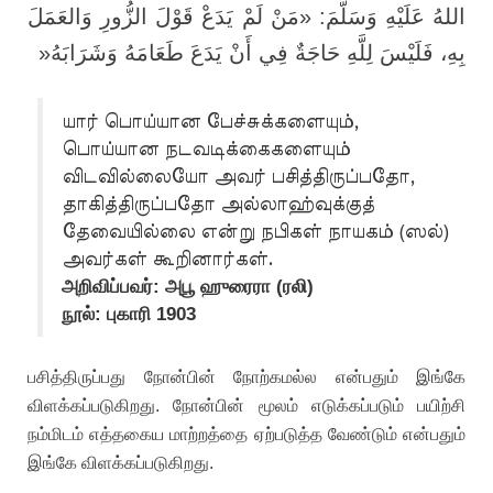
اللهُ عَلَيْهِ وَسَلَّمَ: «مَنْ لَمْ يَدَعْ قَوْلَ الزُّورِ وَالعَمَلَ
»
بِهِ، فَلَيْسَ لِلَّهِ حَاجَةٌ فِي أَنْ يَدَعَ طَعَامَهُ وَشَرَابَهُ
யார் பொய்யான பேச்சுக்களையும்,
பொய்யான நடவடிக்கைகளையும்
விடவில்லையோ அவர் பசித்திருப்பதோ,
தாகித்திருப்பதோ அல்லாஹ்வுக்குத்
தேவையில்லை என்று நபிகள் நாயகம் (ஸல்)
அவர்கள் கூறினார்கள்.
அறிவிப்பவர்: அபூ ஹுரைரா (ரலி)
நூல்: புகாரி 1903
பசித்திருப்பது நோன்பின் நோற்கமல்ல என்பதும் இங்கே
விளக்கப்படுகிறது. நோன்பின் மூலம் எடுக்கப்படும் பயிற்சி
நம்மிடம் எத்தகைய மாற்றத்தை ஏற்படுத்த வேண்டும் என்பதும்
இங்கே விளக்கப்படுகிறது.