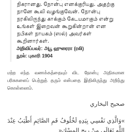
நிகரானது. நோன்பு எனக்குரியது. அதற்கு
நானே கூலி வழங்குவேன். நோன்பு
நரகிலிருந்து காக்கும் கேடயமாகும் என்று
உங்கள் இறைவன் கூறுகின்றான் என
நபிகள் நாயகம் (ஸல்) அவர்கள்
கூறினார்கள்.
அறிவிப்பவர்: அபூ ஹுரைரா (ரலி)
நூல்: புகாரி 1904
மற்ற எந்த வணக்கத்தையும் விட நோன்பு அதிகமான
பரிசுகளைப் பெற்றுத் தரும் என்பதை இதிலிருந்து அறிந்து
கொள்ளலாம்.
صحيح البخاري
وَالَّذِي نَفْسِي بِيَدِهِ لَخُلُوفُ فَمِ الصَّائِمِ أَطْيَبُ عِنْدَ
«
»
اللَّهِ تَعَالَى مِنْ رِيحِ المِسْكِ