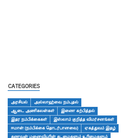
CATEGORIES
அரசியல்
அல்லாஹ்வை நம்புதல்
ஆடை அணிகலன்கள்
இணை கற்பித்தல்
இதர நம்பிக்கைகள்
இஸ்லாம் குறித்த விமர்சனங்கள்
ஈமான் (நம்பிக்கை தொடர்பானவை)
ஏகத்துவம் இதழ்
கணவன் மனைவியரின் கடமைகளும் உரிமைகளும்