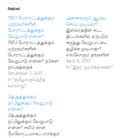
Related
TNTJ போராட்டத்துக்கும்
அனைவரும் ஆய்வு
மற்றவர்களின்
செய்ய முடியுமா?
போராட்டத்துக்கும்
இஸ்லாத்தின் சட்ட
வேறுபாடு என்ன?
திட்டங்களில் ஏற்படும்
TNTJ போராட்டத்துக்கும்
கருத்து வேறுபாட்டை
மற்றவர்களின்
ஒழிக்க முடியாதா?
போராட்டத்துக்கும்
எல்லோரும் தங்களின்
வேறுபாடு என்ன? நபிகள்
கருத்துக்கு திருக்குரான்,
April 6, 2017
நாயகத்தைக்
ஹதீஸ்களைத் தான்
In "இதர நம்பிக்கைகள்"
கொச்சைப்படுத்திய
December 7, 2017
மேற்கோள்
அமெரிக்காவிற்கு எதிராக
In "தமிழக தவ்ஹீத்
காட்டுகிறார்கள், இதில்
டிஎன்டிஜே நடத்திய
வரலாறு"
எது சரி என்று பாமரன்
போராட்டத்திற்கும்
சுய ஆய்வு செய்து
பித்அத்துக்கும்
மற்றவர்களின்
முடிவெடுப்பது எப்படி
நஃபிலுக்கும் வேறுபாடு
போராட்டத்திற்கும் என்ன
சாத்தியம் ? அப்படி
என்ன?
வேறுபாடு? சம்சுதீன்,
நடுநிலையோடு சிந்தித்து
பித்அத்துக்கும்
கோவை அமெரிக்காவுக்கு
தெரியாமல் தவறான
நஃபிலுக்கும் வேறுபாடு
எதிரான போராட்டத்தைப்
முடிவெடுத்து அமல்கள்
என்ன? சலீம் கான்
பகிரங்கமாக எதிர்த்த
செய்தால் நாம் குற்றம்
மேலோட்டமாகப் பார்க்கும்
சம்சுத்தீன் காசிமி,
பிடிக்கப்படுவோமா ?