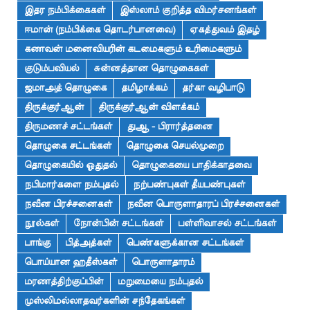
இதர நம்பிக்கைகள்
இஸ்லாம் குறித்த விமர்சனங்கள்
ஈமான் (நம்பிக்கை தொடர்பானவை)
ஏகத்துவம் இதழ்
கணவன் மனைவியரின் கடமைகளும் உரிமைகளும்
குடும்பவியல்
சுன்னத்தான தொழுகைகள்
ஜமாஅத் தொழுகை
தமிழாக்கம்
தர்கா வழிபாடு
திருக்குர்ஆன்
திருக்குர்ஆன் விளக்கம்
திருமணச் சட்டங்கள்
துஆ - பிரார்த்தனை
தொழுகை சட்டங்கள்
தொழுகை செயல்முறை
தொழுகையில் ஓதுதல்
தொழுகையை பாதிக்காதவை
நபிமார்களை நம்புதல்
நற்பண்புகள் தீயபண்புகள்
நவீன பிரச்சனைகள்
நவீன பொருளாதாரப் பிரச்சனைகள்
நூல்கள்
நோன்பின் சட்டங்கள்
பள்ளிவாசல் சட்டங்கள்
பாங்கு
பித்அத்கள்
பெண்களுக்கான சட்டங்கள்
பொய்யான ஹதீஸ்கள்
பொருளாதாரம்
மரணத்திற்குப்பின்
மறுமையை நம்புதல்
முஸ்லிமல்லாதவர்களின் சந்தேகங்கள்