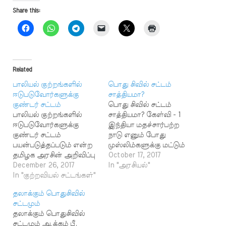
Share this:
Related
பாலியல் குற்றங்களில்
பொது சிவில் சட்டம்
ஈடுபடுவோர்களுக்கு
சாத்தியமா?
குண்டர் சட்டம்
பொது சிவில் சட்டம்
பாலியல் குற்றங்களில்
சாத்தியமா? கேள்வி - 1
ஈடுபடுவோர்களுக்கு
இந்தியா மதச்சார்பற்ற
குண்டர் சட்டம்
நாடு எனும் போது
பயன்படுத்தப்படும் என்ற
முஸ்லிம்களுக்கு மட்டும்
தமிழக அரசின் அறிவிப்பு
தனியாக சிவில் சட்டம்
October 17, 2017
ஏற்கத் தக்கதா? - பர்வீன்,
December 26, 2017
இருப்பது நியாயமா என்று
In "அரசியல்"
துபை எந்தத் தண்டனை
In "குற்றவியல் சட்டங்கள்"
அறிவுஜீவிகளும்,
வழங்குவதாக
வழக்கறிஞர்களும்
தலாக்கும் பொதுசிவில்
இருந்தாலும், சட்டப்படியும்
கேட்பது
சட்டமும்
நீதித்துறை வழியாகவும்
நியாயமாகத்தானே
தலாக்கும் பொதுசிவில்
தான் வழங்க வேண்டும்.
உள்ளது? தமிழ்ச்
சட்டமும் ஆக்கம் பீ.