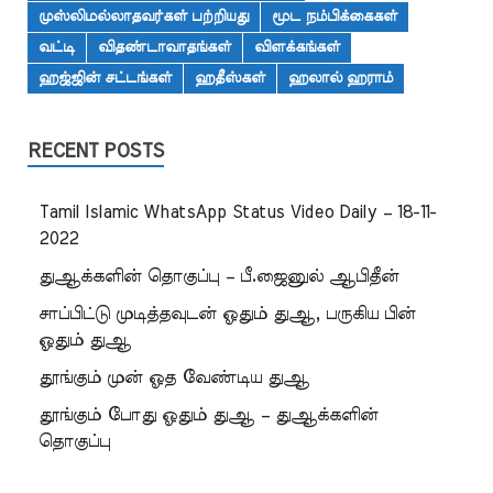
முஸ்லிமல்லாதவர்கள் பற்றியது
மூட நம்பிக்கைகள்
வட்டி
விதண்டாவாதங்கள்
விளக்கங்கள்
ஹஜ்ஜின் சட்டங்கள்
ஹதீஸ்கள்
ஹலால் ஹராம்
RECENT POSTS
Tamil Islamic WhatsApp Status Video Daily – 18-11-
2022
துஆக்களின் தொகுப்பு – பீ.ஜைனுல் ஆபிதீன்
சாப்பிட்டு முடித்தவுடன் ஓதும் துஆ, பருகிய பின்
ஓதும் துஆ
தூங்கும் முன் ஓத வேண்டிய துஆ
தூங்கும் போது ஓதும் துஆ – துஆக்களின்
தொகுப்பு