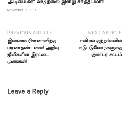
அடிமைகள் விடுதலை இன்று சாத்தியமா?
மனைவியுடன் வாழ்க்கை
நடத்தலாம். பின்னர்
November 16, 2017
மீண்டும்…
PREVIOUS ARTICLE
NEXT ARTICLE
இலங்கை ரிசானாவிற்கு
பாலியல் குற்றங்களில்
மரணதண்டனை! அறிவு
ஈடுபடுவோர்களுக்கு
ஜீவிகளின் இரட்டை
குண்டர் சட்டம்
முகங்கள்!
Leave a Reply