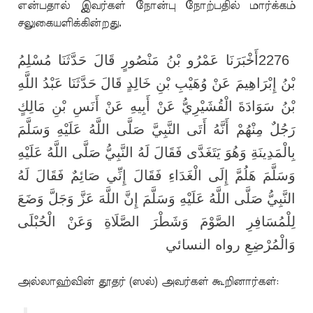
என்பதால் இவர்கள் நோன்பு நோற்பதில் மார்க்கம்
சலுகையளிக்கின்றது.
أَخْبَرَنَا عَمْرُو بْنُ مَنْصُورٍ قَالَ حَدَّثَنَا مُسْلِمُ
2276
بْنُ إِبْرَاهِيمَ عَنْ وُهَيْبِ بْنِ خَالِدٍ قَالَ حَدَّثَنَا عَبْدُ اللَّهِ
بْنُ سَوَادَةَ الْقُشَيْرِيُّ عَنْ أَبِيهِ عَنْ أَنَسِ بْنِ مَالِكٍ
رَجُلٌ مِنْهُمْ أَنَّهُ أَتَى النَّبِيَّ صَلَّى اللَّهُ عَلَيْهِ وَسَلَّمَ
بِالْمَدِينَةِ وَهُوَ يَتَغَدَّى فَقَالَ لَهُ النَّبِيُّ صَلَّى اللَّهُ عَلَيْهِ
وَسَلَّمَ هَلُمَّ إِلَى الْغَدَاءِ فَقَالَ إِنِّي صَائِمٌ فَقَالَ لَهُ
النَّبِيُّ صَلَّى اللَّهُ عَلَيْهِ وَسَلَّمَ إِنَّ اللَّهَ عَزَّ وَجَلَّ وَضَعَ
لِلْمُسَافِرِ الصَّوْمَ وَشَطْرَ الصَّلَاةِ وَعَنْ الْحُبْلَى
وَالْمُرْضِعِ رواه النسائي
அல்லாஹ்வின் தூதர் (ஸல்) அவர்கள் கூறினார்கள்: