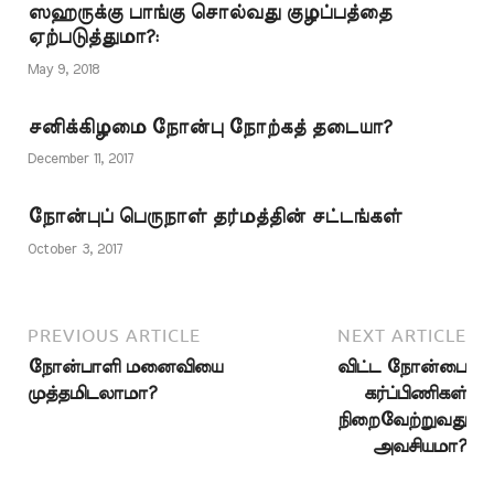
காரணமாக இருக்கும்
ஸஹருக்கு பாங்கு சொல்வது குழப்பத்தை
இந்த அரஃபா நோன்பு
ஏற்படுத்துமா?:
இந்த வருடம்
வெள்ளிக்கிழமை
May 9, 2018
வருகிறது. எனவே…
சனிக்கிழமை நோன்பு நோற்கத் தடையா?
December 11, 2017
நோன்புப் பெருநாள் தர்மத்தின் சட்டங்கள்
October 3, 2017
PREVIOUS ARTICLE
NEXT ARTICLE
நோன்பாளி மனைவியை
விட்ட நோன்பை
முத்தமிடலாமா?
கர்ப்பிணிகள்
நிறைவேற்றுவது
அவசியமா?