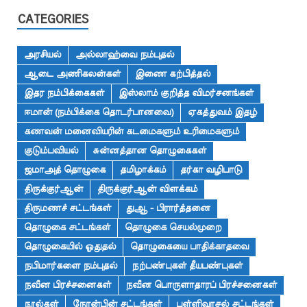
CATEGORIES
அரசியல்
அல்லாஹ்வை நம்புதல்
ஆடை அணிகலன்கள்
இணை கற்பித்தல்
இதர நம்பிக்கைகள்
இஸ்லாம் குறித்த விமர்சனங்கள்
ஈமான் (நம்பிக்கை தொடர்பானவை)
ஏகத்துவம் இதழ்
கணவன் மனைவியரின் கடமைகளும் உரிமைகளும்
குடும்பவியல்
சுன்னத்தான தொழுகைகள்
ஜமாஅத் தொழுகை
தமிழாக்கம்
தர்கா வழிபாடு
திருக்குர்ஆன்
திருக்குர்ஆன் விளக்கம்
திருமணச் சட்டங்கள்
துஆ - பிரார்த்தனை
தொழுகை சட்டங்கள்
தொழுகை செயல்முறை
தொழுகையில் ஓதுதல்
தொழுகையை பாதிக்காதவை
நபிமார்களை நம்புதல்
நற்பண்புகள் தீயபண்புகள்
நவீன பிரச்சனைகள்
நவீன பொருளாதாரப் பிரச்சனைகள்
நூல்கள்
நோன்பின் சட்டங்கள்
பள்ளிவாசல் சட்டங்கள்