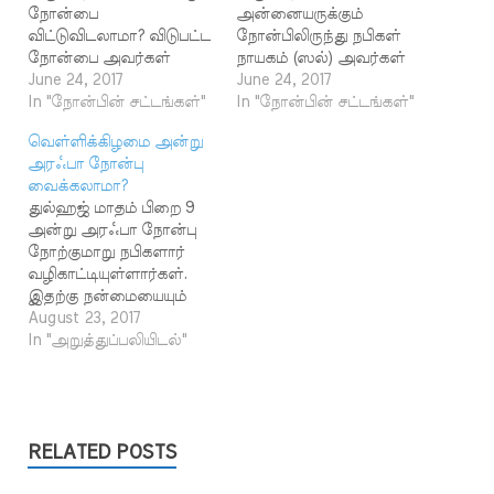
நோன்பை
அன்னையருக்கும்
விட்டுவிடலாமா? விடுபட்ட
நோன்பிலிருந்து நபிகள்
நோன்பை அவர்கள்
நாயகம் (ஸல்) அவர்கள்
எப்போது வைப்பது? பதில்:
June 24, 2017
சலுகை அளித்தார்கள்'
June 24, 2017
கர்ப்பிணிப்
In "நோன்பின் சட்டங்கள்"
என்ற ஹதீஸில் சலுகை
In "நோன்பின் சட்டங்கள்"
பெண்களுக்கும்,
என்பதற்கு, நோன்பை
வெள்ளிக்கிழமை அன்று
பாலூட்டும்
மீட்ட வேண்டும் என்று
அரஃபா நோன்பு
அன்னையருக்கும்
தான் புரிந்து கொள்ள
வைக்கலாமா?
நோன்பை விடுவதற்கு
வேண்டும் என்று கூறி
துல்ஹஜ் மாதம் பிறை 9
சலுகை உண்டு.
வருகிறீர்கள். அதற்கான
அன்று அரஃபா நோன்பு
குழந்தைகளுக்குப்
நேரடியான எந்த
நோற்குமாறு நபிகளார்
பாலூட்டும் தாய்மார்களும்,
ஆதாரத்தையும் நீங்கள்
வழிகாட்டியுள்ளார்கள்.
கர்ப்பமாக இருக்கும்
முன் வைக்கவில்லை.
இதற்கு நன்மையையும்
பெண்களும்
ஆனால் நோன்பை விட்டு
குறிப்பிட்டுள்ளார்கள்.
August 23, 2017
தற்காலிகமாக நோன்பை
விடலாம்; மீட்டத்
صحيح مسلم ـ مشكول
In "அறுத்துப்பலியிடல்"
விட்டு விடுவதற்குச்
தேவையில்லை' என்ற
وموافق للمطبوع - (3 / 167)
சலுகை பெற்றுள்ளனர்.
கருத்தில் நபித்தோழர்கள்
قَالَ وَسُئِلَ عَنْ صَوْمِ يَوْمِ
سنن النسائي 2315 - أَخْبَرَنَا
கூறிய செய்தி தாரகுத்னீ,
عَرَفَةَ فَقَالَ « يُكَفِّرُ السَّنَةَ
عَمْرُو بْنُ مَنْصُورٍ، قَالَ: حَدَّثَنَا
தப்ரானீ போன்ற
الْمَاضِيَةَ وَالْبَاقِيَةَ ». முந்தைய
مُسْلِمُ بْنُ إِبْرَاهِيمَ، عَنْ وُهَيْبِ
நூற்களில் உள்ளது. இந்த
பிந்தைய பாவங்கள்
RELATED POSTS
بْنِ خَالِدٍ، قَالَ:…
விளக்கம்…
மன்னிப்பதற்கு