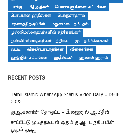
பாங்கு
பித்அத்கள்
பெண்களுக்கான சட்டங்கள்
பொய்யான ஹதீஸ்கள்
பொருளாதாரம்
மரணத்திற்குப்பின்
மறுமையை நம்புதல்
முஸ்லிமல்லாதவர்களின் சந்தேகங்கள்
முஸ்லிமல்லாதவர்கள் பற்றியது
மூட நம்பிக்கைகள்
வட்டி
விதண்டாவாதங்கள்
விளக்கங்கள்
ஹஜ்ஜின் சட்டங்கள்
ஹதீஸ்கள்
ஹலால் ஹராம்
RECENT POSTS
Tamil Islamic WhatsApp Status Video Daily – 18-11-
2022
துஆக்களின் தொகுப்பு – பீ.ஜைனுல் ஆபிதீன்
சாப்பிட்டு முடித்தவுடன் ஓதும் துஆ, பருகிய பின்
ஓதும் துஆ