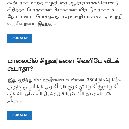
கூறியதாக மாற்கு எழுதியதை ஆதாரமாகக் கொண்டு
கிறித்தவ போதகர்கள் பிசாசுகளை விரட்டுவதாகவும்,
நோய்களைப் போக்குவதாகவும் கூறி மக்களை ஏமாற்றி
வருகின்றனர். இதற்கு …
READ MORE
மாலையில் சிறுவர்களை வெளியே விடக்
கூடாதா?
இது குறித்து சில ஹதீஸ்கள் உள்ளன. 3304حَدَّثَنَا إِسْحَاقُ
أَخْبَرَنَا رَوْحٌ أَخْبَرَنَا ابْنُ جُرَيْجٍ قَالَ أَخْبَرَنِي عَطَاءٌ سَمِعَ جَابِرَ بْن
عَبْدِ اللَّهِ رَضِيَ اللَّهُ عَنْهُمَا قَالَ رَسُولُ اللَّهِ صَلَّى اللَّهُ عَلَيْهِ
وَسَلَّمَ …
READ MORE