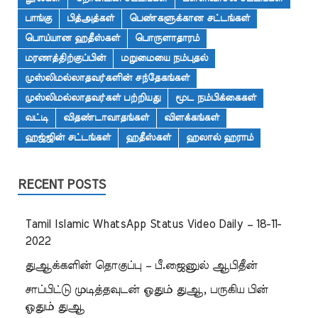
பாங்கு
பித்அத்கள்
பெண்களுக்கான சட்டங்கள்
பொய்யான ஹதீஸ்கள்
பொருளாதாரம்
மரணத்திற்குப்பின்
மறுமையை நம்புதல்
முஸ்லிமல்லாதவர்களின் சந்தேகங்கள்
முஸ்லிமல்லாதவர்கள் பற்றியது
மூட நம்பிக்கைகள்
வட்டி
விதண்டாவாதங்கள்
விளக்கங்கள்
ஹஜ்ஜின் சட்டங்கள்
ஹதீஸ்கள்
ஹலால் ஹராம்
RECENT POSTS
Tamil Islamic WhatsApp Status Video Daily – 18-11-
2022
துஆக்களின் தொகுப்பு – பீ.ஜைனுல் ஆபிதீன்
சாப்பிட்டு முடித்தவுடன் ஓதும் துஆ, பருகிய பின்
ஓதும் துஆ