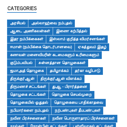
CATEGORIES
அரசியல்
அல்லாஹ்வை நம்புதல்
ஆடை அணிகலன்கள்
இணை கற்பித்தல்
இதர நம்பிக்கைகள்
இஸ்லாம் குறித்த விமர்சனங்கள்
ஈமான் (நம்பிக்கை தொடர்பானவை)
ஏகத்துவம் இதழ்
கணவன் மனைவியரின் கடமைகளும் உரிமைகளும்
குடும்பவியல்
சுன்னத்தான தொழுகைகள்
ஜமாஅத் தொழுகை
தமிழாக்கம்
தர்கா வழிபாடு
திருக்குர்ஆன்
திருக்குர்ஆன் விளக்கம்
திருமணச் சட்டங்கள்
துஆ - பிரார்த்தனை
தொழுகை சட்டங்கள்
தொழுகை செயல்முறை
தொழுகையில் ஓதுதல்
தொழுகையை பாதிக்காதவை
நபிமார்களை நம்புதல்
நற்பண்புகள் தீயபண்புகள்
நவீன பிரச்சனைகள்
நவீன பொருளாதாரப் பிரச்சனைகள்
நூல்கள்
நோன்பின் சட்டங்கள்
பள்ளிவாசல் சட்டங்கள்