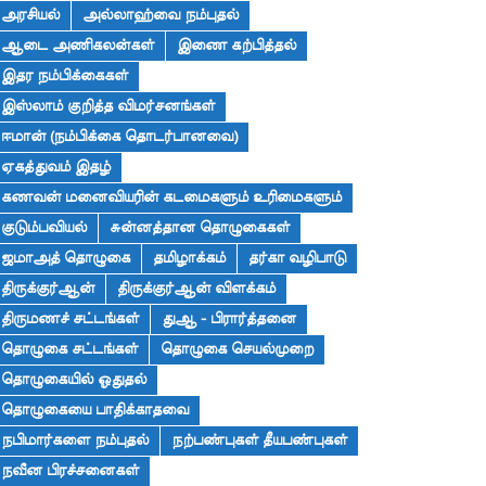
அரசியல்
அல்லாஹ்வை நம்புதல்
ஆடை அணிகலன்கள்
இணை கற்பித்தல்
இதர நம்பிக்கைகள்
இஸ்லாம் குறித்த விமர்சனங்கள்
ஈமான் (நம்பிக்கை தொடர்பானவை)
ஏகத்துவம் இதழ்
கணவன் மனைவியரின் கடமைகளும் உரிமைகளும்
குடும்பவியல்
சுன்னத்தான தொழுகைகள்
ஜமாஅத் தொழுகை
தமிழாக்கம்
தர்கா வழிபாடு
திருக்குர்ஆன்
திருக்குர்ஆன் விளக்கம்
திருமணச் சட்டங்கள்
துஆ - பிரார்த்தனை
தொழுகை சட்டங்கள்
தொழுகை செயல்முறை
தொழுகையில் ஓதுதல்
தொழுகையை பாதிக்காதவை
நபிமார்களை நம்புதல்
நற்பண்புகள் தீயபண்புகள்
நவீன பிரச்சனைகள்