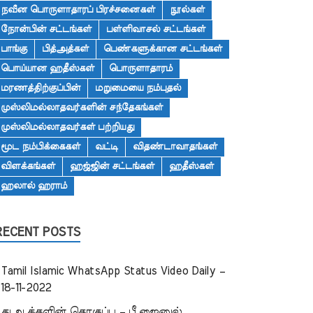
நவீன பொருளாதாரப் பிரச்சனைகள்
நூல்கள்
நோன்பின் சட்டங்கள்
பள்ளிவாசல் சட்டங்கள்
பாங்கு
பித்அத்கள்
பெண்களுக்கான சட்டங்கள்
பொய்யான ஹதீஸ்கள்
பொருளாதாரம்
மரணத்திற்குப்பின்
மறுமையை நம்புதல்
முஸ்லிமல்லாதவர்களின் சந்தேகங்கள்
முஸ்லிமல்லாதவர்கள் பற்றியது
மூட நம்பிக்கைகள்
வட்டி
விதண்டாவாதங்கள்
விளக்கங்கள்
ஹஜ்ஜின் சட்டங்கள்
ஹதீஸ்கள்
ஹலால் ஹராம்
RECENT POSTS
Tamil Islamic WhatsApp Status Video Daily –
18-11-2022
துஆக்களின் தொகுப்பு – பீ.ஜைனுல்