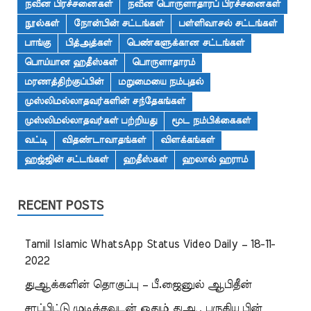
நவீன பிரச்சனைகள்
நவீன பொருளாதாரப் பிரச்சனைகள்
நூல்கள்
நோன்பின் சட்டங்கள்
பள்ளிவாசல் சட்டங்கள்
பாங்கு
பித்அத்கள்
பெண்களுக்கான சட்டங்கள்
பொய்யான ஹதீஸ்கள்
பொருளாதாரம்
மரணத்திற்குப்பின்
மறுமையை நம்புதல்
முஸ்லிமல்லாதவர்களின் சந்தேகங்கள்
முஸ்லிமல்லாதவர்கள் பற்றியது
மூட நம்பிக்கைகள்
வட்டி
விதண்டாவாதங்கள்
விளக்கங்கள்
ஹஜ்ஜின் சட்டங்கள்
ஹதீஸ்கள்
ஹலால் ஹராம்
RECENT POSTS
Tamil Islamic WhatsApp Status Video Daily – 18-11-
2022
துஆக்களின் தொகுப்பு – பீ.ஜைனுல் ஆபிதீன்
சாப்பிட்டு முடித்தவுடன் ஓதும் துஆ, பருகிய பின்