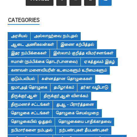
CATEGORIES
அரசியல்
அல்லாஹ்வை நம்புதல்
ஆடை அணிகலன்கள்
இணை கற்பித்தல்
இதர நம்பிக்கைகள்
இஸ்லாம் குறித்த விமர்சனங்கள்
ஈமான் (நம்பிக்கை தொடர்பானவை)
ஏகத்துவம் இதழ்
கணவன் மனைவியரின் கடமைகளும் உரிமைகளும்
குடும்பவியல்
சுன்னத்தான தொழுகைகள்
ஜமாஅத் தொழுகை
தமிழாக்கம்
தர்கா வழிபாடு
திருக்குர்ஆன்
திருக்குர்ஆன் விளக்கம்
திருமணச் சட்டங்கள்
துஆ - பிரார்த்தனை
தொழுகை சட்டங்கள்
தொழுகை செயல்முறை
தொழுகையில் ஓதுதல்
தொழுகையை பாதிக்காதவை
நபிமார்களை நம்புதல்
நற்பண்புகள் தீயபண்புகள்