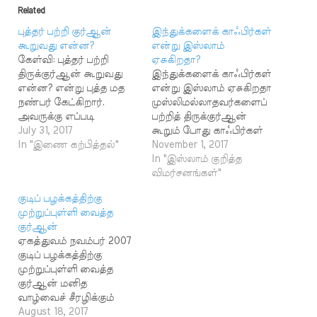
Related
புத்தர் பற்றி குர்ஆன்
இந்துக்களைக் காஃபிர்கள்
கூறுவது என்ன?
என்று இஸ்லாம்
கேள்வி: புத்தர் பற்றி
ஏசுகிறதா?
திருக்குர்ஆன் கூறுவது
இந்துக்களைக் காஃபிர்கள்
என்ன? என்று புத்த மத
என்று இஸ்லாம் ஏசுகிறதா
நண்பர் கேட்கிறார்.
முஸ்லிமல்லாதவர்களைப்
அவருக்கு எப்படி
பற்றித் திருக்குர்ஆன்
விளக்கம் கூறுவது? -
July 31, 2017
கூறும் போது காஃபிர்கள்
இலங்கை எம்.ஜே.எம்.
In "இணை கற்பித்தல்"
என்றும், முஷ்ரிக்குகள்
November 1, 2017
நிஜாம்தீன், ஜித்தா பதில்:
என்றும் கூறப்பட்டுள்ளது.
In "இஸ்லாம் குறித்த
குர்ஆன், உலகத்தில் வந்த
இஸ்லாத்தை
விமர்சனங்கள்"
ஒவ்வொருவரையும் பற்றி
விமர்சிப்பவர்கள்
குடிப் பழக்கத்திற்கு
குறிப்பிடும் வரலாற்றுப்
இதையும் தவறாக
முற்றுப்புள்ளி வைத்த
புத்தகமல்ல. அவ்வாறு
விமர்சனம் செய்கிறார்கள்.
குர்ஆன்
எழுதப்படுவதாக
அதாவது இந்துக்களைக்
ஏகத்துவம் நவம்பர் 2007
இருந்தால் இப்போது
காஃபிர்கள் என்று
குடிப் பழக்கத்திற்கு
இருப்பதை விட ஆயிரம்
திருக்குர்ஆன் ஏசுகிறது
முற்றுப்புள்ளி வைத்த
மடங்கு பெரிதாக குர்ஆன்
என்பதும் இவர்களின்
குர்ஆன் மனித
ஆகி விடும். மனிதன்
விமர்சனமாகும்.
வாழ்வைச் சீரழிக்கும்
இவ்வுலகில் எப்படி
முஸ்லிமல்லாதவர்களைப்
நச்சுப் பொருள்களில் மது
August 18, 2017
வாழ்ந்தால் அது நன்மை
பற்றி காஃபிர்கள் என்று