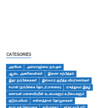
CATEGORIES
அரசியல்
அல்லாஹ்வை நம்புதல்
ஆடை அணிகலன்கள்
இணை கற்பித்தல்
இதர நம்பிக்கைகள்
இஸ்லாம் குறித்த விமர்சனங்கள்
ஈமான் (நம்பிக்கை தொடர்பானவை)
ஏகத்துவம் இதழ்
கணவன் மனைவியரின் கடமைகளும் உரிமைகளும்
குடும்பவியல்
சுன்னத்தான தொழுகைகள்
ஜமாஅத் தொழுகை
தமிழாக்கம்
தர்கா வழிபாடு