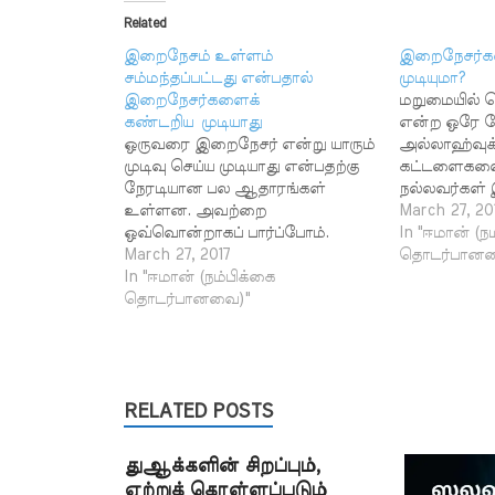
Related
இறைநேசம் உள்ளம்
இறைநேசர்க
சம்மந்தப்பட்டது என்பதால்
முடியுமா?
இறைநேசர்களைக்
மறுமையில் 
கண்டறிய முடியாது
என்ற ஒரே ந
ஒருவரை இறைநேசர் என்று யாரும்
அல்லாஹ்வுக
முடிவு செய்ய முடியாது என்பதற்கு
கட்டளைகளை 
நேரடியான பல ஆதாரங்கள்
நல்லவர்கள்
உள்ளன. அவற்றை
எனப்படுகின
March 27, 20
ஒவ்வொன்றாகப் பார்ப்போம்.
என்பதற்கான
In "ஈமான் (ந
கவனத்தில் கொள்க!
March 27, 2017
இலக்கணத்
தொடர்பானவ
அல்லாஹ்வின் நேசர்களுக்கு
In "ஈமான் (நம்பிக்கை
அறிந்து கொள
எந்தப் பயமும் இல்லை. அவர்கள்
தொடர்பானவை)"
தனிப்பட்ட 
கவலைப்படவும் மாட்டார்கள்.
இறைநேசர்கள
அவர்கள் (இறைவனை)
கூறமுடியுமா
நம்புவார்கள். (அவனை)
முடியுமா? இ
அஞ்சுவோராக இருப்பார்கள்.
என்பதற்கு
திருக்குர்ஆன் 10:62, 63
RELATED POSTS
நேசிப்பவர்க
இறைநேசர்களுக்கு அச்சமும்
கொள்ளலாம்
இல்லை; கவலையும் இல்லை என
நேசிக்கப்பட்
துஆக்களின் சிறப்பும்,
இறைவன் கூறிவிட்டு, யார்
பொருள் கொ
ஏற்றுக் கொள்ளப்படும்