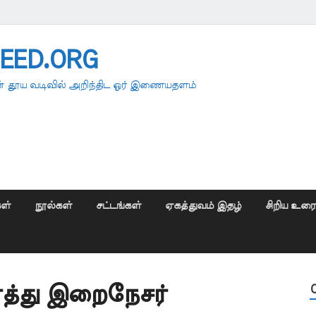
EED.ORG
 தூய வடிவில் அறிந்திட ஓர் இணையதளம்
ள்
நூல்கள்
சட்டங்கள்
ஏகத்துவம் இதழ்
சிறிய உர
்த்து இறைநேசர்