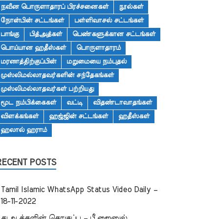
நவீன பொருளாதாரப் பிரச்சனைகள்
நூல்கள்
நோன்பின் சட்டங்கள்
பள்ளிவாசல் சட்டங்கள்
பாங்கு
பித்அத்கள்
பெண்களுக்கான சட்டங்கள்
பொய்யான ஹதீஸ்கள்
பொருளாதாரம்
மரணத்திற்குப்பின்
மறுமையை நம்புதல்
முஸ்லிமல்லாதவர்களின் சந்தேகங்கள்
முஸ்லிமல்லாதவர்கள் பற்றியது
மூட நம்பிக்கைகள்
வட்டி
விதண்டாவாதங்கள்
விளக்கங்கள்
ஹஜ்ஜின் சட்டங்கள்
ஹதீஸ்கள்
ஹலால் ஹராம்
RECENT POSTS
Tamil Islamic WhatsApp Status Video Daily –
18-11-2022
துஆக்களின் தொகுப்பு – பீ.ஜைனுல்