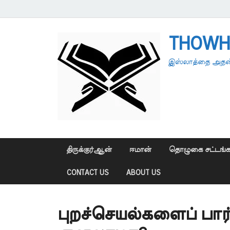
THOWH
இஸ்லாத்தை அதன்
திருக்குர்ஆன்
ஈமான்
தொழுகை சட்டங்க
CONTACT US
ABOUT US
புறச்செயல்களைப் பார