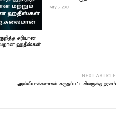
்று யாரும் முடிவு
May 5, 2018
ுறித்த சரியான
தவறான ஹதீஸ்கள்
NEXT ARTICLE
அவ்லியாக்களாகக் கருதப்பட்ட சிலருக்கு நரகம்