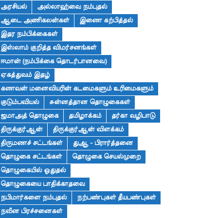
அரசியல்
அல்லாஹ்வை நம்புதல்
ஆடை அணிகலன்கள்
இணை கற்பித்தல்
இதர நம்பிக்கைகள்
இஸ்லாம் குறித்த விமர்சனங்கள்
ஈமான் (நம்பிக்கை தொடர்பானவை)
ஏகத்துவம் இதழ்
கணவன் மனைவியரின் கடமைகளும் உரிமைகளும்
குடும்பவியல்
சுன்னத்தான தொழுகைகள்
ஜமாஅத் தொழுகை
தமிழாக்கம்
தர்கா வழிபாடு
திருக்குர்ஆன்
திருக்குர்ஆன் விளக்கம்
திருமணச் சட்டங்கள்
துஆ - பிரார்த்தனை
தொழுகை சட்டங்கள்
தொழுகை செயல்முறை
தொழுகையில் ஓதுதல்
தொழுகையை பாதிக்காதவை
நபிமார்களை நம்புதல்
நற்பண்புகள் தீயபண்புகள்
நவீன பிரச்சனைகள்