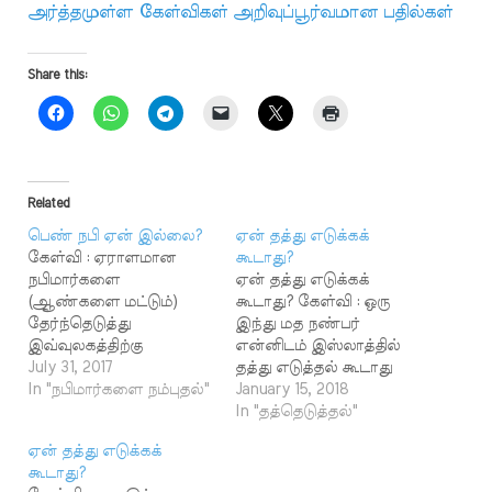
அர்த்தமுள்ள கேள்விகள் அறிவுப்பூர்வமான பதில்கள்
Share this:
Related
பெண் நபி ஏன் இல்லை?
ஏன் தத்து எடுக்கக்
கேள்வி : ஏராளமான
கூடாது?
நபிமார்களை
ஏன் தத்து எடுக்கக்
(ஆண்களை மட்டும்)
கூடாது? கேள்வி : ஒரு
தேர்ந்தெடுத்து
இந்து மத நண்பர்
இவ்வுலகத்திற்கு
என்னிடம் இஸ்லாத்தில்
இறைவன்
July 31, 2017
தத்து எடுத்தல் கூடாது
அனுப்பியுள்ளான்
In "நபிமார்களை நம்புதல்"
என்று உள்ளது பெரிய
January 15, 2018
என்கிறது உங்கள் மதம்.
குறையாக உள்ளது.
In "தத்தெடுத்தல்"
அப்படியென்றால் நபியாக
குழந்தையே இல்லாமல்
ஏன் தத்து எடுக்கக்
ஒரு பெண்ணைக் கூட
தங்களுக்குக் குழந்தை
கூடாது?
தேர்ந்தெடுக்கவில்லையே
வேண்டும் என்று