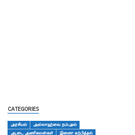
CATEGORIES
அரசியல்
அல்லாஹ்வை நம்புதல்
ஆடை அணிகலன்கள்
இணை கற்பித்தல்