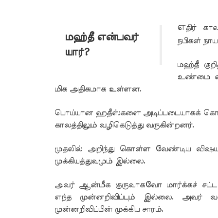
எ
திர் கா
மஹ்தீ என்பவர்
நபிகள் நாய
யார்?
மஹ்தீ கு
உண்மை என
மிக அதிகமாக உள்ளன.
பொய்யான ஹதீஸ்களை அடிப்படையாகக் கொண்
காலத்திலும் வழிகெடுத்து வருகின்றனர்.
முதலில் அறிந்து கொள்ள வேண்டிய விஷயம்
முக்கியத்துவமும் இல்லை.
அவர் ஆன்மீக குருவாகவோ மார்க்கச் சட்
எந்த முன்னறிவிப்பும் இல்லை. அவர் 
முன்னறிவிப்பின் முக்கிய சாரம்.