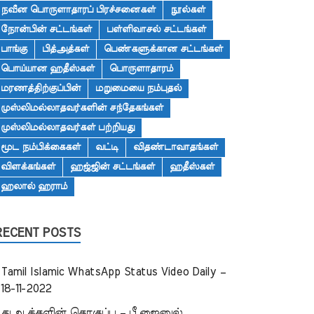
நவீன பொருளாதாரப் பிரச்சனைகள்
நூல்கள்
நோன்பின் சட்டங்கள்
பள்ளிவாசல் சட்டங்கள்
பாங்கு
பித்அத்கள்
பெண்களுக்கான சட்டங்கள்
பொய்யான ஹதீஸ்கள்
பொருளாதாரம்
மரணத்திற்குப்பின்
மறுமையை நம்புதல்
முஸ்லிமல்லாதவர்களின் சந்தேகங்கள்
முஸ்லிமல்லாதவர்கள் பற்றியது
மூட நம்பிக்கைகள்
வட்டி
விதண்டாவாதங்கள்
விளக்கங்கள்
ஹஜ்ஜின் சட்டங்கள்
ஹதீஸ்கள்
ஹலால் ஹராம்
RECENT POSTS
Tamil Islamic WhatsApp Status Video Daily –
18-11-2022
துஆக்களின் தொகுப்பு – பீ.ஜைனுல்