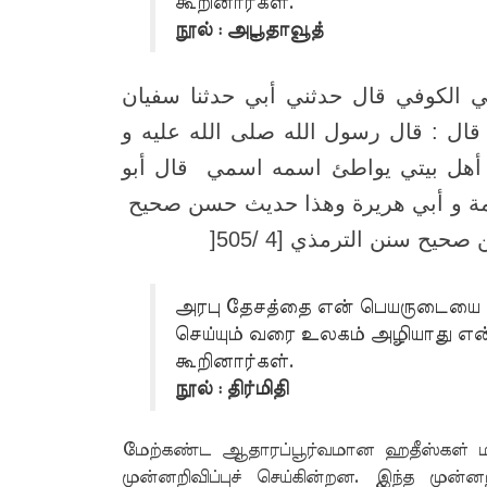
கூறினார்கள்.
நூல் : அபூதாவூத்
ي الكوفي قال حدثني أبي حدثنا سفيان
قال : قال رسول الله صلى الله عليه و
 أهل بيتي يواطئ اسمه اسمي قال أبو
مة و أبي هريرة وهذا حديث حسن صحيح
]
ح سنن الترمذي [4 /505
அரபு தேசத்தை என் பெயருடையை என்
செய்யும் வரை உலகம் அழியாது என்
கூறினார்கள்.
நூல் : திர்மிதி
மேற்கண்ட ஆதாரப்பூர்வமான ஹதீஸ்கள் ம
முன்னறிவிப்புச் செய்கின்றன. இந்த முன்ன