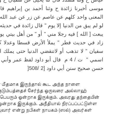
موسى أخبرنا زائدة ح وثنا أحمد بن إبراهيم 
المعنى واحد كلهم عن عاصم عن زر عن عبد الل "
لو لم يبق من الدنيا إلا يوم " قال زائدة في حديثه
يبعث [ الله ] فيه رجلا مني " أو " من أهل بي "
زاد في حديث فطر " يملأ الأرض قسطا وعدلا ك
سفيان " لا تذهب أو لاتنقضي الدنيا حتى يملك
اسمي " ت / 4 م قال أبو داود لفظ عم :
]
حسن صحيح سنن أبي داود [2 /508
ள் மீதமாக இருந்தால் கூட அந்த நாளை
குடும்பத்தைச் சேர்ந்த ஒருவரை அல்லாஹ்
 பெயரும் ஒன்றாக இருக்கும். அவரது தந்தையின்
ன்றாக இருக்கும். அநீதியால் நிரப்பப்பட்டுள்ள
்புவார் என்று நபிகள் நாயகம் (ஸல்) அவர்கள்