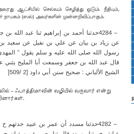
வரது ஆட்சியில் செல்வம் செழித்து ஓடும். நீதியும்,
 நாயகம் (ஸல்) அவர்களின் முன்னறிவிப்பாகும்.
حدثنا أحمد بن إبراهيم ثنا عبد الله بن 
4284 –
عن زياد بن بيان عن علي بن نفيل عن سعيد 
قال عبد الله بن جعفر وسمعت أبا المليح يثني ع
]
الشيخ الألباني : صحيح سنن أبي داود [2 /509
ல் – ஃபாத்திமாவின் வழியில் வருவார் என்று
ினார்கள்.
حدثنا مسدد أن عمر بن عبيد حدثهم ح وثن
4282 –
عياش ح وثنا مسدد قال ثنا يحيى عن سفيان ح وثنا