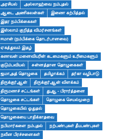
அரசியல்
அல்லாஹ்வை நம்புதல்
ஆடை அணிகலன்கள்
இணை கற்பித்தல்
இதர நம்பிக்கைகள்
இஸ்லாம் குறித்த விமர்சனங்கள்
ஈமான் (நம்பிக்கை தொடர்பானவை)
ஏகத்துவம் இதழ்
கணவன் மனைவியரின் கடமைகளும் உரிமைகளும்
குடும்பவியல்
சுன்னத்தான தொழுகைகள்
ஜமாஅத் தொழுகை
தமிழாக்கம்
தர்கா வழிபாடு
திருக்குர்ஆன்
திருக்குர்ஆன் விளக்கம்
திருமணச் சட்டங்கள்
துஆ - பிரார்த்தனை
தொழுகை சட்டங்கள்
தொழுகை செயல்முறை
தொழுகையில் ஓதுதல்
தொழுகையை பாதிக்காதவை
நபிமார்களை நம்புதல்
நற்பண்புகள் தீயபண்புகள்
நவீன பிரச்சனைகள்