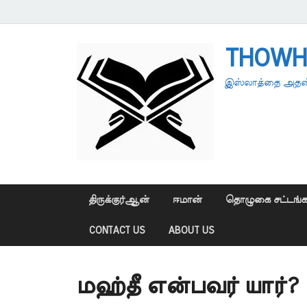
THOWH
இஸ்லாத்தை அதன்
திருக்குர்ஆன்
ஈமான்
தொழுகை சட்டங்க
CONTACT US
ABOUT US
மஹ்தீ என்பவர் யார்?