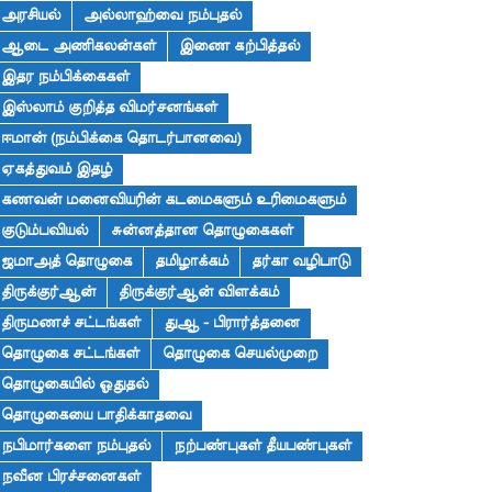
அரசியல்
அல்லாஹ்வை நம்புதல்
ஆடை அணிகலன்கள்
இணை கற்பித்தல்
இதர நம்பிக்கைகள்
இஸ்லாம் குறித்த விமர்சனங்கள்
ஈமான் (நம்பிக்கை தொடர்பானவை)
ஏகத்துவம் இதழ்
கணவன் மனைவியரின் கடமைகளும் உரிமைகளும்
குடும்பவியல்
சுன்னத்தான தொழுகைகள்
ஜமாஅத் தொழுகை
தமிழாக்கம்
தர்கா வழிபாடு
திருக்குர்ஆன்
திருக்குர்ஆன் விளக்கம்
திருமணச் சட்டங்கள்
துஆ - பிரார்த்தனை
தொழுகை சட்டங்கள்
தொழுகை செயல்முறை
தொழுகையில் ஓதுதல்
தொழுகையை பாதிக்காதவை
நபிமார்களை நம்புதல்
நற்பண்புகள் தீயபண்புகள்
நவீன பிரச்சனைகள்