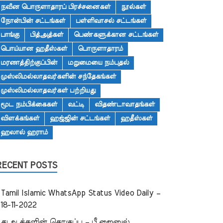
நவீன பொருளாதாரப் பிரச்சனைகள்
நூல்கள்
நோன்பின் சட்டங்கள்
பள்ளிவாசல் சட்டங்கள்
பாங்கு
பித்அத்கள்
பெண்களுக்கான சட்டங்கள்
பொய்யான ஹதீஸ்கள்
பொருளாதாரம்
மரணத்திற்குப்பின்
மறுமையை நம்புதல்
முஸ்லிமல்லாதவர்களின் சந்தேகங்கள்
முஸ்லிமல்லாதவர்கள் பற்றியது
மூட நம்பிக்கைகள்
வட்டி
விதண்டாவாதங்கள்
விளக்கங்கள்
ஹஜ்ஜின் சட்டங்கள்
ஹதீஸ்கள்
ஹலால் ஹராம்
RECENT POSTS
Tamil Islamic WhatsApp Status Video Daily –
18-11-2022
துஆக்களின் தொகுப்பு – பீ.ஜைனுல்