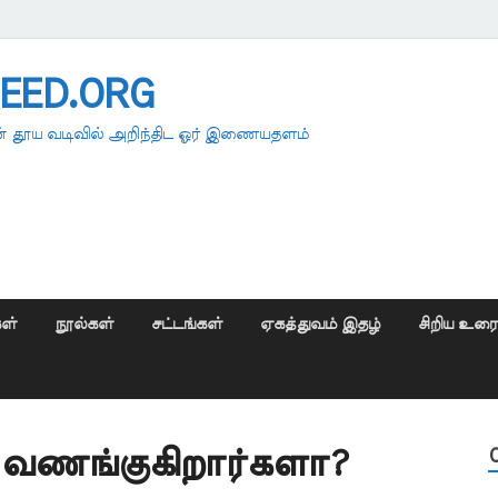
EED.ORG
 தூய வடிவில் அறிந்திட ஓர் இணையதளம்
ள்
நூல்கள்
சட்டங்கள்
ஏகத்துவம் இதழ்
சிறிய உர
 வணங்குகிறார்களா?