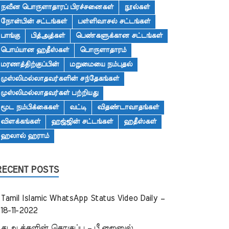
நவீன பொருளாதாரப் பிரச்சனைகள்
நூல்கள்
நோன்பின் சட்டங்கள்
பள்ளிவாசல் சட்டங்கள்
பாங்கு
பித்அத்கள்
பெண்களுக்கான சட்டங்கள்
பொய்யான ஹதீஸ்கள்
பொருளாதாரம்
மரணத்திற்குப்பின்
மறுமையை நம்புதல்
முஸ்லிமல்லாதவர்களின் சந்தேகங்கள்
முஸ்லிமல்லாதவர்கள் பற்றியது
மூட நம்பிக்கைகள்
வட்டி
விதண்டாவாதங்கள்
விளக்கங்கள்
ஹஜ்ஜின் சட்டங்கள்
ஹதீஸ்கள்
ஹலால் ஹராம்
RECENT POSTS
Tamil Islamic WhatsApp Status Video Daily –
18-11-2022
துஆக்களின் தொகுப்பு – பீ.ஜைனுல்