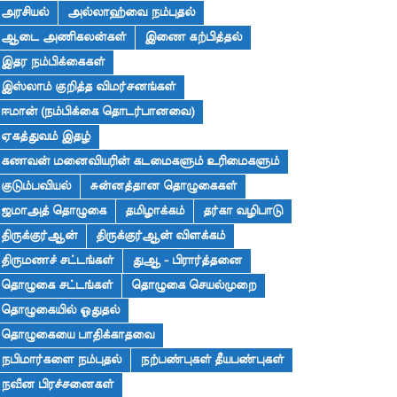
அரசியல்
அல்லாஹ்வை நம்புதல்
ஆடை அணிகலன்கள்
இணை கற்பித்தல்
இதர நம்பிக்கைகள்
இஸ்லாம் குறித்த விமர்சனங்கள்
ஈமான் (நம்பிக்கை தொடர்பானவை)
ஏகத்துவம் இதழ்
கணவன் மனைவியரின் கடமைகளும் உரிமைகளும்
குடும்பவியல்
சுன்னத்தான தொழுகைகள்
ஜமாஅத் தொழுகை
தமிழாக்கம்
தர்கா வழிபாடு
திருக்குர்ஆன்
திருக்குர்ஆன் விளக்கம்
திருமணச் சட்டங்கள்
துஆ - பிரார்த்தனை
தொழுகை சட்டங்கள்
தொழுகை செயல்முறை
தொழுகையில் ஓதுதல்
தொழுகையை பாதிக்காதவை
நபிமார்களை நம்புதல்
நற்பண்புகள் தீயபண்புகள்
நவீன பிரச்சனைகள்