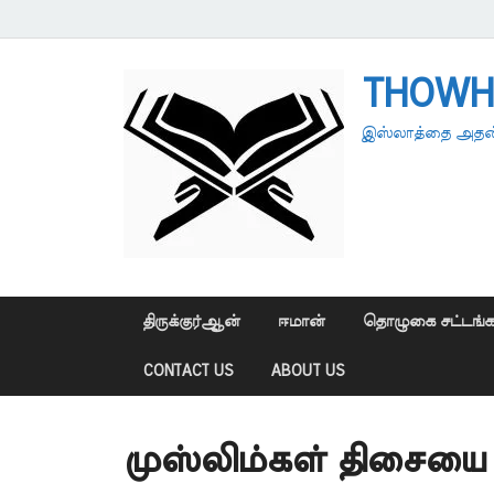
THOWH
இஸ்லாத்தை அதன்
திருக்குர்ஆன்
ஈமான்
தொழுகை சட்டங்க
CONTACT US
ABOUT US
முஸ்லிம்கள் திசையை