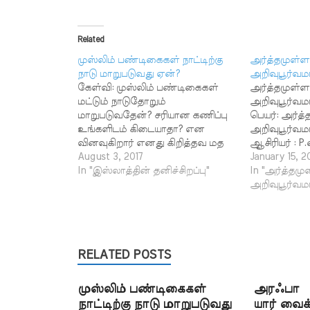
Related
முஸ்லிம் பண்டிகைகள் நாட்டிற்கு
அர்த்தமுள்ள
நாடு மாறுபடுவது ஏன்?
அறிவுபூர்வமா
கேள்வி: முஸ்லிம் பண்டிகைகள்
அர்த்தமுள்ள
மட்டும் நாடுதோறும்
அறிவுபூர்வமா
மாறுபடுவதேன்? சரியான கணிப்பு
பெயர்: அர்த
உங்களிடம் கிடையாதா? என
அறிவுபூர்வம
வினவுகிறார் எனது கிறித்தவ மத
ஆசிரியர் : 
சகோதரி. தாங்கள் தக்க விளக்கம்
August 3, 2017
மார்க்கத்தின்
January 15, 2
தருவீர்கள் என எதிர்பார்க்கிறேன்.
In "இஸ்லாத்தின் தனிச்சிறப்பு"
அன்புடையீர
In "அர்த்தமு
- ஏ. ஜம்ரூத் அஜீஸ்,
அலைக்கும்
அறிவுபூர்வமா
கொடுங்கையூர். பதில் : முஸ்லிம்
தளத்தில் 
பண்டிகைகள் மட்டுமின்றி மற்ற
பிரச்சாரம் ச
பண்டிகைகளும் கூட நாடுகள்
பயன்படுத்தி
தோறும் மாறுபட்டே வரும்.
ஆனால் சில 
அதுதான் உலக அமைப்பாகும்.
RELATED POSTS
ஆக்கங்களை
உலகில் ஒவ்வொரு
பயன்படுத்தி
பகுதியினருக்கும் ஒவ்வொரு
காட்டுகின்ற
முஸ்லிம் பண்டிகைகள்
அரஃபா ந
நேரமாக இருப்பதை நாம்
கட்டுரையில் 
நாட்டிற்கு நாடு மாறுபடுவது
யார் வைக
அறிவோம்.…
புத்தகத்தில் 