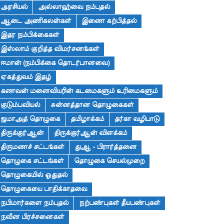
அரசியல்
அல்லாஹ்வை நம்புதல்
ஆடை அணிகலன்கள்
இணை கற்பித்தல்
இதர நம்பிக்கைகள்
இஸ்லாம் குறித்த விமர்சனங்கள்
ஈமான் (நம்பிக்கை தொடர்பானவை)
ஏகத்துவம் இதழ்
கணவன் மனைவியரின் கடமைகளும் உரிமைகளும்
குடும்பவியல்
சுன்னத்தான தொழுகைகள்
ஜமாஅத் தொழுகை
தமிழாக்கம்
தர்கா வழிபாடு
திருக்குர்ஆன்
திருக்குர்ஆன் விளக்கம்
திருமணச் சட்டங்கள்
துஆ - பிரார்த்தனை
தொழுகை சட்டங்கள்
தொழுகை செயல்முறை
தொழுகையில் ஓதுதல்
தொழுகையை பாதிக்காதவை
நபிமார்களை நம்புதல்
நற்பண்புகள் தீயபண்புகள்
நவீன பிரச்சனைகள்