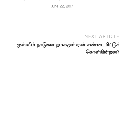
ு என்று குறிப்பிடாமல்
இங்கு…
June 22, 2017
காக இவ்வாறு…
NEXT ARTICLE
முஸ்லிம் நாடுகள் தமக்குள் ஏன் சண்டையிட்டுக்
கொள்கின்றன?