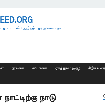
EED.ORG
 தூய வடிவில் அறிந்திட ஓர் இணையதளம்
ள்
நூல்கள்
சட்டங்கள்
ஏகத்துவம் இதழ்
சிறிய உர
நாட்டிற்கு நாடு