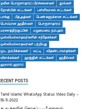
நவீன பொருளாதாரப் பிரச்சனைகள்
நூல்கள்
நோன்பின் சட்டங்கள்
பள்ளிவாசல் சட்டங்கள்
பாங்கு
பித்அத்கள்
பெண்களுக்கான சட்டங்கள்
பொய்யான ஹதீஸ்கள்
பொருளாதாரம்
மரணத்திற்குப்பின்
மறுமையை நம்புதல்
முஸ்லிமல்லாதவர்களின் சந்தேகங்கள்
முஸ்லிமல்லாதவர்கள் பற்றியது
மூட நம்பிக்கைகள்
வட்டி
விதண்டாவாதங்கள்
விளக்கங்கள்
ஹஜ்ஜின் சட்டங்கள்
ஹதீஸ்கள்
ஹலால் ஹராம்
RECENT POSTS
Tamil Islamic WhatsApp Status Video Daily –
18-11-2022
துஆக்களின் தொகுப்பு – பீ.ஜைனுல்