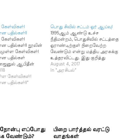
 கேள்விகள்!
பொது சிவில் சட்டம் ஓர் ஆய்வு!
ன பதில்கள்!!
1995ஆம் ஆண்டு உச்ச
 கேள்விகள்!
நீதிமன்றம், பொதுசிவில் சட்டத்தை
ன பதில்கள்!! நூலின்
ஓராண்டிற்குள் நிறைவேற்ற
்தமுள்ள கேள்விகள்!
வேண்டும் என்று மத்திய அரசுக்கு
ான பதில்கள்
உத்தரவிட்டது. இது குறித்து
P.ஜைனுல் ஆபிதீன்
மக்களிடம் விழிப்புணர்வு
August 4, 2017
 எச்சரிக்கை!
018
ஏற்படுத்தும் நோக்கில் அல்ஜன்னத்
In "அரசியல்"
்! அஸ்ஸலாமு
ள்ள கேள்விகள்!
1995ஜூலை இதழில் பீஜே எழுதிய
. இந்த இணைய
ன பதில்கள்!!"
கட்டுரை வெளியிடப்பட்டது.
உள்ளவைகளைப்
ஏகத்துவ அழைப்பாளர்கள்,
ெய்வதற்காகப்
பொதுசிவில் சட்டத்தின்
க் கொள்ளலாம்.
பாதகங்களைத் தெரிந்து
சகோதரர்கள் நமது
வைத்திருக்க வேண்டும் என்ற
 அப்படியே
நோக்கிலும், சமுதாயப்
 தமது ஆக்கம் போல்
பிரச்சனையில் நமது பங்களிப்பு
னர். இன்னாருடைய
எத்தகையது என்பதை இளைய
ோன்பு எப்போது
பிறை பார்த்தல் வரட்டு
இருந்து, அல்லது
சமுதாயத்திற்கு எடுத்துக் காட்டும்
்க வேண்டும்?
வாதங்கள்
இருந்து இது
வகையிலும் அந்தக் கட்டுரை