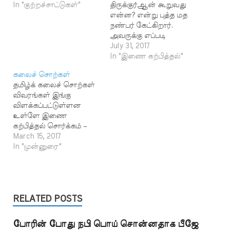
In "குற்றச்சாட்டுகள்"
திருக்குர்ஆன் கூறுவது
என்ன? என்று புத்த மத
நண்பர் கேட்கிறார்.
அவருக்கு எப்படி
விளக்கம் கூறுவது? -
July 31, 2017
இலங்கை எம்.ஜே.எம்.
In "இணை கற்பித்தல்"
நிஜாம்தீன், ஜித்தா பதில்:
கலைச் சொற்கள்
குர்ஆன், உலகத்தில் வந்த
தமிழ்க் கலைச் சொற்கள்
ஒவ்வொருவரையும் பற்றி
விவரங்கள் இங்கு
குறிப்பிடும் வரலாற்றுப்
விளக்கப்பட்டுள்ளன
புத்தகமல்ல. அவ்வாறு
உள்ளே இணை
எழுதப்படுவதாக
கற்பித்தல் சொர்க்கம் –
இருந்தால் இப்போது
சொர்க்கச் சோலைகள்
March 15, 2017
இருப்பதை விட ஆயிரம்
தூதர்கள் தொழுகை
In "முன்னுரை"
மடங்கு பெரிதாக குர்ஆன்
நயவஞ்சகர்கள் நம்பிக்கை
ஆகி விடும். மனிதன்
கொள்வது – நம்பிக்கை
இவ்வுலகில் எப்படி
கொண்டோர் நரகம்
வாழ்ந்தால் அது நன்மை
நோன்பு வானவர்கள்
தரும் என்பதை மட்டுமே…
அரபு கலைச் சொற்கள்
RELATED POSTS
அல்லாஹ் அய்யூப்
அரஃபாத் அர்ஷ்
போரின் போது நபி பொய் சொன்னதாக பீஜே
அல்யஸஃ அன்ஸார்