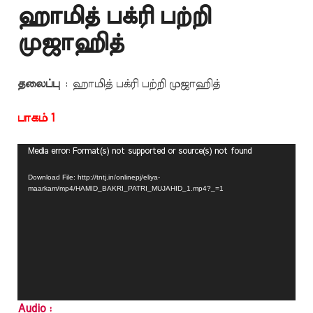
ஹாமித் பக்ரி பற்றி
முஜாஹித்
தலைப்பு
: ஹாமித் பக்ரி பற்றி முஜாஹித்
பாகம் 1
Video
Media error: Format(s) not supported or source(s) not found
Player
Download File: http://tntj.in/onlinepj/eliya-
maarkam/mp4/HAMID_BAKRI_PATRI_MUJAHID_1.mp4?_=1
Audio :