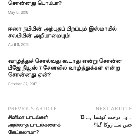
சொன்னது பொய்யா?
ஆதம் ஆது இஞ்சீல்
இஃதிகாஃப் இத்தா இத்ரீஸ்
May 5, 2018
இப்ராஹீம் இப்லீஸ்
இம்ரான் இல்யாஸ்
ஈஸா நபியின் அற்புதப் பிறப்பும் இஸ்மாயீல்
இஸ்தப்ரக் இஸ்ராயீல்
சலபியின் அறியாமையும்!
இஸ்மாயீல் இஸ்ஹாக்
இஹ்ராம்…
April 11, 2018
வாழ்த்துச் சொல்வது கூடாது என்று சொன்ன
பீஜே நியூஸ் 7 சேனலில் வாழ்த்துக்கள் என்று
சொன்னது ஏன்?
October 27, 2017
PREVIOUS ARTICLE
NEXT ARTICLE
சினிமா பாடல்கள்
13 ۔ وہ درخت کونسا ہے
அல்லாத பாடல்களைக்
جس سے روکا گیا؟
கேட்கலாமா?