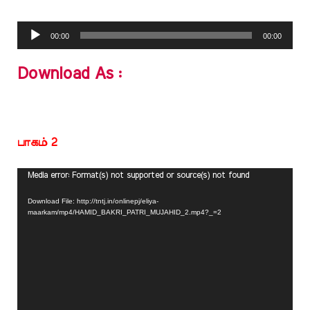
Audio
00:00
00:00
Player
Download As :
பாகம் 2
Video
Media error: Format(s) not supported or source(s) not found
Player
Download File: http://tntj.in/onlinepj/eliya-
maarkam/mp4/HAMID_BAKRI_PATRI_MUJAHID_2.mp4?_=2