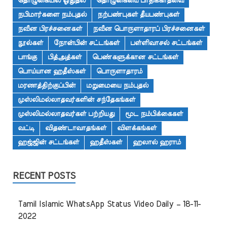
தொழுகையில் ஓதுதல்
தொழுகையை பாதிக்காதவை
நபிமார்களை நம்புதல்
நற்பண்புகள் தீயபண்புகள்
நவீன பிரச்சனைகள்
நவீன பொருளாதாரப் பிரச்சனைகள்
நூல்கள்
நோன்பின் சட்டங்கள்
பள்ளிவாசல் சட்டங்கள்
பாங்கு
பித்அத்கள்
பெண்களுக்கான சட்டங்கள்
பொய்யான ஹதீஸ்கள்
பொருளாதாரம்
மரணத்திற்குப்பின்
மறுமையை நம்புதல்
முஸ்லிமல்லாதவர்களின் சந்தேகங்கள்
முஸ்லிமல்லாதவர்கள் பற்றியது
மூட நம்பிக்கைகள்
வட்டி
விதண்டாவாதங்கள்
விளக்கங்கள்
ஹஜ்ஜின் சட்டங்கள்
ஹதீஸ்கள்
ஹலால் ஹராம்
RECENT POSTS
Tamil Islamic WhatsApp Status Video Daily – 18-11-
2022