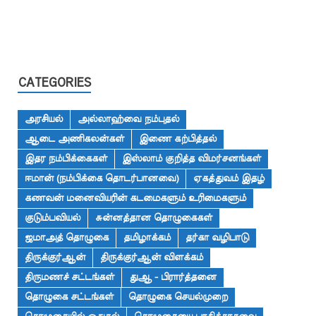
CATEGORIES
அரசியல்
அல்லாஹ்வை நம்புதல்
ஆடை அணிகலன்கள்
இணை கற்பித்தல்
இதர நம்பிக்கைகள்
இஸ்லாம் குறித்த விமர்சனங்கள்
ஈமான் (நம்பிக்கை தொடர்பானவை)
ஏகத்துவம் இதழ்
கணவன் மனைவியரின் கடமைகளும் உரிமைகளும்
குடும்பவியல்
சுன்னத்தான தொழுகைகள்
ஜமாஅத் தொழுகை
தமிழாக்கம்
தர்கா வழிபாடு
திருக்குர்ஆன்
திருக்குர்ஆன் விளக்கம்
திருமணச் சட்டங்கள்
துஆ - பிரார்த்தனை
தொழுகை சட்டங்கள்
தொழுகை செயல்முறை