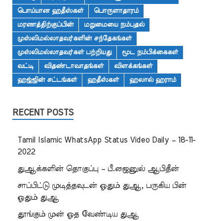
பொய்யான ஹதீஸ்கள்
பொருளாதாரம்
மரணத்திற்குப்பின்
மறுமையை நம்புதல்
முஸ்லிமல்லாதவர்களின் சந்தேகங்கள்
முஸ்லிமல்லாதவர்கள் பற்றியது
மூட நம்பிக்கைகள்
வட்டி
விதண்டாவாதங்கள்
விளக்கங்கள்
ஹஜ்ஜின் சட்டங்கள்
ஹதீஸ்கள்
ஹலால் ஹராம்
RECENT POSTS
Tamil Islamic WhatsApp Status Video Daily – 18-11-
2022
துஆக்களின் தொகுப்பு – பீ.ஜைனுல் ஆபிதீன்
சாப்பிட்டு முடித்தவுடன் ஓதும் துஆ, பருகிய பின்
ஓதும் துஆ
தூங்கும் முன் ஓத வேண்டிய துஆ