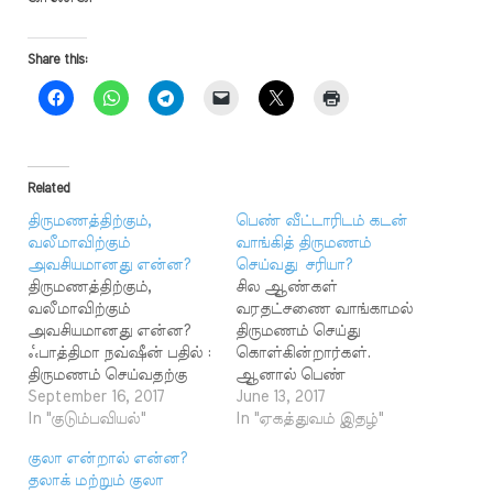
Share this:
Related
திருமணத்திற்கும்,
பெண் வீட்டாரிடம் கடன்
வலீமாவிற்கும்
வாங்கித் திருமணம்
அவசியமானது என்ன?
செய்வது சரியா?
திருமணத்திற்கும்,
சில ஆண்கள்
வலீமாவிற்கும்
வரதட்சணை வாங்காமல்
அவசியமானது என்ன?
திருமணம் செய்து
ஃபாத்திமா நவ்ஷீன் பதில் :
கொள்கின்றார்கள்.
திருமணம் செய்வதற்கு
ஆனால் பெண்
பெண்ணின் மீது எந்த
September 16, 2017
வீட்டாரிடம் வரதட்சணை
June 13, 2017
பொருளாதாரச்
In "குடும்பவியல்"
என்று கேட்டு வாங்காமல்
In "ஏகத்துவம் இதழ்"
சுமையையும் இஸ்லாம்
"ஒரு லட்சம்,இரண்டு
குலா என்றால் என்ன?
சுமத்தவில்லை.
லட்சம் கடனாகத்
தலாக் மற்றும் குலா
பெண்ணுக்கு மஹர்
தாருங்கள், திருமணத்தின்