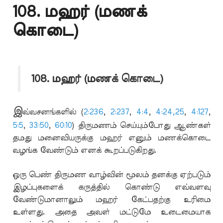
108. மஹர் (மணக்
கொடை)
108. மஹர் (மணக் கொடை)
இ
வ்வசனங்களில் (
2:236
,
2:237
,
4:4
,
4:24,25
,
4:127
,
5:5
,
33:50
,
60:10
) திருமணம் செய்யும்போது ஆண்கள்
தமது மனைவியருக்கு மஹர் எனும் மணக்கொடை
வழங்க வேண்டும் எனக் கூறப்படுகிறது.
ஒரு பெண் திருமண வாழ்வின் மூலம் தனக்கு ஏற்படும்
இழப்புகளைக் கருத்தில் கொண்டு எவ்வளவு
வேண்டுமானாலும் மஹர் கேட்பதற்கு உரிமை
உள்ளது. அதை அவள் மட்டுமே உடைமையாக