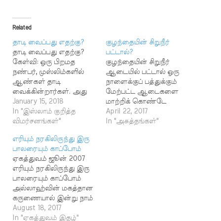
Related
தாடி வைப்பது எதற்கு?
குழந்தையின் சிறுநீர்
தாடி வைப்பது எதற்கு?
பட்டால்?
கேள்வி: ஒரு பிறமத
குழந்தையின் சிறுநீர்
நண்பர், முஸ்லிம்களில்
ஆடையில் பட்டால் ஒரு
ஆண்கள் தாடி
நாளைக்குப் பத்துக்கும்
வைக்கின்றார்கள். அது
மேற்பட்ட ஆடைகளை
எதனால் என்றும்,
January 15, 2018
மாற்றிக் கொண்டே
ஆண்களுக்கும் -
In "இஸ்லாம் குறித்த
இருக்க வேண்டும்.
April 22, 2017
பெண்களுக்கும் முகத்தில்
விமர்சனங்கள்"
எனவே தொழுகைக்காக
In "அசுத்தங்கள்"
வேறுபாடு காண்பிப்பதற்கு
மட்டும் ஆடையை
எரியும் நரகிலிருந்து இரு
என்று கூறினால், நவீன
மாற்றினால் போதுமா?
பாலரையும் காப்போம்
யுகத்தில் ஆடை மூலமோ
குழந்தையின் சிறுநீர்
ஏகத்துவம் ஜூன் 2007
அல்லது பெண்களிடம்
மேனியில் படுகின்றது
எரியும் நரகிலிருந்து இரு
உள்ள மற்ற
என்பதற்காகக் குளிக்க
பாலரையும் காப்போம்
வேறுபாடுகள் மூலமோ
வேண்டுமா? பதில்:
அல்லாஹ்வின் மகத்தான
அறிந்து கொள்ளலாமே
குழந்தையின் சிறுநீர்
கருணையால் இன்று நாம்
என்று கூறுகிறார். -
விஷயத்தில் ஆண்
ஏகத்துவத்தில்
August 18, 2017
முஹம்மது அலி,
குழந்தைகளுக்கும், பெண்
இருக்கிறோம். ஒரு
In "ஏகத்துவம் இதழ்"
தென்காசி விளக்கம்:
குழந்தைகளுக்கும்