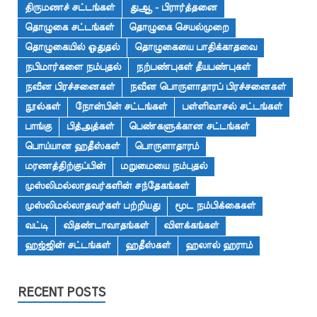
திருமணச் சட்டங்கள்
துஆ - பிரார்த்தனை
தொழுகை சட்டங்கள்
தொழுகை செயல்முறை
தொழுகையில் ஓதுதல்
தொழுகையை பாதிக்காதவை
நபிமார்களை நம்புதல்
நற்பண்புகள் தீயபண்புகள்
நவீன பிரச்சனைகள்
நவீன பொருளாதாரப் பிரச்சனைகள்
நூல்கள்
நோன்பின் சட்டங்கள்
பள்ளிவாசல் சட்டங்கள்
பாங்கு
பித்அத்கள்
பெண்களுக்கான சட்டங்கள்
பொய்யான ஹதீஸ்கள்
பொருளாதாரம்
மரணத்திற்குப்பின்
மறுமையை நம்புதல்
முஸ்லிமல்லாதவர்களின் சந்தேகங்கள்
முஸ்லிமல்லாதவர்கள் பற்றியது
மூட நம்பிக்கைகள்
வட்டி
விதண்டாவாதங்கள்
விளக்கங்கள்
ஹஜ்ஜின் சட்டங்கள்
ஹதீஸ்கள்
ஹலால் ஹராம்
RECENT POSTS