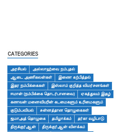
CATEGORIES
அரசியல்
அல்லாஹ்வை நம்புதல்
ஆடை அணிகலன்கள்
இணை கற்பித்தல்
இதர நம்பிக்கைகள்
இஸ்லாம் குறித்த விமர்சனங்கள்
ஈமான் (நம்பிக்கை தொடர்பானவை)
ஏகத்துவம் இதழ்
கணவன் மனைவியரின் கடமைகளும் உரிமைகளும்
குடும்பவியல்
சுன்னத்தான தொழுகைகள்
ஜமாஅத் தொழுகை
தமிழாக்கம்
தர்கா வழிபாடு
திருக்குர்ஆன்
திருக்குர்ஆன் விளக்கம்