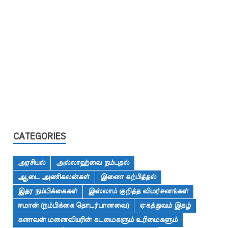
CATEGORIES
அரசியல்
அல்லாஹ்வை நம்புதல்
ஆடை அணிகலன்கள்
இணை கற்பித்தல்
இதர நம்பிக்கைகள்
இஸ்லாம் குறித்த விமர்சனங்கள்
ஈமான் (நம்பிக்கை தொடர்பானவை)
ஏகத்துவம் இதழ்
கணவன் மனைவியரின் கடமைகளும் உரிமைகளும்