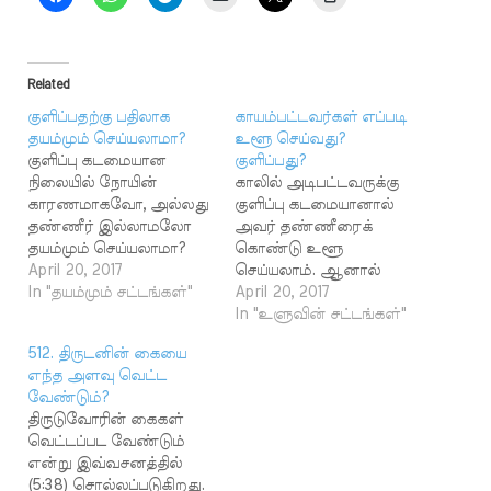
Related
குளிப்பதற்கு பதிலாக
காயம்பட்டவர்கள் எப்படி
தயம்மும் செய்யலாமா?
உளூ செய்வது?
குளிப்பு கடமையான
குளிப்பது?
நிலையில் நோயின்
காலில் அடிபட்டவருக்கு
காரணமாகவோ, அல்லது
குளிப்பு கடமையானால்
தண்ணீர் இல்லாமலோ
அவர் தண்ணீரைக்
தயம்மும் செய்யலாமா?
கொண்டு உளூ
தயம்மும் செய்து சுப்ஹுத்
April 20, 2017
செய்யலாம். ஆனால்
தொழுகையை
In "தயம்மும் சட்டங்கள்"
காலில் மட்டும் தண்ணீர்
April 20, 2017
ஜமாஅத்துடன்
பட முடியாது. இப்பொழுது
In "உளுவின் சட்டங்கள்"
தொழலாமா? பதில்:
உளூ செய்வது எப்படி?
512. திருடனின் கையை
குளிக்க வேண்டிய
காலுக்கு மட்டும் மஸஹ்
எந்த அளவு வெட்ட
அவசியம் ஏற்பட்டு,
செய்யலாமா? அப்படி
வேண்டும்?
குளிப்பதற்குத் தண்ணீர்
செய்தால் உளூ கூடுமா?
திருடுவோரின் கைகள்
கிடைக்காவிட்டால்
நிஜாமுத்தீன். உளூச்
வெட்டப்பட வேண்டும்
அல்லது தண்ணீரைப்
செய்ய இயலாவிட்டால்
என்று இவ்வசனத்தில்
பயன்படுத்த முடியாத
எப்படி தயம்மும் செய்தால்
(5:38) சொல்லப்படுகிறது.
நிலை இருந்தால்
போதுமோ அதுபோல்