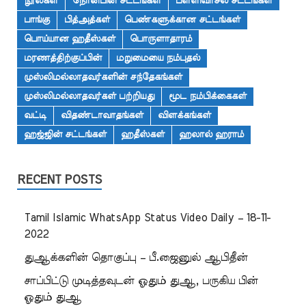
நூல்கள்
நோன்பின் சட்டங்கள்
பள்ளிவாசல் சட்டங்கள்
பாங்கு
பித்அத்கள்
பெண்களுக்கான சட்டங்கள்
பொய்யான ஹதீஸ்கள்
பொருளாதாரம்
மரணத்திற்குப்பின்
மறுமையை நம்புதல்
முஸ்லிமல்லாதவர்களின் சந்தேகங்கள்
முஸ்லிமல்லாதவர்கள் பற்றியது
மூட நம்பிக்கைகள்
வட்டி
விதண்டாவாதங்கள்
விளக்கங்கள்
ஹஜ்ஜின் சட்டங்கள்
ஹதீஸ்கள்
ஹலால் ஹராம்
RECENT POSTS
Tamil Islamic WhatsApp Status Video Daily – 18-11-
2022
துஆக்களின் தொகுப்பு – பீ.ஜைனுல் ஆபிதீன்
சாப்பிட்டு முடித்தவுடன் ஓதும் துஆ, பருகிய பின்
ஓதும் துஆ