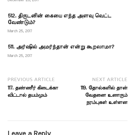
ஊருக்கு வந்து அதை
December 28, 2017
ஆள்வார்; அவருக்குச்
சாதகமான நிலை
512. திருடனின் கையை எந்த அளவு வெட்ட
ஏற்படும்'' என யாரும்
வேண்டும்?
கற்பனை கூட செய்ய
முடியாது. ஆனால்
March 25, 2017
இவ்வசனம் நபிகள்
நாயகம் (ஸல்) அவர்கள்…
511. அர்ஷில் அமர்ந்தான் என்று கூறலாமா?
March 25, 2017
PREVIOUS ARTICLE
NEXT ARTICLE
117. தண்ணீர் கிடைக்கா
119. தோல்களில் தான்
விட்டால் தயம்மும்
வேதனை உணரும்
நரம்புகள் உள்ளன
Leave a Reply