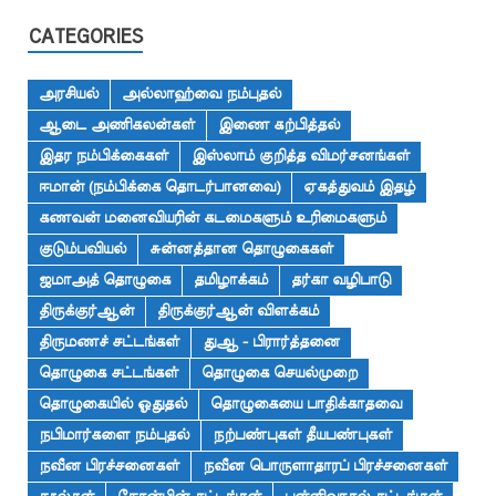
CATEGORIES
அரசியல்
அல்லாஹ்வை நம்புதல்
ஆடை அணிகலன்கள்
இணை கற்பித்தல்
இதர நம்பிக்கைகள்
இஸ்லாம் குறித்த விமர்சனங்கள்
ஈமான் (நம்பிக்கை தொடர்பானவை)
ஏகத்துவம் இதழ்
கணவன் மனைவியரின் கடமைகளும் உரிமைகளும்
குடும்பவியல்
சுன்னத்தான தொழுகைகள்
ஜமாஅத் தொழுகை
தமிழாக்கம்
தர்கா வழிபாடு
திருக்குர்ஆன்
திருக்குர்ஆன் விளக்கம்
திருமணச் சட்டங்கள்
துஆ - பிரார்த்தனை
தொழுகை சட்டங்கள்
தொழுகை செயல்முறை
தொழுகையில் ஓதுதல்
தொழுகையை பாதிக்காதவை
நபிமார்களை நம்புதல்
நற்பண்புகள் தீயபண்புகள்
நவீன பிரச்சனைகள்
நவீன பொருளாதாரப் பிரச்சனைகள்