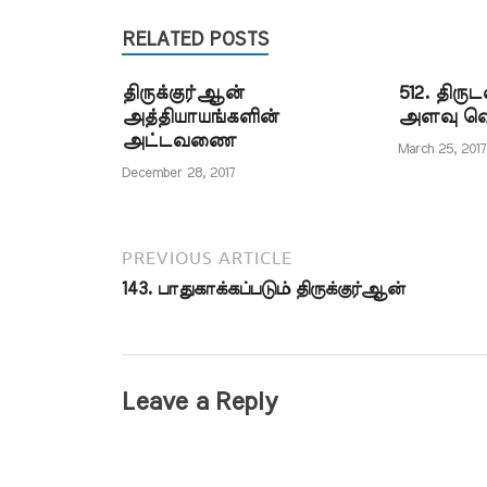
அதை அப்பகுதியினர் ஏற்க
காலங்களில் 
வேண்டும் என்பதற்கு ஹதீஸில்
RELATED POSTS
கொள்ளாதவ
ஆதாரம் உள்ளது. ஆனால்
அழிக்கும் நே
அவர்கள் எந்த நேரத்தில்
நம்பிக்கை 
திருக்குர்ஆன்
512. திர
பார்த்ததாகக் கூறினாலும் ஏற்றுக்
நம்பிக்கை இ
அத்தியாயங்களின்
அளவு வெ
கொள்ள வேண்டும்…
கொள்ளப்படாத
அட்டவணை
கடலில் மூழ்க
March 25, 2017
நான் நம்பிக
December 28, 2017
எனக்…
PREVIOUS ARTICLE
143. பாதுகாக்கப்படும் திருக்குர்ஆன்
Leave a Reply