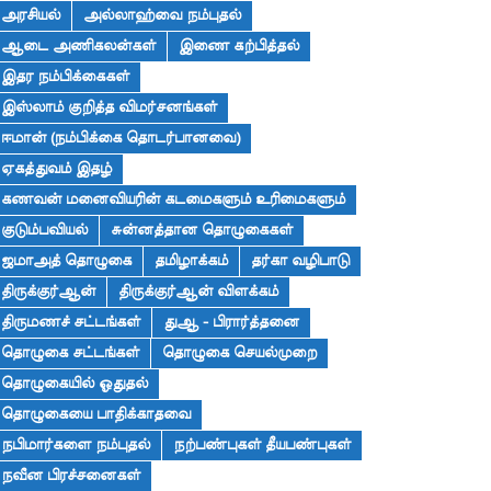
அரசியல்
அல்லாஹ்வை நம்புதல்
ஆடை அணிகலன்கள்
இணை கற்பித்தல்
இதர நம்பிக்கைகள்
இஸ்லாம் குறித்த விமர்சனங்கள்
ஈமான் (நம்பிக்கை தொடர்பானவை)
ஏகத்துவம் இதழ்
கணவன் மனைவியரின் கடமைகளும் உரிமைகளும்
குடும்பவியல்
சுன்னத்தான தொழுகைகள்
ஜமாஅத் தொழுகை
தமிழாக்கம்
தர்கா வழிபாடு
திருக்குர்ஆன்
திருக்குர்ஆன் விளக்கம்
திருமணச் சட்டங்கள்
துஆ - பிரார்த்தனை
தொழுகை சட்டங்கள்
தொழுகை செயல்முறை
தொழுகையில் ஓதுதல்
தொழுகையை பாதிக்காதவை
நபிமார்களை நம்புதல்
நற்பண்புகள் தீயபண்புகள்
நவீன பிரச்சனைகள்