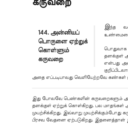
கருவறை
இ
ந்த வ
144. அன்னியப்
உண்மையைக
பொருளை ஏற்றுக்
பொதுவாக 
கொள்ளும்
தனக்குள் 
கருவறை
என்பது அ
குறிப்பிட
அதை எப்படியாவது வெளியேற்றவே கண்கள் முய
இது போலவே பெண்களின் கருவறைகளும் அம
தனக்குள் ஏற்றுக் கொள்கிறது. பல மாதங்கள
முயற்சிக்கிறது. இவ்வாறு முயற்சிக்கும்போது
பிரசவ வேதனை ஏற்படுகிறது. இதனைத்தான் இ