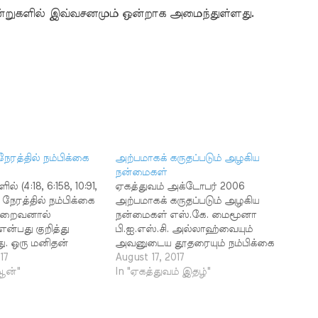
்றுகளில் இவ்வசனமும் ஒன்றாக அமைந்துள்ளது.
ேரத்தில் நம்பிக்கை
அற்பமாகக் கருதப்படும் அழகிய
நன்மைகள்
 (4:18, 6:158, 10:91,
ஏகத்துவம் அக்டோபர் 2006
 நேரத்தில் நம்பிக்கை
அற்பமாகக் கருதப்படும் அழகிய
இறைவனால்
நன்மைகள் எஸ்.கே. மைமூனா
என்பது குறித்து
பி.ஐ.எஸ்.சி. அல்லாஹ்வையும்
து. ஒரு மனிதன்
அவனுடைய தூதரையும் நம்பிக்கை
எப்போது
17
கொண்டவர்கள்சொர்க்கத்திற்குச்
August 17, 2017
ும் ஏற்றுக்
்ஆன்"
செல்ல வேண்டும் என்றால்
In "ஏகத்துவம் இதழ்"
். அதை இறைவன்
நம்பிக்கை மட்டும்
ுக் கொள்வான்.
போதாது.அத்துடன்நல்ல
்தூதர்கள் வாழும்
செயல்களும் அவசியம். இதைப்