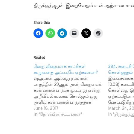
திருக்குர்ஆன் இறைவேதம் என்பதற்கான சான
Share this:
Related
பிறை விஷயமாக சாட்சிகள்
384. கடைசி ந
கூறுவதை அப்படியே ஏற்கலாமா?
கொள்ளுதல்
ஷஅபான் அல்லது ரமளான்
இவ்வசனங்களில்
மாதத்தின் 29ஆம் நாள், பிறையைக்
10:98) கடைசி
கண்ணால் பார்க்க முடியாது என்று
கொள்வது 
அறிவியல் உலகம் சொல்லும் ஒரு
ஏற்கப்படுமா 
நாளில் கண்ணால் பார்த்ததாக
பேசப்படுகிற
நம்பத் தகுந்த முஸ்லிம்கள்
June 18, 2017
இஸ்லாத்தை 
March 24, 20
கூறினால் அதை ஏற்றுக்
In "நோன்பின் சட்டங்கள்"
வேண்டுமானால
In "திருக்குர
கொள்ளலாமா? எம். ஷபீர்,
கொள்ளலாம
திருவனந்தபுரம். இரண்டு சாட்சிகள்
அங்கீகரித்த
பிறை பார்த்ததாகக் கூறினால்
ஆனால் இறைத