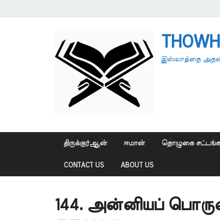
THOWH
இஸ்லாத்தை அதன்
திருக்குர்ஆன்
ஈமான்
தொழுகை சட்டங்க
CONTACT US
ABOUT US
144. அன்னியப் பொரு