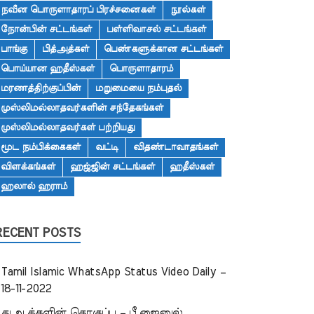
நவீன பொருளாதாரப் பிரச்சனைகள்
நூல்கள்
நோன்பின் சட்டங்கள்
பள்ளிவாசல் சட்டங்கள்
பாங்கு
பித்அத்கள்
பெண்களுக்கான சட்டங்கள்
பொய்யான ஹதீஸ்கள்
பொருளாதாரம்
மரணத்திற்குப்பின்
மறுமையை நம்புதல்
முஸ்லிமல்லாதவர்களின் சந்தேகங்கள்
முஸ்லிமல்லாதவர்கள் பற்றியது
மூட நம்பிக்கைகள்
வட்டி
விதண்டாவாதங்கள்
விளக்கங்கள்
ஹஜ்ஜின் சட்டங்கள்
ஹதீஸ்கள்
ஹலால் ஹராம்
RECENT POSTS
Tamil Islamic WhatsApp Status Video Daily –
18-11-2022
துஆக்களின் தொகுப்பு – பீ.ஜைனுல்