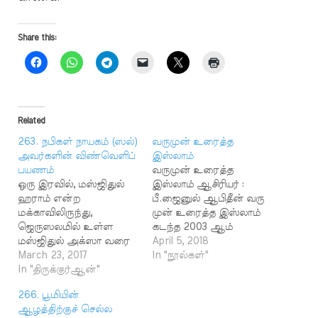
Share this:
Related
263. நபிகள் நாயகம் (ஸல்)
வருமுன் உரைத்த
அவர்களின் விண்வெளிப்
இஸ்லாம்
பயணம்
வருமுன் உரைத்த
ஒரு இரவில், மஸ்ஜிதுல்
இஸ்லாம் ஆசிரியர் :
ஹராம் என்ற
பீ.ஜைனுல் ஆபிதீன் வரு
மக்காவிலிருந்து,
முன் உரைத்த இஸ்லாம்
ஜெருஸலமில் உள்ள
கடந்த 2003 ஆம்
மஸ்ஜிதுல் அக்ஸா வரை
ஆண்டு பி.ஜைனுல்
April 5, 2018
நபிகள் நாயகம் (ஸல்)
March 23, 2017
ஆபிதீன் அவர்கள்
In "நூல்கள்"
அவர்களை அழைத்துச்
In "திருக்குர்ஆன்"
நபிகள் நாயகத்தின்
சென்ற செய்தியை
முன்னறிவிப்புக்கள் என்ற
266. பூமியின்
இவ்வசனத்தில் (17:1)
தலைப்பில் ரமளான்
ஆழத்திற்குச் செல்ல
அல்லாஹ் கூறுகிறான்.
முழுவதும் தொடர்