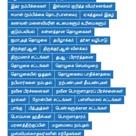
இதர நம்பிக்கைகள்
இஸ்லாம் குறித்த விமர்சனங்கள்
ஈமான் (நம்பிக்கை தொடர்பானவை)
ஏகத்துவம் இதழ்
கணவன் மனைவியரின் கடமைகளும் உரிமைகளும்
குடும்பவியல்
சுன்னத்தான தொழுகைகள்
ஜமாஅத் தொழுகை
தமிழாக்கம்
தர்கா வழிபாடு
திருக்குர்ஆன்
திருக்குர்ஆன் விளக்கம்
திருமணச் சட்டங்கள்
துஆ - பிரார்த்தனை
தொழுகை சட்டங்கள்
தொழுகை செயல்முறை
தொழுகையில் ஓதுதல்
தொழுகையை பாதிக்காதவை
நபிமார்களை நம்புதல்
நற்பண்புகள் தீயபண்புகள்
நவீன பிரச்சனைகள்
நவீன பொருளாதாரப் பிரச்சனைகள்
நூல்கள்
நோன்பின் சட்டங்கள்
பள்ளிவாசல் சட்டங்கள்
பாங்கு
பித்அத்கள்
பெண்களுக்கான சட்டங்கள்
பொய்யான ஹதீஸ்கள்
பொருளாதாரம்
மரணத்திற்குப்பின்
மறுமையை நம்புதல்
முஸ்லிமல்லாதவர்களின் சந்தேகங்கள்