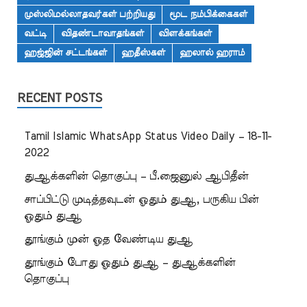
முஸ்லிமல்லாதவர்கள் பற்றியது
மூட நம்பிக்கைகள்
வட்டி
விதண்டாவாதங்கள்
விளக்கங்கள்
ஹஜ்ஜின் சட்டங்கள்
ஹதீஸ்கள்
ஹலால் ஹராம்
RECENT POSTS
Tamil Islamic WhatsApp Status Video Daily – 18-11-
2022
துஆக்களின் தொகுப்பு – பீ.ஜைனுல் ஆபிதீன்
சாப்பிட்டு முடித்தவுடன் ஓதும் துஆ, பருகிய பின்
ஓதும் துஆ
தூங்கும் முன் ஓத வேண்டிய துஆ
தூங்கும் போது ஓதும் துஆ – துஆக்களின்
தொகுப்பு