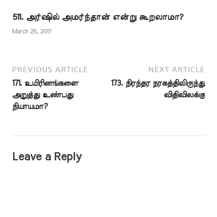
இவ்வசனத்தை
அர்த்தமற்றதாக
511. அர்ஷில் அமர்ந்தான் என்று கூறலாமா?
ஆக்கியுள்ளனர். "நீ
பூமியில் அகந்தையுடன்
March 25, 2017
நடக்காதே! ஏனெனில் நீ
பூமியைப்
பிளக்கவுமில்லை.
மலையின்…
PREVIOUS ARTICLE
NEXT ARTICLE
171. உயிரினங்களை
173. நிரந்தர நரகத்திலிருந்து
அறுத்து உண்பது
விதிவிலக்கு
நியாயமா?
Leave a Reply