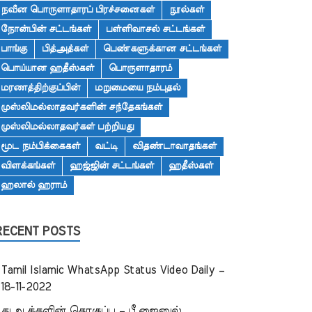
நவீன பொருளாதாரப் பிரச்சனைகள்
நூல்கள்
நோன்பின் சட்டங்கள்
பள்ளிவாசல் சட்டங்கள்
பாங்கு
பித்அத்கள்
பெண்களுக்கான சட்டங்கள்
பொய்யான ஹதீஸ்கள்
பொருளாதாரம்
மரணத்திற்குப்பின்
மறுமையை நம்புதல்
முஸ்லிமல்லாதவர்களின் சந்தேகங்கள்
முஸ்லிமல்லாதவர்கள் பற்றியது
மூட நம்பிக்கைகள்
வட்டி
விதண்டாவாதங்கள்
விளக்கங்கள்
ஹஜ்ஜின் சட்டங்கள்
ஹதீஸ்கள்
ஹலால் ஹராம்
RECENT POSTS
Tamil Islamic WhatsApp Status Video Daily –
18-11-2022
துஆக்களின் தொகுப்பு – பீ.ஜைனுல்