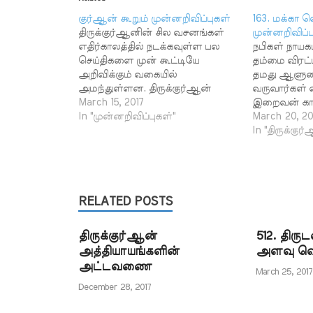
குர்ஆன் கூறும் முன்னறிவிப்புகள்
163. மக்கா வ
திருக்குர்ஆனின் சில வசனங்கள்
முன்னறிவிப்ப
எதிர்காலத்தில் நடக்கவுள்ள பல
நபிகள் நாயக
செய்திகளை முன் கூட்டியே
தம்மை விரட
அறிவிக்கும் வகையில்
தமது ஆளுகை
அமந்துள்ளன. திருக்குர்ஆன்
வருவார்கள்
அறிவித்தபடி அவை அப்படியே
March 15, 2017
இறைவன் காட
நிறைவேறின. அவற்றை
In "முன்னறிவிப்புகள்"
இவ்வசனத்தில
March 20, 20
நம்முடைய தமிழாக்கத்தில்
கூறப்பட்டவா
In "திருக்குர
சுட்டிக்காட்டியுள்ளோம். விரும்பும்
முன்னறிவிப்
தலைப்பின் மீது கிளிக் செய்து
எளிதில் தேடி எடுக்கலாம்.
118. முஸ்லிம்களின் வெற்றி பற்றி
முன்னறிவிப்பு 145. யாராலும்
RELATED POSTS
கொல்ல முடியாத தலைவர்
163. மக்கா வெற்றி பற்றிய
திருக்குர்ஆன்
512. திர
முன்னறிவிப்பு 185. நயவஞ்சகர்கள்
அத்தியாயங்களின்
அளவு வெ
வெளியேற்றப்படுவது குறித்த
அட்டவணை
முன்னறிவிப்பு 222. ஜூதி மலை
March 25, 2017
மீது அமர்ந்த கப்பல்…
December 28, 2017