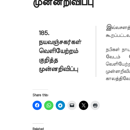
முன்னறிவிப்பு
இ
வ்வசனத்த
185.
கூறப்பட்டவ
நயவஞ்சகர்கள்
நபிகள் நா
வெளியேற்றம்
வேடம் போ
குறித்த
வெளியேற்ற
முன்னறிவிப்பு
முன்னறிவி
காலத்திலே
Share this:
Related