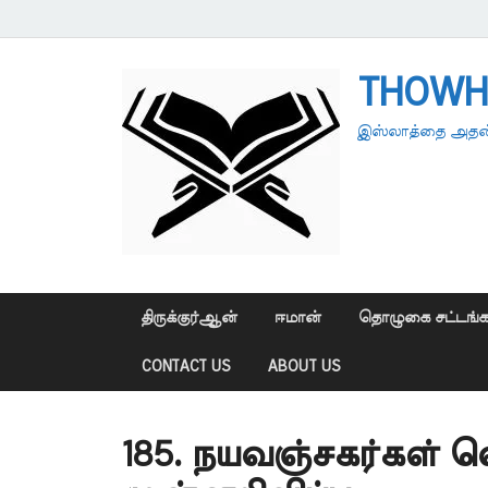
THOWH
இஸ்லாத்தை அதன்
திருக்குர்ஆன்
ஈமான்
தொழுகை சட்டங்க
CONTACT US
ABOUT US
185. நயவஞ்சகர்கள் வ