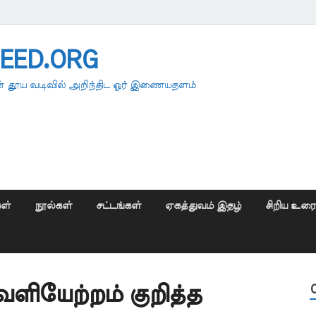
EED.ORG
 தூய வடிவில் அறிந்திட ஓர் இணையதளம்
ள்
நூல்கள்
சட்டங்கள்
ஏகத்துவம் இதழ்
சிறிய உர
ெளியேற்றம் குறித்த