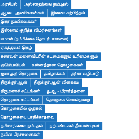
அரசியல்
அல்லாஹ்வை நம்புதல்
ஆடை அணிகலன்கள்
இணை கற்பித்தல்
இதர நம்பிக்கைகள்
இஸ்லாம் குறித்த விமர்சனங்கள்
ஈமான் (நம்பிக்கை தொடர்பானவை)
ஏகத்துவம் இதழ்
கணவன் மனைவியரின் கடமைகளும் உரிமைகளும்
குடும்பவியல்
சுன்னத்தான தொழுகைகள்
ஜமாஅத் தொழுகை
தமிழாக்கம்
தர்கா வழிபாடு
திருக்குர்ஆன்
திருக்குர்ஆன் விளக்கம்
திருமணச் சட்டங்கள்
துஆ - பிரார்த்தனை
தொழுகை சட்டங்கள்
தொழுகை செயல்முறை
தொழுகையில் ஓதுதல்
தொழுகையை பாதிக்காதவை
நபிமார்களை நம்புதல்
நற்பண்புகள் தீயபண்புகள்
நவீன பிரச்சனைகள்