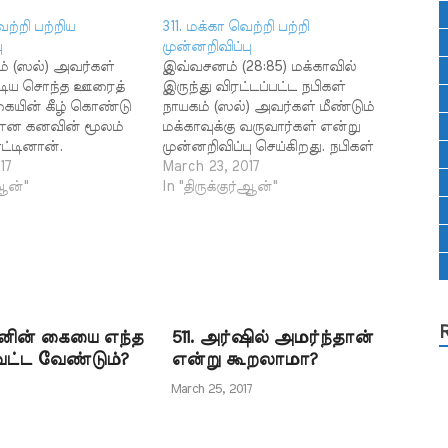
ெற்றி பற்றிய
311. மக்கா வெற்றி பற்றி
ு
முன்னறிவிப்பு
ம் (ஸல்) அவர்கள்
இவ்வசனம் (28:85) மக்காவில்
்டிய சொந்த ஊரைத்
இருந்து விரட்டப்பட்ட நபிகள்
யின் கீழ் கொண்டு
நாயகம் (ஸல்) அவர்கள் மீண்டும்
 என கனவின் மூலம்
மக்காவுக்கு வருவார்கள் என்று
்டினான்.
முன்னறிவிப்பு செய்கிறது. நபிகள்
் (48:27)
17
நாயகம் (ஸல்) அவர்கள்
March 23, 2017
று அந்த
்ஆன்"
மக்காவிலிருந்து உயிரைக்
In "திருக்குர்ஆன்"
பு நிறைவேறியது.
காப்பாற்றிக் கொள்ளுகின்ற
நிலைக்குத் தள்ளப்பட்டு
வெளியேறினார்கள். இப்படி
வெளியேற்றப்படும் ஒருவர்
"வெளியேற்றிய ஊருக்கு வந்து
அதை ஆள்வார்; அவருக்குச்
சாதகமான நிலை ஏற்படும்'' என
ுடனின் கையை எந்த
511. அர்ஷில் அமர்ந்தான்
யாரும் கற்பனை கூட செய்ய
ட்ட வேண்டும்?
என்று கூறலாமா?
முடியாது. ஆனால் இவ்வசனம்
நபிகள் நாயகம் (ஸல்) அவர்கள்…
March 25, 2017