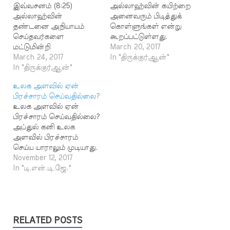
இவ்வசனம் (8:25)
அல்லாஹ்வின் கயிற்றை
அல்லாஹ்வின்
அனைவரும் பிடித்துக்
தண்டனை அநியாயம்
கொள்ளுங்கள் என்று
செய்தவர்களை
கூறப்பட்டுள்ளது.
மட்டுமின்றி
"ஒற்றுமை எனும்
March 20, 2017
மற்றவர்களையும் தாக்கும்
March 24, 2017
கயிற்றைப் பற்றிப் பிடித்துக்
In "திருக்குர்ஆன்"
என்று கூறுகிறது.
In "திருக்குர்ஆன்"
கொள்ளுங்கள்'' என்று
அநியாயம் செய்தவர்களை
இவ்வசனம் கூறுவதாக
உலக அளவில் ஏன்
இறைவன் தண்டிப்பதில்
தமிழகத்தில் நீண்ட
பிரச்சாரம் செய்வதில்லை?
நியாயம் இருக்கிறது.
காலமாக மேடைகளில்
உலக அளவில் ஏன்
அநியாயம்
இவ்வசனம் தவறாகப்
பிரச்சாரம் செய்வதில்லை?
செய்யாதவர்களை
பயன்படுத்தப்பட்டு
அப்துல் கனி உலக
இறைவன் ஏன் தண்டிக்க
வருகின்றது. சமுதாயத்தில்
அளவில் பிரச்சாரம்
வேண்டும் என்ற
எத்தகைய தீமைகள்
செய்ய யாராலும் முடியாது.
சந்தேகம் சிலருக்கு
நிலவினாலும் அதை
ஆங்கிலத்தில் பிரச்சாரம்
November 12, 2017
ஏற்படலாம். இந்தச்
எடுத்துச் சொல்வதால்
செய்தால் அது உலக
In "டி.என்.டி.ஜே."
சந்தேகத்தைத்
ஒற்றுமை பாதிக்கும்
அளவில் பிரச்சாரம்
திருக்குர்ஆன் 7:163-167
என்றால்
செய்வதாக ஆகாது.
வசனங்கள் நீக்குகின்றன.
ஒற்றுமைக்குத்தான்
ஆங்கிலம் அறியாத
அந்த வசனங்கள்
முக்கியத்துவம் கொடுக்க
மக்கள் தான் உலகில்
கூறுவது இதுதான்.
வேண்டும் என்று இதன்
அதிகமாக உள்ளனர்.
RELATED POSTS
சனிக்கிழமை மீன்
அடிப்படையில் வாதிட்டு