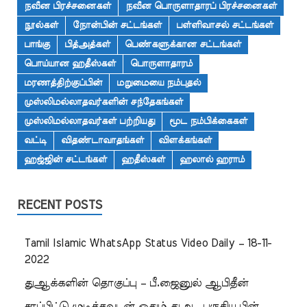
நவீன பிரச்சனைகள்
நவீன பொருளாதாரப் பிரச்சனைகள்
நூல்கள்
நோன்பின் சட்டங்கள்
பள்ளிவாசல் சட்டங்கள்
பாங்கு
பித்அத்கள்
பெண்களுக்கான சட்டங்கள்
பொய்யான ஹதீஸ்கள்
பொருளாதாரம்
மரணத்திற்குப்பின்
மறுமையை நம்புதல்
முஸ்லிமல்லாதவர்களின் சந்தேகங்கள்
முஸ்லிமல்லாதவர்கள் பற்றியது
மூட நம்பிக்கைகள்
வட்டி
விதண்டாவாதங்கள்
விளக்கங்கள்
ஹஜ்ஜின் சட்டங்கள்
ஹதீஸ்கள்
ஹலால் ஹராம்
RECENT POSTS
Tamil Islamic WhatsApp Status Video Daily – 18-11-
2022
துஆக்களின் தொகுப்பு – பீ.ஜைனுல் ஆபிதீன்
சாப்பிட்டு முடித்தவுடன் ஓதும் துஆ, பருகிய பின்