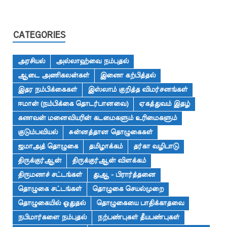
CATEGORIES
அரசியல்
அல்லாஹ்வை நம்புதல்
ஆடை அணிகலன்கள்
இணை கற்பித்தல்
இதர நம்பிக்கைகள்
இஸ்லாம் குறித்த விமர்சனங்கள்
ஈமான் (நம்பிக்கை தொடர்பானவை)
ஏகத்துவம் இதழ்
கணவன் மனைவியரின் கடமைகளும் உரிமைகளும்
குடும்பவியல்
சுன்னத்தான தொழுகைகள்
ஜமாஅத் தொழுகை
தமிழாக்கம்
தர்கா வழிபாடு
திருக்குர்ஆன்
திருக்குர்ஆன் விளக்கம்
திருமணச் சட்டங்கள்
துஆ - பிரார்த்தனை
தொழுகை சட்டங்கள்
தொழுகை செயல்முறை
தொழுகையில் ஓதுதல்
தொழுகையை பாதிக்காதவை
நபிமார்களை நம்புதல்
நற்பண்புகள் தீயபண்புகள்