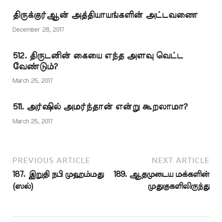
அதே சமயத்தில்
பிடிக்கக்கூடாது என்று
வருகின்றனர். இவர்களின்
ஆங்கிலத்தில் பிரச்சாரம்
கட்டளையிடப்பட்ட
வாதத்துக்கு
திருக்குர்ஆன் அத்தியாயங்களின் அட்டவணை
செய்தால் எல்லா மொழி
சமுதாயத்தினர், மூன்று
இவ்வசனத்தில்
பேசும் மக்களிலும்
December 28, 2017
பிரிவுகளாகப் பிரிந்தனர்.
எள்ளளவும் இடமில்லை.
ஆங்கிலம் அறிந்த சிலர்
ஒரு பிரிவினர் தடையை
…
உள்ளதால் அவர்கள்
மீறி…
512. திருடனின் கையை எந்த அளவு வெட்ட
மூலம் அந்தக் கருத்து
வேண்டும்?
பரவும் என்பதில் சந்தேகம்
இல்லை.…
March 25, 2017
511. அர்ஷில் அமர்ந்தான் என்று கூறலாமா?
March 25, 2017
PREVIOUS ARTICLE
NEXT ARTICLE
187. இறுதி நபி முஹம்மது
189. ஆதமுடைய மக்களின்
(ஸல்)
முதுகுகளிலிருந்து