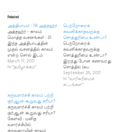
Related
அத்தியாயம் : 76 அத்தஹ்ர்
பெற்றோரைக்
அத்தஹ்ர் - காலம்
கவனிக்காதவருக்கு
மொத்த வசனங்கள் : 31
சொத்துரிமை உண்டா?
இந்த அத்தியாயத்தின்
பெற்றோரைக்
முதல் வசனத்தில் காலம்
கவனிக்காதவருக்கு
என்ற சொல் இடம்
சொத்துரிமை உண்டா?
பெற்றிருப்பதால் அதுவே
March 17, 2017
இறந்து போன கணவரது
இந்த அத்தியாயத்திற்குப்
In "தமிழாக்கம்"
சொத்தில் (சுய
பெயராக ஆனது.
சம்பாத்தியம்) பங்கு
September 25, 2017
அளவற்ற அருளாளனும்,
பிரிப்பது எவ்வாறு?
In "வாரிசுரிமைச்
நிகரற்ற
பின்வரும் வாரிசுகள்
சட்டங்கள்"
அன்புடையோனுமாகிய
உள்ளனர். ஒரு மனைவி,
கருவளர்ச்சி காலம் பற்றி
அல்லாஹ்வின்
இரு மகன்கள், ஒரு மகள்
குர்ஆன் கூறுவது சரியா?
பெயரால்... 1. குறிப்பிட்டுச்
இரு மகன்களில் ஒருவர்
கருவளர்ச்சி காலம் பற்றி
சொல்லப்படும் ஒரு
25 வருடங்களாக
குர்ஆன் கூறுவது சரியா?
பொருளாக (கூட) இல்லாத
தனிக்குடித்தனம்
கேள்வி : மனித
ஒரு காலம் மனிதனுக்கு
இருக்கின்றார், தாயைக்
வளர்ச்சியில்
இருந்ததில்லையா? 506 2.
கவனிப்பது இல்லை.
கருவறையின் காலம்