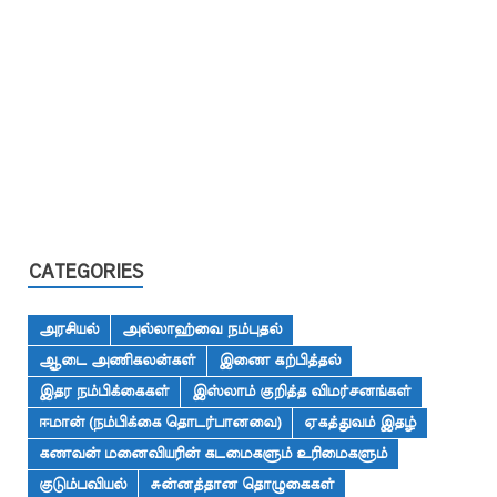
CATEGORIES
அரசியல்
அல்லாஹ்வை நம்புதல்
ஆடை அணிகலன்கள்
இணை கற்பித்தல்
இதர நம்பிக்கைகள்
இஸ்லாம் குறித்த விமர்சனங்கள்
ஈமான் (நம்பிக்கை தொடர்பானவை)
ஏகத்துவம் இதழ்
கணவன் மனைவியரின் கடமைகளும் உரிமைகளும்
குடும்பவியல்
சுன்னத்தான தொழுகைகள்