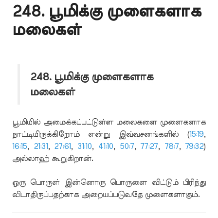
248. பூமிக்கு முளைகளாக
மலைகள்
248. பூமிக்கு முளைகளாக
மலைகள்
பூமியில் அமைக்கப்பட்டுள்ள மலைகளை முளைகளாக
நாட்டியிருக்கிறோம் என்று இவ்வசனங்களில் (
15:19
,
16:15
,
21:31
,
27:61
,
31:10
,
41:10
,
50:7
,
77:27
,
78:7
,
79:32
)
அல்லாஹ் கூறுகிறான்.
ஒரு பொருள் இன்னொரு பொருளை விட்டும் பிரிந்து
விடாதிருப்பதற்காக அறையப்படுவதே முளைகளாகும்.