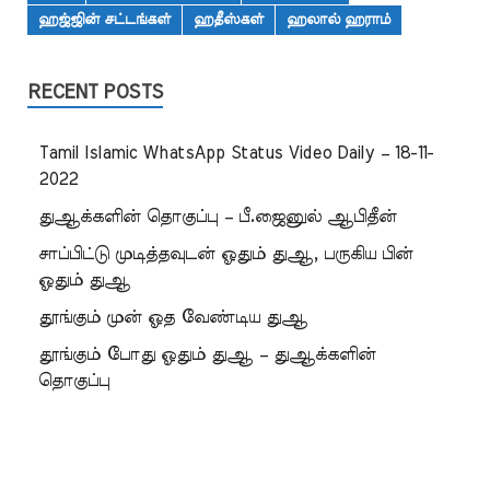
ஹஜ்ஜின் சட்டங்கள்
ஹதீஸ்கள்
ஹலால் ஹராம்
RECENT POSTS
Tamil Islamic WhatsApp Status Video Daily – 18-11-
2022
துஆக்களின் தொகுப்பு – பீ.ஜைனுல் ஆபிதீன்
சாப்பிட்டு முடித்தவுடன் ஓதும் துஆ, பருகிய பின்
ஓதும் துஆ
தூங்கும் முன் ஓத வேண்டிய துஆ
தூங்கும் போது ஓதும் துஆ – துஆக்களின்
தொகுப்பு