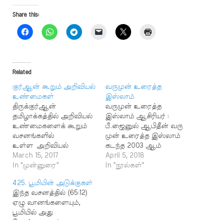
Share this:
Related
குர்ஆன் கூறும் அறிவியல்
வருமுன் உரைத்த
உண்மைகள்
இஸ்லாம்
திருக்குர்ஆன்
வருமுன் உரைத்த
தமிழாக்கத்தில் அறிவியல்
இஸ்லாம் ஆசிரியர் :
உண்மைகளைக் கூறும்
பீ.ஜைனுல் ஆபிதீன் வரு
வசனங்களில்
முன் உரைத்த இஸ்லாம்
உள்ள அறிவியல்
கடந்த 2003 ஆம்
உண்மைகளை அறிய
March 15, 2017
ஆண்டு பி.ஜைனுல்
April 5, 2018
கீழ்க்காணும்
In "முன்னுரை"
ஆபிதீன் அவர்கள்
In "நூல்கள்"
தலைப்புகளில் உள்ள
நபிகள் நாயகத்தின்
425. பூமியின் அடுக்குகள்
விளக்கங்களின் மூலம்
முன்னறிவிப்புக்கள் என்ற
இந்த வசனத்தில் (65:12)
தெரிந்து கொள்ளலாம்
தலைப்பில் ரமளான்
ஏழு வானங்களையும்,
102. சிறு கவலை தீர
முழுவதும் தொடர்
பூமியில் அது
பெருங்கவலை
சொற்பொழிவு