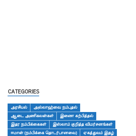
CATEGORIES
அரசியல்
அல்லாஹ்வை நம்புதல்
ஆடை அணிகலன்கள்
இணை கற்பித்தல்
இதர நம்பிக்கைகள்
இஸ்லாம் குறித்த விமர்சனங்கள்
ஈமான் (நம்பிக்கை தொடர்பானவை)
ஏகத்துவம் இதழ்