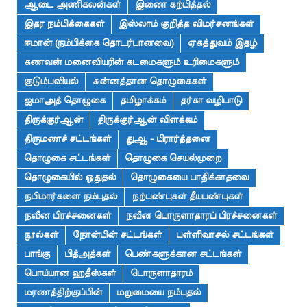
ஆடை அணிகலன்கள்
இணை கற்பித்தல்
இதர நம்பிக்கைகள்
இஸ்லாம் குறித்த விமர்சனங்கள்
ஈமான் (நம்பிக்கை தொடர்பானவை)
ஏகத்துவம் இதழ்
கணவன் மனைவியரின் கடமைகளும் உரிமைகளும்
குடும்பவியல்
சுன்னத்தான தொழுகைகள்
ஜமாஅத் தொழுகை
தமிழாக்கம்
தர்கா வழிபாடு
திருக்குர்ஆன்
திருக்குர்ஆன் விளக்கம்
திருமணச் சட்டங்கள்
துஆ - பிரார்த்தனை
தொழுகை சட்டங்கள்
தொழுகை செயல்முறை
தொழுகையில் ஓதுதல்
தொழுகையை பாதிக்காதவை
நபிமார்களை நம்புதல்
நற்பண்புகள் தீயபண்புகள்
நவீன பிரச்சனைகள்
நவீன பொருளாதாரப் பிரச்சனைகள்
நூல்கள்
நோன்பின் சட்டங்கள்
பள்ளிவாசல் சட்டங்கள்
பாங்கு
பித்அத்கள்
பெண்களுக்கான சட்டங்கள்
பொய்யான ஹதீஸ்கள்
பொருளாதாரம்
மரணத்திற்குப்பின்
மறுமையை நம்புதல்