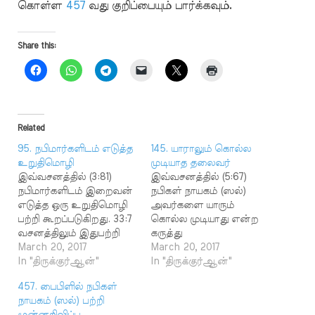
கொள்ள
457
வது குறிப்பையும் பார்க்கவும்.
Share this:
Related
95. நபிமார்களிடம் எடுத்த
145. யாராலும் கொல்ல
உறுதிமொழி
முடியாத தலைவர்
இவ்வசனத்தில் (3:81)
இவ்வசனத்தில் (5:67)
நபிமார்களிடம் இறைவன்
நபிகள் நாயகம் (ஸல்)
எடுத்த ஒரு உறுதிமொழி
அவர்களை யாரும்
பற்றி கூறப்படுகிறது. 33:7
கொல்ல முடியாது என்ற
வசனத்திலும் இதுபற்றி
கருத்து
கூறப்பட்டுள்ளது. அந்த
March 20, 2017
சொல்லப்பட்டுள்ளது.
March 20, 2017
உறுதிமொழி எது
In "திருக்குர்ஆன்"
நபிகள் நாயகம் (ஸல்)
In "திருக்குர்ஆன்"
என்பதில் இரண்டு
அவர்கள் அன்றைய
457. பைபிளில் நபிகள்
கருத்துக்கள் உள்ளன.
சமுதாயத்தில் இருந்த
நாயகம் (ஸல்) பற்றி
"நபிகள் நாயகம் (ஸல்)
அனைத்துத்