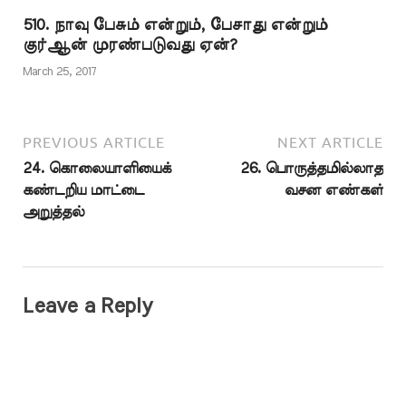
இயேசு சொன்ன
510. நாவு பேசும் என்றும், பேசாது என்றும்
முன்னறிவிப்பும்,…
குர்ஆன் முரண்படுவது ஏன்?
March 25, 2017
PREVIOUS ARTICLE
NEXT ARTICLE
24. கொலையாளியைக்
26. பொருத்தமில்லாத
கண்டறிய மாட்டை
வசன எண்கள்
அறுத்தல்
Leave a Reply