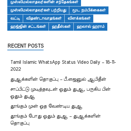
முஸ்லிமல்லாதவர்களின் சந்தேகங்கள்
முஸ்லிமல்லாதவர்கள் பற்றியது
மூட நம்பிக்கைகள்
வட்டி
விதண்டாவாதங்கள்
விளக்கங்கள்
ஹஜ்ஜின் சட்டங்கள்
ஹதீஸ்கள்
ஹலால் ஹராம்
RECENT POSTS
Tamil Islamic WhatsApp Status Video Daily – 18-11-
2022
துஆக்களின் தொகுப்பு – பீ.ஜைனுல் ஆபிதீன்
சாப்பிட்டு முடித்தவுடன் ஓதும் துஆ, பருகிய பின்
ஓதும் துஆ
தூங்கும் முன் ஓத வேண்டிய துஆ
தூங்கும் போது ஓதும் துஆ – துஆக்களின்
தொகுப்பு