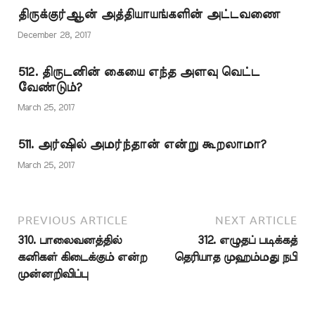
வைத்திருந்த யூதர்கள்
திருக்குர்ஆன் அத்தியாயங்களின் அட்டவணை
தமது அன்றைய
தாயகமான எகிப்து மற்றும்
December 28, 2017
பாலஸ்தீன்
பகுதிகளிலிருந்து
512. திருடனின் கையை எந்த அளவு வெட்ட
மதீனாவுக்கு வந்து
வேண்டும்?
குடியேறினார்கள். நபிகள்
நாயகம் (ஸல்) அவர்கள்
March 25, 2017
மதீனாவுக்கு வரும்போது
அவர்களை முதலில்
511. அர்ஷில் அமர்ந்தான் என்று கூறலாமா?
ஏற்பவர்களாக நாம் ஆக
வேண்டும்…
March 25, 2017
PREVIOUS ARTICLE
NEXT ARTICLE
310. பாலைவனத்தில்
312. எழுதப் படிக்கத்
கனிகள் கிடைக்கும் என்ற
தெரியாத முஹம்மது நபி
முன்னறிவிப்பு