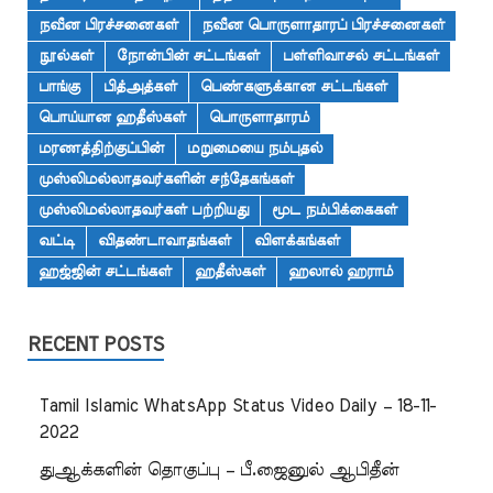
நவீன பிரச்சனைகள்
நவீன பொருளாதாரப் பிரச்சனைகள்
நூல்கள்
நோன்பின் சட்டங்கள்
பள்ளிவாசல் சட்டங்கள்
பாங்கு
பித்அத்கள்
பெண்களுக்கான சட்டங்கள்
பொய்யான ஹதீஸ்கள்
பொருளாதாரம்
மரணத்திற்குப்பின்
மறுமையை நம்புதல்
முஸ்லிமல்லாதவர்களின் சந்தேகங்கள்
முஸ்லிமல்லாதவர்கள் பற்றியது
மூட நம்பிக்கைகள்
வட்டி
விதண்டாவாதங்கள்
விளக்கங்கள்
ஹஜ்ஜின் சட்டங்கள்
ஹதீஸ்கள்
ஹலால் ஹராம்
RECENT POSTS
Tamil Islamic WhatsApp Status Video Daily – 18-11-
2022
துஆக்களின் தொகுப்பு – பீ.ஜைனுல் ஆபிதீன்