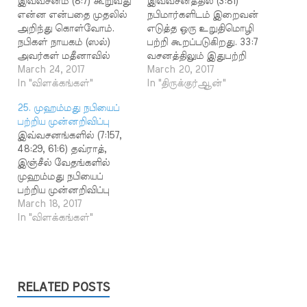
இவ்வசனம் (8:7) கூறுவது
இவ்வசனத்தில் (3:81)
என்ன என்பதை முதலில்
நபிமார்களிடம் இறைவன்
அறிந்து கொள்வோம்.
எடுத்த ஒரு உறுதிமொழி
நபிகள் நாயகம் (ஸல்)
பற்றி கூறப்படுகிறது. 33:7
அவர்கள் மதீனாவில்
வசனத்திலும் இதுபற்றி
ஆட்சியை நிறுவியபின்
March 24, 2017
கூறப்பட்டுள்ளது. அந்த
March 20, 2017
மக்காவைச் சேர்ந்த
In "விளக்கங்கள்"
உறுதிமொழி எது
In "திருக்குர்ஆன்"
வணிகக் கூட்டத்தினர்
என்பதில் இரண்டு
25. முஹம்மது நபியைப்
நபிகள் நாயகம் (ஸல்)
கருத்துக்கள் உள்ளன.
பற்றிய முன்னறிவிப்பு
அவர்களின் ஆளுகைக்கு
"நபிகள் நாயகம் (ஸல்)
இவ்வசனங்களில் (7:157,
உட்பட்ட பகுதிகள்
அவர்கள் அவர்கள் இறுதி
48:29, 61:6) தவ்ராத்,
வழியாகப் பயணம் செய்து
நபியாக வருவார்கள்.
இஞ்சீல் வேதங்களில்
வந்தனர். தமது நாட்டைப்
அவ்வாறு அவர்கள்
முஹம்மது நபியைப்
பாதுகாக்கும் பொறுப்பை
வரும்போது அனைவரும்
பற்றிய முன்னறிவிப்பு
ஏற்றிருந்த நபிகள் நாயகம்
அவர்களை ஏற்று உதவ
இருந்ததாகக்
March 18, 2017
(ஸல்) அவர்கள் அன்னிய
வேண்டும்'' என்பது தான்
கூறப்படுகிறது. நபிகள்
In "விளக்கங்கள்"
நாட்டவர் தமது
அந்த உடன்படிக்கை
நாயகம் (ஸல்) அவர்கள்
நாட்டுக்குள் அத்துமீறிப்
என்று பெரும்பாலான
மக்காவிலிருந்து
பிரவேசிப்பதைத் தடுக்கத்
அறிஞர்கள்
விரட்டப்பட்டு மதீனாவுக்கு
திட்டமிட்டார்கள்.
கூறுகின்றனர். நபிகள்
வருவார்கள் என்பதைத்
குறிப்பாக முஸ்லிம்களின்
நாயகம் (ஸல்) அவர்கள்
தங்கள் நபிமார்கள்
RELATED POSTS
உடைமைகளைப்…
இறுதி நபியாக…
வழியாக அறிந்து