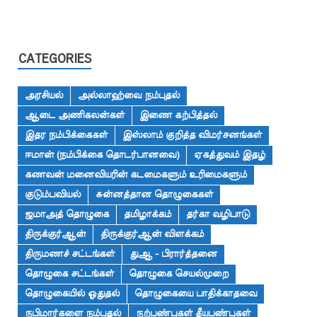
CATEGORIES
அரசியல்
அல்லாஹ்வை நம்புதல்
ஆடை அணிகலன்கள்
இணை கற்பித்தல்
இதர நம்பிக்கைகள்
இஸ்லாம் குறித்த விமர்சனங்கள்
ஈமான் (நம்பிக்கை தொடர்பானவை)
ஏகத்துவம் இதழ்
கணவன் மனைவியரின் கடமைகளும் உரிமைகளும்
குடும்பவியல்
சுன்னத்தான தொழுகைகள்
ஜமாஅத் தொழுகை
தமிழாக்கம்
தர்கா வழிபாடு
திருக்குர்ஆன்
திருக்குர்ஆன் விளக்கம்
திருமணச் சட்டங்கள்
துஆ - பிரார்த்தனை
தொழுகை சட்டங்கள்
தொழுகை செயல்முறை
தொழுகையில் ஓதுதல்
தொழுகையை பாதிக்காதவை
நபிமார்களை நம்புதல்
நற்பண்புகள் தீயபண்புகள்