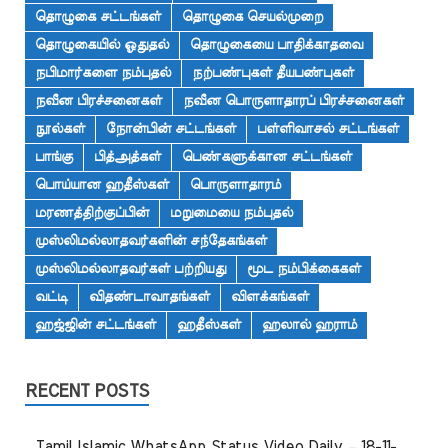
தொழுகை சட்டங்கள்
தொழுகை செயல்முறை
தொழுகையில் ஓதுதல்
தொழுகையை பாதிக்காதவை
நபிமார்களை நம்புதல்
நற்பண்புகள் தீயபண்புகள்
நவீன பிரச்சனைகள்
நவீன பொருளாதாரப் பிரச்சனைகள்
நூல்கள்
நோன்பின் சட்டங்கள்
பள்ளிவாசல் சட்டங்கள்
பாங்கு
பித்அத்கள்
பெண்களுக்கான சட்டங்கள்
பொய்யான ஹதீஸ்கள்
பொருளாதாரம்
மரணத்திற்குப்பின்
மறுமையை நம்புதல்
முஸ்லிமல்லாதவர்களின் சந்தேகங்கள்
முஸ்லிமல்லாதவர்கள் பற்றியது
மூட நம்பிக்கைகள்
வட்டி
விதண்டாவாதங்கள்
விளக்கங்கள்
ஹஜ்ஜின் சட்டங்கள்
ஹதீஸ்கள்
ஹலால் ஹராம்
RECENT POSTS
Tamil Islamic WhatsApp Status Video Daily – 18-11-