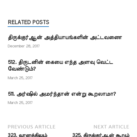
நாம் ஓதும் ஸலவாத்
எனும் அந்தப்
பிரார்த்தனையில்
RELATED POSTS
"இறைவா! இப்ராஹீம்
நபிக்கும், அவரது
குடும்பத்தினருக்கும் நீ
திருக்குர்ஆன் அத்தியாயங்களின் அட்டவணை
அருள் புரிந்தது…
December 28, 2017
512. திருடனின் கையை எந்த அளவு வெட்ட
வேண்டும்?
March 25, 2017
511. அர்ஷில் அமர்ந்தான் என்று கூறலாமா?
March 25, 2017
PREVIOUS ARTICLE
NEXT ARTICLE
323. வானத்திலும்
325. திருக்குர்ஆன் கூறும்