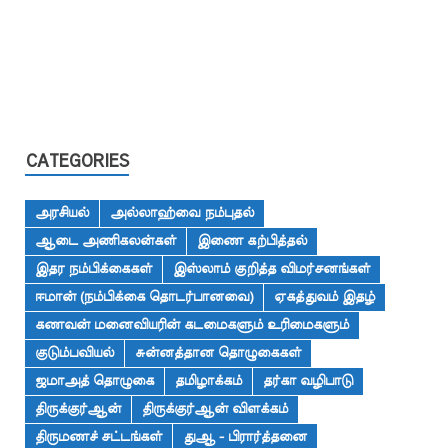
CATEGORIES
அரசியல்
அல்லாஹ்வை நம்புதல்
ஆடை அணிகலன்கள்
இணை கற்பித்தல்
இதர நம்பிக்கைகள்
இஸ்லாம் குறித்த விமர்சனங்கள்
ஈமான் (நம்பிக்கை தொடர்பானவை)
ஏகத்துவம் இதழ்
கணவன் மனைவியரின் கடமைகளும் உரிமைகளும்
குடும்பவியல்
சுன்னத்தான தொழுகைகள்
ஜமாஅத் தொழுகை
தமிழாக்கம்
தர்கா வழிபாடு
திருக்குர்ஆன்
திருக்குர்ஆன் விளக்கம்
திருமணச் சட்டங்கள்
துஆ - பிரார்த்தனை