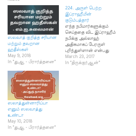
224. அருள் பெற்ற
இப்ராஹீமின்
குடும்பத்தார்
எந்த நபிமார்களுக்கும்
செய்ததை விட இப்ராஹீம்
ஸலவாத் குறித்த சரியான
நபிக்கு அல்லாஹ்
மற்றும் தவறான
அதிகமாகப் பேரருள்
ஹதீஸ்கள்
புரிந்துள்ளான் என்பது
May 9, 2018
இவ்வசனத்தின் (11:73)
March 23, 2017
In "துஆ - பிரார்த்தனை"
மூலம்
In "திருக்குர்ஆன்"
தெரிவிக்கப்படுகிறது.
முஸ்லிம்கள் ஒவ்வொரு
தொழுகையிலும்
எனக்காக
அல்லாஹ்விடம் அருளை
வேண்டிப் பிரார்த்தியுங்கள்
ஸலாத்துன்னாரிய்யா
என்று நபிகள் நாயகம்
எனும் ஸலவாத்து
(ஸல்) அவர்கள்
உண்டா
கூறினார்கள். அதற்காக
May 10, 2018
ஒரு பிரார்த்தனையையும்
In "துஆ - பிரார்த்தனை"
கற்றுத் தந்தார்கள்.
தொழுகையில் இருப்பில்