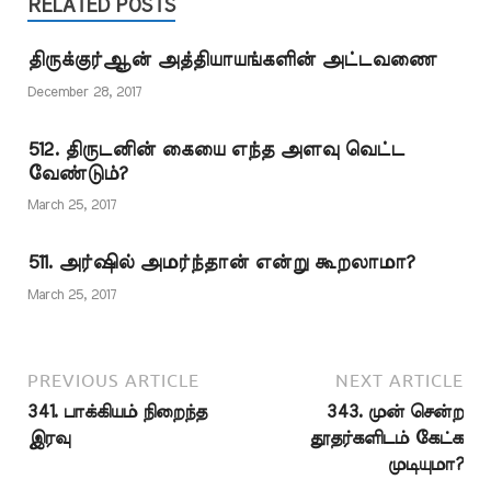
காட்டுகிறார்கள். சரியான
RELATED POSTS
நம்பவில்லை; எவ்வாறு
தவறாகும். "அவரை
மொழிபெயர்ப்பின் படி
மதிக்க…
உயர்த்திக் கொண்டான்''
ஈஸா நபி மரணித்து
என்று மட்டும்
திருக்குர்ஆன் அத்தியாயங்களின் அட்டவணை
விட்டார்கள் என்ற
கூறப்பட்டால்…
கருத்தை நேரடியாகவோ,
December 28, 2017
மறைமுகமாகவோ
இவ்வசனங்கள்
512. திருடனின் கையை எந்த அளவு வெட்ட
தரவில்லை. எனவே எந்த
வேண்டும்?
மொழிபெயர்ப்பு சரியானது
என்பதைத் தக்க
March 25, 2017
காரணங்களுடன் நாம்
அறிந்து கொள்வோம். 1.
511. அர்ஷில் அமர்ந்தான் என்று கூறலாமா?
நான் அல்லாஹ்வின்
அடிமையாவேன். எனக்கு
March 25, 2017
வேதத்தை அவன்…
PREVIOUS ARTICLE
NEXT ARTICLE
341. பாக்கியம் நிறைந்த
343. முன் சென்ற
இரவு
தூதர்களிடம் கேட்க
முடியுமா?