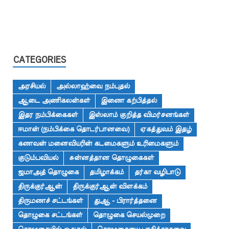
CATEGORIES
அரசியல்
அல்லாஹ்வை நம்புதல்
ஆடை அணிகலன்கள்
இணை கற்பித்தல்
இதர நம்பிக்கைகள்
இஸ்லாம் குறித்த விமர்சனங்கள்
ஈமான் (நம்பிக்கை தொடர்பானவை)
ஏகத்துவம் இதழ்
கணவன் மனைவியரின் கடமைகளும் உரிமைகளும்
குடும்பவியல்
சுன்னத்தான தொழுகைகள்
ஜமாஅத் தொழுகை
தமிழாக்கம்
தர்கா வழிபாடு
திருக்குர்ஆன்
திருக்குர்ஆன் விளக்கம்
திருமணச் சட்டங்கள்
துஆ - பிரார்த்தனை
தொழுகை சட்டங்கள்
தொழுகை செயல்முறை