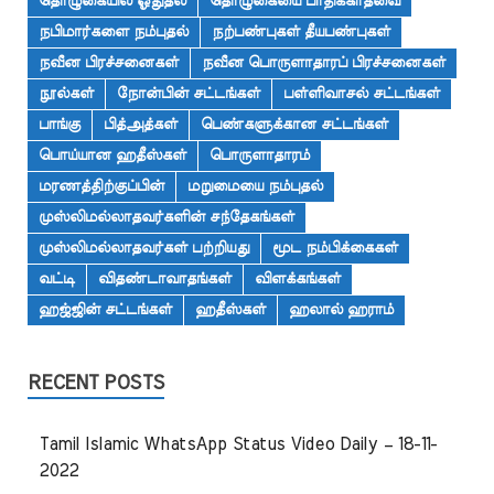
தொழுகையில் ஓதுதல்
தொழுகையை பாதிக்காதவை
நபிமார்களை நம்புதல்
நற்பண்புகள் தீயபண்புகள்
நவீன பிரச்சனைகள்
நவீன பொருளாதாரப் பிரச்சனைகள்
நூல்கள்
நோன்பின் சட்டங்கள்
பள்ளிவாசல் சட்டங்கள்
பாங்கு
பித்அத்கள்
பெண்களுக்கான சட்டங்கள்
பொய்யான ஹதீஸ்கள்
பொருளாதாரம்
மரணத்திற்குப்பின்
மறுமையை நம்புதல்
முஸ்லிமல்லாதவர்களின் சந்தேகங்கள்
முஸ்லிமல்லாதவர்கள் பற்றியது
மூட நம்பிக்கைகள்
வட்டி
விதண்டாவாதங்கள்
விளக்கங்கள்
ஹஜ்ஜின் சட்டங்கள்
ஹதீஸ்கள்
ஹலால் ஹராம்
RECENT POSTS
Tamil Islamic WhatsApp Status Video Daily – 18-11-
2022