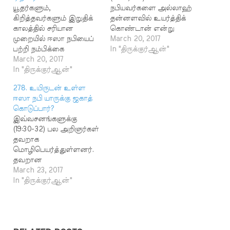
யூதர்களும்,
நபியவர்களை அல்லாஹ்
கிறித்தவர்களும் இறுதிக்
தன்னளவில் உயர்த்திக்
காலத்தில் சரியான
கொண்டான் என்று
முறையில் ஈஸா நபியைப்
கூறுகின்றன. ஈஸா நபி
March 20, 2017
பற்றி நம்பிக்கை
சிலுவையில் அறைந்து
In "திருக்குர்ஆன்"
கொள்வார்கள் என்று
March 20, 2017
கொல்லப்பட்டார்கள்
இவ்வசனத்தில் (4:159)
In "திருக்குர்ஆன்"
என்று கூறப்படுவதை
கூறப்பட்டுள்ளது.
இவ்வசனங்கள்
278. உயிருடன் உள்ள
யூதர்களைப் பொறுத்த
நிராகரிக்கின்றன.
ஈஸா நபி யாருக்கு ஜகாத்
வரை அவர்கள் ஈஸா
ஆள்மாறாட்டம்
கொடுப்பார்?
நபியின் பகிரங்கமான
காரணமாக
இவ்வசனங்களுக்கு
எதிரிகளாக இருந்தனர்.
வேறொருவரைத்தான்
(19:30-32) பல அறிஞர்கள்
ஈஸா நபியை அவர்கள்
யூதர்கள் கொன்றனர்
தவறாக
ஏற்றுக் கொள்ளவில்லை.
என்றும் இவ்வசனங்கள்
மொழிபெயர்த்துள்ளனர்.
தவறான வழியில்
கூறுகின்றன.
தவறான
பிறந்தவர் என்று ஈஸா
இவ்வசனத்தில் இடம்
மொழிபெயர்ப்பின்
March 23, 2017
நபியை விமர்சனம்
பெற்றுள்ள "உயர்த்திக்
காரணமாக ஒரு சாரார்
In "திருக்குர்ஆன்"
செய்தனர். கிறிஸ்தவர்கள்
கொண்டான்'' என்ற
ஈஸா நபி அவர்கள்
ஈஸா நபியை நம்பினாலும்,
சொல் அந்தஸ்து
மரணித்து விட்டார்கள்
மதித்தாலும் அவரை
உயர்வைத்தான் குறிக்கும்
என்பதற்கு இதைச்
எவ்வாறு நம்ப
என்று சிலர்
சான்றாகக்
வேண்டுமோ அவ்வாறு
வாதிடுகின்றனர். இது