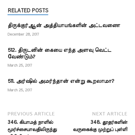
பிரயோகங்களைத்
"என்னை மரணிக்கச்
குறிப்பிட்ட நாட்களில்
தவறாக விளங்கிக்
RELATED POSTS
செய்தபோது' என்று சிலர்
செய்ய வேண்டிய அந்தக்…
கொண்டு ஈஸா நபி
பொருள் கொண்டு ஈஸா
இறைவனின் குமாரர்
நபி…
திருக்குர்ஆன் அத்தியாயங்களின் அட்டவணை
என்று சில கிறித்தவர்கள்
கூறுகின்றனர்.
December 28, 2017
திருக்குர்ஆனும் இதை
ஒப்புக் கொள்வதாக
512. திருடனின் கையை எந்த அளவு வெட்ட
அவர்கள் பிரச்சாரம்
வேண்டும்?
செய்கின்றனர். ஈஸா
நபியோ, மற்ற யாருமோ
March 25, 2017
இறைவனுக்குப்
புதல்வர்களாக…
511. அர்ஷில் அமர்ந்தான் என்று கூறலாமா?
March 25, 2017
PREVIOUS ARTICLE
NEXT ARTICLE
346. கியாமத் நாளில்
348. தூதர்களின்
மூர்ச்சையாவதிலிருந்து
வருகைக்கு முற்றுப் புள்ளி