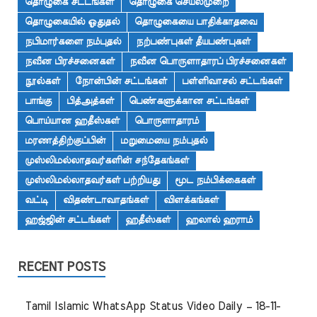
தொழுகை சட்டங்கள்
தொழுகை செயல்முறை
தொழுகையில் ஓதுதல்
தொழுகையை பாதிக்காதவை
நபிமார்களை நம்புதல்
நற்பண்புகள் தீயபண்புகள்
நவீன பிரச்சனைகள்
நவீன பொருளாதாரப் பிரச்சனைகள்
நூல்கள்
நோன்பின் சட்டங்கள்
பள்ளிவாசல் சட்டங்கள்
பாங்கு
பித்அத்கள்
பெண்களுக்கான சட்டங்கள்
பொய்யான ஹதீஸ்கள்
பொருளாதாரம்
மரணத்திற்குப்பின்
மறுமையை நம்புதல்
முஸ்லிமல்லாதவர்களின் சந்தேகங்கள்
முஸ்லிமல்லாதவர்கள் பற்றியது
மூட நம்பிக்கைகள்
வட்டி
விதண்டாவாதங்கள்
விளக்கங்கள்
ஹஜ்ஜின் சட்டங்கள்
ஹதீஸ்கள்
ஹலால் ஹராம்
RECENT POSTS
Tamil Islamic WhatsApp Status Video Daily – 18-11-