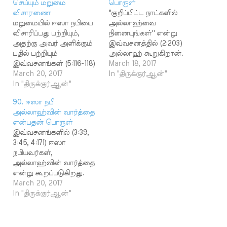
செய்யும் மறுமை
பொருள்
விசாரணை
"குறிப்பிட்ட நாட்களில்
மறுமையில் ஈஸா நபியை
அல்லாஹ்வை
விசாரிப்பது பற்றியும்,
நினையுங்கள்'' என்று
அதற்கு அவர் அளிக்கும்
இவ்வசனத்தில் (2:203)
பதில் பற்றியும்
அல்லாஹ் கூறுகிறான்.
இவ்வசனங்கள் (5:116-118)
அல்லாஹ்வை எப்போதும்
March 18, 2017
கூறுகின்றன.
March 20, 2017
நினைக்க வேண்டும்.
In "திருக்குர்ஆன்"
இவ்வசனத்தில் "என்னை
In "திருக்குர்ஆன்"
ஆனால் குறிப்பிட்ட
நீ கைப்பற்றியபோது''
நாட்களில் மட்டும்
90. ஈஸா நபி
என்று மொழி
அவனை நினைத்து விட்டு
அல்லாஹ்வின் வார்த்தை
பெயர்க்கப்பட்ட இடத்தில்
மற்ற நாட்களில்
என்பதன் பொருள்
'தவஃப்பைத்தனீ' என்ற
நினைக்காமல்
இவ்வசனங்களில் (3:39,
சொல்
இருக்கலாம் என்ற கருத்து
3:45, 4:171) ஈஸா
பயன்படுத்தப்பட்டுள்ளது.
இதில் அடங்கியுள்ளது.
நபியவர்கள்,
இச்சொல்லுக்கு "என்னை
பொதுவாக அல்லாஹ்வை
அல்லாஹ்வின் வார்த்தை
மரணிக்கச் செய்தபோது'
நினைப்பது பற்றி இங்கே
என்று கூறப்படுகிறது.
என்று பொருள்
கூறப்படவில்லை.
4:171, 15:29, 21:91, 66:12
March 20, 2017
கொள்வதா? "என்னைக்
குறிப்பிட்ட ஒரு
ஆகிய வசனங்களில் ஈஸா
In "திருக்குர்ஆன்"
கைப்பற்றியபோது' என்று
வணக்கத்தை குறிப்பிட்ட
நபி இறைவனது உயிர்
பொருள் கொள்வதா?
நாட்களில் செய்ய
எனவும் கூறப்படுகிறது.
என்பதில் கருத்து
வேண்டும் என்பது பற்றித்
இது போன்ற வார்த்தைப்
வேறுபாடு உள்ளது.
தான் கூறப்பட்டுள்ளது.