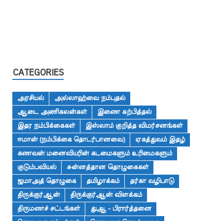
CATEGORIES
அரசியல்
அல்லாஹ்வை நம்புதல்
ஆடை அணிகலன்கள்
இணை கற்பித்தல்
இதர நம்பிக்கைகள்
இஸ்லாம் குறித்த விமர்சனங்கள்
ஈமான் (நம்பிக்கை தொடர்பானவை)
ஏகத்துவம் இதழ்
கணவன் மனைவியரின் கடமைகளும் உரிமைகளும்
குடும்பவியல்
சுன்னத்தான தொழுகைகள்
ஜமாஅத் தொழுகை
தமிழாக்கம்
தர்கா வழிபாடு
திருக்குர்ஆன்
திருக்குர்ஆன் விளக்கம்
திருமணச் சட்டங்கள்
துஆ - பிரார்த்தனை