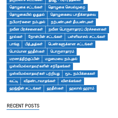
திருமணச் சட்டங்கள்
துஆ - பிரார்த்தனை
தொழுகை சட்டங்கள்
தொழுகை செயல்முறை
தொழுகையில் ஓதுதல்
தொழுகையை பாதிக்காதவை
நபிமார்களை நம்புதல்
நற்பண்புகள் தீயபண்புகள்
நவீன பிரச்சனைகள்
நவீன பொருளாதாரப் பிரச்சனைகள்
நூல்கள்
நோன்பின் சட்டங்கள்
பள்ளிவாசல் சட்டங்கள்
பாங்கு
பித்அத்கள்
பெண்களுக்கான சட்டங்கள்
பொய்யான ஹதீஸ்கள்
பொருளாதாரம்
மரணத்திற்குப்பின்
மறுமையை நம்புதல்
முஸ்லிமல்லாதவர்களின் சந்தேகங்கள்
முஸ்லிமல்லாதவர்கள் பற்றியது
மூட நம்பிக்கைகள்
வட்டி
விதண்டாவாதங்கள்
விளக்கங்கள்
ஹஜ்ஜின் சட்டங்கள்
ஹதீஸ்கள்
ஹலால் ஹராம்
RECENT POSTS