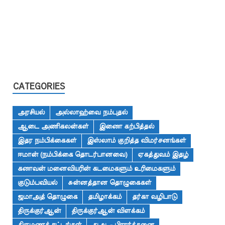
CATEGORIES
அரசியல்
அல்லாஹ்வை நம்புதல்
ஆடை அணிகலன்கள்
இணை கற்பித்தல்
இதர நம்பிக்கைகள்
இஸ்லாம் குறித்த விமர்சனங்கள்
ஈமான் (நம்பிக்கை தொடர்பானவை)
ஏகத்துவம் இதழ்
கணவன் மனைவியரின் கடமைகளும் உரிமைகளும்
குடும்பவியல்
சுன்னத்தான தொழுகைகள்
ஜமாஅத் தொழுகை
தமிழாக்கம்
தர்கா வழிபாடு
திருக்குர்ஆன்
திருக்குர்ஆன் விளக்கம்