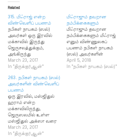
Related
315. மிஃராஜ் என்ற
மிஃராஜும் தவறான
விண்வெளிப் பயணம்
நம்பிக்கைகளும்
நபிகள் நாயகம் (ஸல்)
மிஃராஜும் தவறான
அவர்கள் ஒரு இரவில்
நம்பிக்கைகளும் மிஃராஜ்
மக்காவில் இருந்து
எனும் விண்ணுலகப்
ஜெருசலத்துக்கும்,
பயணம் நபிகள் நாயகம்
அங்கிருந்து
(ஸல்) அவர்களின்
விண்ணுலகத்திற்கும்
March 23, 2017
வாழ்வில் நடந்த மிகப்
April 5, 2018
அழைத்துச்
In "திருக்குர்ஆன்"
பெரிய அற்புதமாகும்.
In "நபிகள் நாயகம் (ஸல்)"
செல்லப்பட்டதாகவும்,
மஸ்ஜிதுல் ஹராமிலிருந்து
263. நபிகள் நாயகம் (ஸல்)
அல்லாஹ்வின்
சுற்றுப்புறத்தைப் பாக்கியம்
அவர்களின் விண்வெளிப்
ஏராளமான
மிக்கதாக நாம் ஆக்கிய
பயணம்
அத்தாட்சிகளை அவர்கள்
மஸ்ஜிதுல் அக்ஸா வரை
ஒரு இரவில், மஸ்ஜிதுல்
பார்த்து விட்டு திரும்பி
தனது சான்றுகளைக்
ஹராம் என்ற
வந்ததாகவும்
காட்டுவதற்காக ஓர்
மக்காவிலிருந்து,
ஆதாரப்பூர்வமான
இரவில் தனது அடியாரை
ஜெருஸலமில் உள்ள
ஹதீஸ்கள் உள்ளன.
அழைத்துச் சென்றவன்
மஸ்ஜிதுல் அக்ஸா வரை
இந்தப் பயணம் மிஃராஜ்
தூயவன் அவன்
நபிகள் நாயகம் (ஸல்)
March 23, 2017
என்று சொல்லப்படுகிறது.
செவியுறுபவன்
அவர்களை அழைத்துச்
In "திருக்குர்ஆன்"
தவறான
பார்ப்பவன். திருக்குர்ஆன்