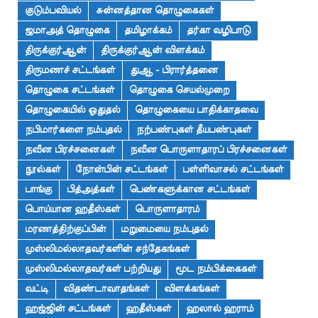
குடும்பவியல்
சுன்னத்தான தொழுகைகள்
ஜமாஅத் தொழுகை
தமிழாக்கம்
தர்கா வழிபாடு
திருக்குர்ஆன்
திருக்குர்ஆன் விளக்கம்
திருமணச் சட்டங்கள்
துஆ - பிரார்த்தனை
தொழுகை சட்டங்கள்
தொழுகை செயல்முறை
தொழுகையில் ஓதுதல்
தொழுகையை பாதிக்காதவை
நபிமார்களை நம்புதல்
நற்பண்புகள் தீயபண்புகள்
நவீன பிரச்சனைகள்
நவீன பொருளாதாரப் பிரச்சனைகள்
நூல்கள்
நோன்பின் சட்டங்கள்
பள்ளிவாசல் சட்டங்கள்
பாங்கு
பித்அத்கள்
பெண்களுக்கான சட்டங்கள்
பொய்யான ஹதீஸ்கள்
பொருளாதாரம்
மரணத்திற்குப்பின்
மறுமையை நம்புதல்
முஸ்லிமல்லாதவர்களின் சந்தேகங்கள்
முஸ்லிமல்லாதவர்கள் பற்றியது
மூட நம்பிக்கைகள்
வட்டி
விதண்டாவாதங்கள்
விளக்கங்கள்
ஹஜ்ஜின் சட்டங்கள்
ஹதீஸ்கள்
ஹலால் ஹராம்