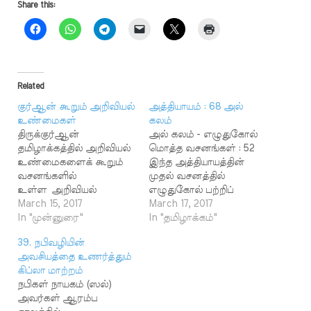
Share this:
Related
குர்ஆன் கூறும் அறிவியல்
அத்தியாயம் : 68 அல்
உண்மைகள்
கலம்
திருக்குர்ஆன்
அல் கலம் - எழுதுகோல்
தமிழாக்கத்தில் அறிவியல்
மொத்த வசனங்கள் : 52
உண்மைகளைக் கூறும்
இந்த அத்தியாயத்தின்
வசனங்களில்
முதல் வசனத்தில்
உள்ள அறிவியல்
எழுதுகோல் பற்றிப்
உண்மைகளை அறிய
March 15, 2017
பேசப்படுவதால் இந்த
March 17, 2017
கீழ்க்காணும்
In "முன்னுரை"
அத்தியாயத்திற்கு
In "தமிழாக்கம்"
தலைப்புகளில் உள்ள
எழுதுகோல் என
39. நபிவழியின்
விளக்கங்களின் மூலம்
பெயரிடப்பட்டது.
அவசியத்தை உணர்த்தும்
தெரிந்து கொள்ளலாம்
அளவற்ற அருளாளனும்,
கிப்லா மாற்றம்
102. சிறு கவலை தீர
நிகரற்ற
நபிகள் நாயகம் (ஸல்)
பெருங்கவலை
அன்புடையோனுமாகிய
அவர்கள் ஆரம்ப
119. தோல்களில் தான்
அல்லாஹ்வின்