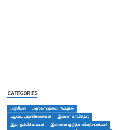
CATEGORIES
அரசியல்
அல்லாஹ்வை நம்புதல்
ஆடை அணிகலன்கள்
இணை கற்பித்தல்
இதர நம்பிக்கைகள்
இஸ்லாம் குறித்த விமர்சனங்கள்