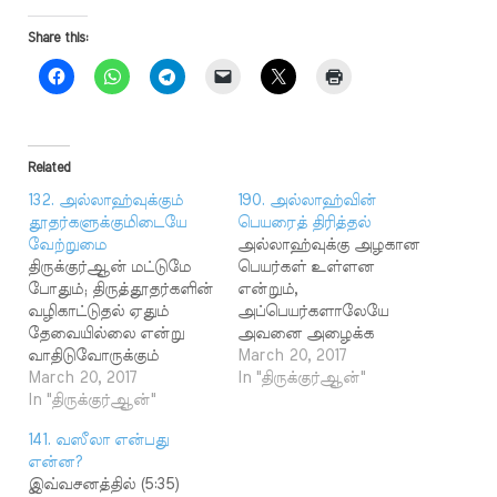
Share this:
Related
132. அல்லாஹ்வுக்கும்
190. அல்லாஹ்வின்
தூதர்களுக்குமிடையே
பெயரைத் திரித்தல்
வேற்றுமை
அல்லாஹ்வுக்கு அழகான
திருக்குர்ஆன் மட்டுமே
பெயர்கள் உள்ளன
போதும்; திருத்தூதர்களின்
என்றும்,
வழிகாட்டுதல் ஏதும்
அப்பெயர்களாலேயே
தேவையில்லை என்று
அவனை அழைக்க
வாதிடுவோருக்கும்
வேண்டும் என்றும்
March 20, 2017
இஸ்லாத்திற்கும்
March 20, 2017
இவ்வசனங்கள் (7:180,
In "திருக்குர்ஆன்"
எள்ளளவும் தொடர்பு
In "திருக்குர்ஆன்"
17:110) கூறுகின்றன.
இல்லை என்று இந்த
அல்லாஹ்வின் பெயரைத்
141. வஸீலா என்பது
வசனங்கள் (4:150, 151, 152)
திரித்துக் கூறுவதும்,
என்ன?
கூறுகின்றன.
சிதைப்பதும் கடும் குற்றம்
இவ்வசனத்தில் (5:35)
"அல்லாஹ்வுக்கும்,
எனவும், அவ்வாறு