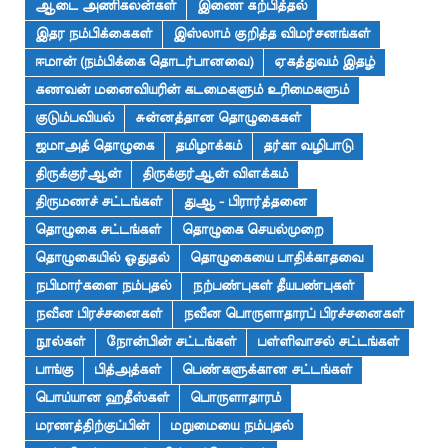
ஆடை அணிகலன்கள்
இணை கற்பித்தல்
இதர நம்பிக்கைகள்
இஸ்லாம் குறித்த விமர்சனங்கள்
ஈமான் (நம்பிக்கை தொடர்பானவை)
ஏகத்துவம் இதழ்
கணவன் மனைவியரின் கடமைகளும் உரிமைகளும்
குடும்பவியல்
சுன்னத்தான தொழுகைகள்
ஜமாஅத் தொழுகை
தமிழாக்கம்
தர்கா வழிபாடு
திருக்குர்ஆன்
திருக்குர்ஆன் விளக்கம்
திருமணச் சட்டங்கள்
துஆ - பிரார்த்தனை
தொழுகை சட்டங்கள்
தொழுகை செயல்முறை
தொழுகையில் ஓதுதல்
தொழுகையை பாதிக்காதவை
நபிமார்களை நம்புதல்
நற்பண்புகள் தீயபண்புகள்
நவீன பிரச்சனைகள்
நவீன பொருளாதாரப் பிரச்சனைகள்
நூல்கள்
நோன்பின் சட்டங்கள்
பள்ளிவாசல் சட்டங்கள்
பாங்கு
பித்அத்கள்
பெண்களுக்கான சட்டங்கள்
பொய்யான ஹதீஸ்கள்
பொருளாதாரம்
மரணத்திற்குப்பின்
மறுமையை நம்புதல்