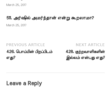
கூறுகிறது. இறைவனைத்
March 25, 2017
தொழ வேண்டும் எனவும்,
…
511. அர்ஷில் அமர்ந்தான் என்று கூறலாமா?
March 25, 2017
PREVIOUS ARTICLE
NEXT ARTICLE
426. பொய்யின் பிறப்பிடம்
428. குற்றவாளிகளின்
எது?
இல்லம் என்பது எது?
Leave a Reply