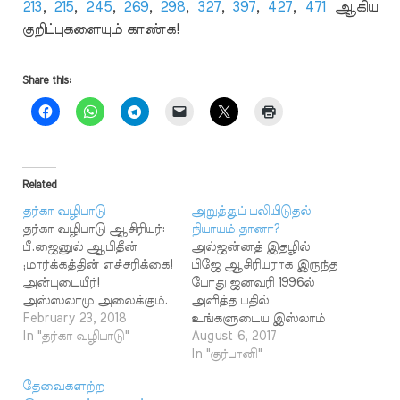
213
,
215
,
245
,
269
,
298
,
327
,
397
,
427
,
471
ஆகிய
குறிப்புகளையும் காண்க!
Share this:
Related
தர்கா வழிபாடு
அறுத்துப் பலியிடுதல்
தர்கா வழிபாடு ஆசிரியர்:
நியாயம் தானா?
பீ.ஜைனுல் ஆபிதீன்
அல்ஜன்னத் இதழில்
;மார்க்கத்தின் எச்சரிக்கை!
பிஜே ஆசிரியராக இருந்த
அன்புடையீர்!
போது ஜனவரி 1996ல்
அஸ்ஸலாமு அலைக்கும்.
அளித்த பதில்
இந்த இணைய தளத்தில்
February 23, 2018
உங்களுடைய இஸ்லாம்
உள்ளவைகளைப்
In "தர்கா வழிபாடு"
மாக்கத்தின் சட்டங்கள்
August 6, 2017
பிரச்சாரம் செய்வதற்காகப்
எல்லாம் எனக்குப் பிடித்து
In "குர்பானி"
பயன்படுத்திக்
இருக்கிறது. ஆனால்
தேவைகளற்ற
கொள்ளலாம். ஆனால்
ஆடுமாடு ஒட்டகங்களைக்