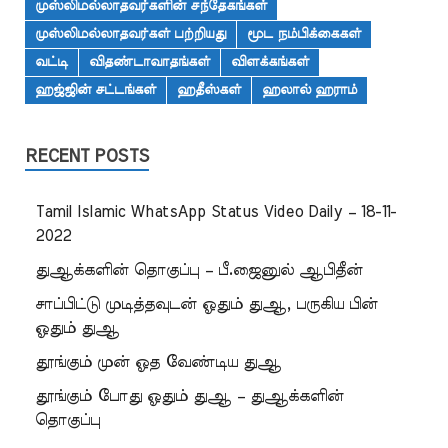
முஸ்லிமல்லாதவர்களின் சந்தேகங்கள்
முஸ்லிமல்லாதவர்கள் பற்றியது
மூட நம்பிக்கைகள்
வட்டி
விதண்டாவாதங்கள்
விளக்கங்கள்
ஹஜ்ஜின் சட்டங்கள்
ஹதீஸ்கள்
ஹலால் ஹராம்
RECENT POSTS
Tamil Islamic WhatsApp Status Video Daily – 18-11-
2022
துஆக்களின் தொகுப்பு – பீ.ஜைனுல் ஆபிதீன்
சாப்பிட்டு முடித்தவுடன் ஓதும் துஆ, பருகிய பின்
ஓதும் துஆ
தூங்கும் முன் ஓத வேண்டிய துஆ
தூங்கும் போது ஓதும் துஆ – துஆக்களின்
தொகுப்பு