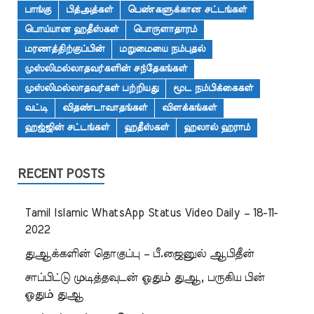
பாங்கு
பித்அத்கள்
பெண்களுக்கான சட்டங்கள்
பொய்யான ஹதீஸ்கள்
பொருளாதாரம்
மரணத்திற்குப்பின்
மறுமையை நம்புதல்
முஸ்லிமல்லாதவர்களின் சந்தேகங்கள்
முஸ்லிமல்லாதவர்கள் பற்றியது
மூட நம்பிக்கைகள்
வட்டி
விதண்டாவாதங்கள்
விளக்கங்கள்
ஹஜ்ஜின் சட்டங்கள்
ஹதீஸ்கள்
ஹலால் ஹராம்
RECENT POSTS
Tamil Islamic WhatsApp Status Video Daily – 18-11-
2022
துஆக்களின் தொகுப்பு – பீ.ஜைனுல் ஆபிதீன்
சாப்பிட்டு முடித்தவுடன் ஓதும் துஆ, பருகிய பின்
ஓதும் துஆ