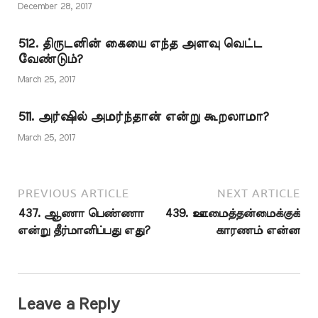
பொருளாதாரத்தைச்
December 28, 2017
சேதப்படுத்துவதையும்
தன்னுடைய பாதையில்
512. திருடனின் கையை எந்த அளவு வெட்ட
போர் செய்வதாக
வேண்டும்?
இறைவன் சிறப்பித்துக்
கூறுவதா? இது
March 25, 2017
இறைவனின் மகா
கருணைக்கு இழுக்காக
511. அர்ஷில் அமர்ந்தான் என்று கூறலாமா?
இல்லையா? என்று…
March 25, 2017
PREVIOUS ARTICLE
NEXT ARTICLE
437. ஆணா பெண்ணா
439. ஊமைத்தன்மைக்குக்
என்று தீர்மானிப்பது எது?
காரணம் என்ன
Leave a Reply