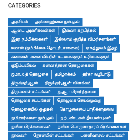
CATEGORIES
அரசியல்
அல்லாஹ்வை நம்புதல்
ஆடை அணிகலன்கள்
இணை கற்பித்தல்
இதர நம்பிக்கைகள்
இஸ்லாம் குறித்த விமர்சனங்கள்
ஈமான் (நம்பிக்கை தொடர்பானவை)
ஏகத்துவம் இதழ்
கணவன் மனைவியரின் கடமைகளும் உரிமைகளும்
குடும்பவியல்
சுன்னத்தான தொழுகைகள்
ஜமாஅத் தொழுகை
தமிழாக்கம்
தர்கா வழிபாடு
திருக்குர்ஆன்
திருக்குர்ஆன் விளக்கம்
திருமணச் சட்டங்கள்
துஆ - பிரார்த்தனை
தொழுகை சட்டங்கள்
தொழுகை செயல்முறை
தொழுகையில் ஓதுதல்
தொழுகையை பாதிக்காதவை
நபிமார்களை நம்புதல்
நற்பண்புகள் தீயபண்புகள்
நவீன பிரச்சனைகள்
நவீன பொருளாதாரப் பிரச்சனைகள்
நூல்கள்
நோன்பின் சட்டங்கள்
பள்ளிவாசல் சட்டங்கள்