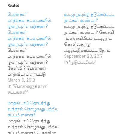
Related
பெண்கள்
உடலுறவுக்கு தடுக்கப்பட்ட
மார்க்கக் கடமைகளில்
நாட்கள் உண்டா?
குறையுள்ளவர்களா?
உடலுறவுக்கு தடுக்கப்பட்ட
பெண்கள்
நாட்கள் உண்டா? கேள்வி
மார்க்கக் கடமைகளில்
: மனைவியிடம் உடலுறவு
குறையுள்ளவர்களா?
கொள்வதற்கு
பெண்கள்
அனுமதிக்கப்பட்ட நேரம்,
மார்க்கக் கடமைகளில்
தடைசெய்யப்பட்ட நேரம்
September 20, 2017
குறையுள்ளவர்களா?
என்று மார்க்கத்தில்
In "குடும்பவியல்"
கேள்வி ? பெண்கள்
உள்ளதா? அப்படி
மாதவிடாய் ஏற்பட்டு
உள்ளதாக ஒரு நூலில்
தொழுகை, நோன்பை
March 6, 2018
படித்தேன். ஃபைசல் துபை
விடுவதால் அவர்கள்
In "பெண்களுக்கான
பதில் : குறிப்பிட்ட
மார்க்கக் கடமையில்
சட்டங்கள்"
நேரத்தில் உடலுறவு
குறைவானவர்களாக
கொள்ள வேண்டும்
மாதவிடாய் தொடர்ந்து
இருக்கின்றனர் என்று நபி
என்றோ, உடலுறவு
வந்தால் தொழுவது பற்றிய
(ஸல்) அவர்கள்
கொள்வது கூடாது
சட்டம் என்ன?
கூறியுள்ளார்கள்.
என்றோ மார்க்கம்
மாதவிடாய் தொடர்ந்து
மாதவிடாய் என்பது
கூறவில்லை.
வந்தால் தொழுவது பற்றிய
ஆதமுடைய பெண்
பிறமதங்களில் தான்
சட்டம் என்ன? ஃபாத்திமா