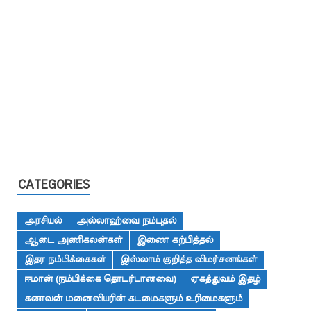
CATEGORIES
அரசியல்
அல்லாஹ்வை நம்புதல்
ஆடை அணிகலன்கள்
இணை கற்பித்தல்
இதர நம்பிக்கைகள்
இஸ்லாம் குறித்த விமர்சனங்கள்
ஈமான் (நம்பிக்கை தொடர்பானவை)
ஏகத்துவம் இதழ்
கணவன் மனைவியரின் கடமைகளும் உரிமைகளும்