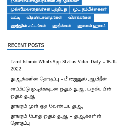
முஸ்லிமல்லாதவர்களின் சந்தேகங்கள்
முஸ்லிமல்லாதவர்கள் பற்றியது
மூட நம்பிக்கைகள்
வட்டி
விதண்டாவாதங்கள்
விளக்கங்கள்
ஹஜ்ஜின் சட்டங்கள்
ஹதீஸ்கள்
ஹலால் ஹராம்
RECENT POSTS
Tamil Islamic WhatsApp Status Video Daily – 18-11-
2022
துஆக்களின் தொகுப்பு – பீ.ஜைனுல் ஆபிதீன்
சாப்பிட்டு முடித்தவுடன் ஓதும் துஆ, பருகிய பின்
ஓதும் துஆ
தூங்கும் முன் ஓத வேண்டிய துஆ
தூங்கும் போது ஓதும் துஆ – துஆக்களின்
தொகுப்பு