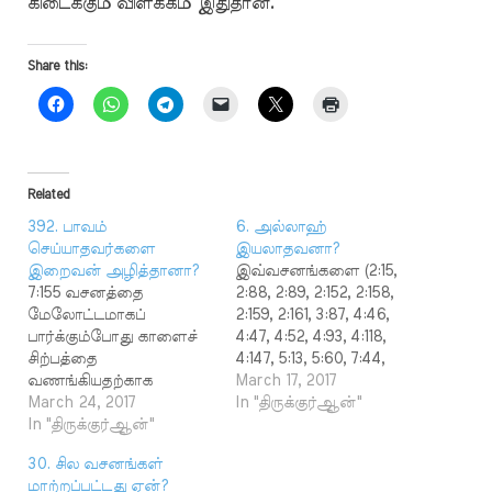
கிடைக்கும் விளக்கம் இதுதான்.
Share this:
Related
392. பாவம்
6. அல்லாஹ்
செய்யாதவர்களை
இயலாதவனா?
இறைவன் அழித்தானா?
இவ்வசனங்களை (2:15,
7:155 வசனத்தை
2:88, 2:89, 2:152, 2:158,
மேலோட்டமாகப்
2:159, 2:161, 3:87, 4:46,
பார்க்கும்போது காளைச்
4:47, 4:52, 4:93, 4:118,
சிற்பத்தை
4:147, 5:13, 5:60, 7:44,
வணங்கியதற்காக
9:68, 9:79, 11:18, 24:7,
March 17, 2017
அக்குற்றத்தைச் செய்யாத
March 24, 2017
33:57, 33:64, 38:78, 47:23,
In "திருக்குர்ஆன்"
நல்லவர்களை அழைத்து
In "திருக்குர்ஆன்"
48:6, 64:17, 76:22)
வரச் செய்து அல்லாஹ்
மேலோட்டமாகப் பார்க்கும்
30. சில வசனங்கள்
தண்டித்தான் என்ற
போது அல்லாஹ்வை
மாற்றப்பட்டது ஏன்?
கருத்தைத் தருவது போல்
பலவீனனாகக் காட்டுவது