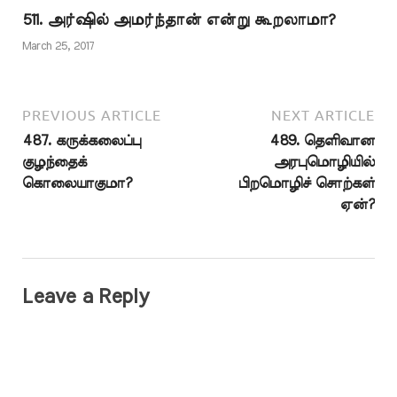
அவர்கள் விளங்கிக்
511. அர்ஷில் அமர்ந்தான் என்று கூறலாமா?
கொள்ள வேண்டும்.
வரலாறுகளிலும், வாக்குக்
March 25, 2017
கொடுப்பதிலும் முன்னர்…
PREVIOUS ARTICLE
NEXT ARTICLE
487. கருக்கலைப்பு
489. தெளிவான
குழந்தைக்
அரபுமொழியில்
கொலையாகுமா?
பிறமொழிச் சொற்கள்
ஏன்?
Leave a Reply