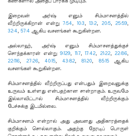
கண்களால் அதைப் பார்க்க முடியும்.
இறைவன் அர்ஷ் எனும் சிம்மாசனத்தில்
வீற்றிருக்கிறான் என்று
7:54
,
10:3
,
13:2
,
20:5
,
25:59
,
32:4
,
57:4
ஆகிய வசனங்கள் கூறுகின்றன.
அல்லாஹ், அர்ஷ் எனும் சிம்மாசனத்துக்குச்
சொந்தக்காரன் என்று
9:129
,
11:7
,
17:42
,
21:22
,
22:86
,
22:116
,
27:26
,
40:15
,
43:82
,
81:20
,
85:15
ஆகிய
வசனங்கள் கூறுகின்றன.
சிம்மாசனத்தில் வீற்றிருப்பது என்பதும் இறைவனுக்கு
உருவம் உள்ளது என்பதற்கான சான்றாகும். உருவமே
இல்லாவிட்டால் சிம்மாசனத்தில் வீற்றிருக்கும்
பேச்சுக்கு இடமில்லை.
சிம்மாசனம் என்றால் அது அவனது அதிகாரத்தைக்
குறிக்கும் சொல்லாகும். அதற்கு நேரடிப் பொருள்