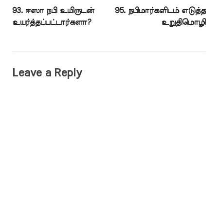
93. ஈஸா நபி உயிருடன்
95. நபிமார்களிடம் எடுத்த
உயர்த்தப்பட்டார்களா?
உறுதிமொழி
Leave a Reply