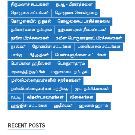
திருமணச் சட்டங்கள்
துஆ - பிரார்த்தனை
தொழுகை சட்டங்கள்
தொழுகை செயல்முறை
தொழுகையில் ஓதுதல்
தொழுகையை பாதிக்காதவை
நபிமார்களை நம்புதல்
நற்பண்புகள் தீயபண்புகள்
நவீன பிரச்சனைகள்
நவீன பொருளாதாரப் பிரச்சனைகள்
நூல்கள்
நோன்பின் சட்டங்கள்
பள்ளிவாசல் சட்டங்கள்
பாங்கு
பித்அத்கள்
பெண்களுக்கான சட்டங்கள்
பொய்யான ஹதீஸ்கள்
பொருளாதாரம்
மரணத்திற்குப்பின்
மறுமையை நம்புதல்
முஸ்லிமல்லாதவர்களின் சந்தேகங்கள்
முஸ்லிமல்லாதவர்கள் பற்றியது
மூட நம்பிக்கைகள்
வட்டி
விதண்டாவாதங்கள்
விளக்கங்கள்
ஹஜ்ஜின் சட்டங்கள்
ஹதீஸ்கள்
ஹலால் ஹராம்
RECENT POSTS