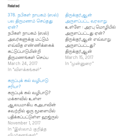
Related
378. நபிகள் நாயகம் (ஸல்)
திருக்குர்ஆன்
பல திருமணம் செய்தது
அருளப்பட்ட வரலாறு
ஏன்?
உள்ளே : அரபு மொழியில்
நபிகள் நாயகம் (ஸல்)
அருளப்பட்டது ஏன்?
அவர்களுக்கு மட்டும்
திருக்குர்ஆன் எவ்வாறு
எவ்வித எண்ணிக்கைக்
அருளப்பட்டது?
கட்டுப்பாடுமின்றி
திருக்குர்ஆன்
திருமணங்கள் செய்ய
அருளப்பட்ட காலகட்டம்
March 15, 2017
அனுமதிக்கப்பட்டுள்ளதாக
March 24, 2017
திருக்குர்ஆனை நபிகள்
In "முன்னுரை"
இவ்வசனத்தில் (33:50)
In "விளக்கங்கள்"
நாயகம் (ஸல்) அவர்கள்
கூறப்பட்டுள்ளது. இது
சுயமாகத்
கருப்புக் கல் வழிபாடு
நபிகள் நாயகம் (ஸல்)
தயாரிக்கவில்லை;
சரியா?
அவர்களுக்கு மட்டும்
இறைவன் தான்
கருப்புக் கல் வழிபாடு?
அளிக்கப்பட்ட சிறப்பு
வழங்கினான் என்றால்
மக்காவில் உள்ள
அனுமதி எனவும்
எந்த வகையில்
ஆலயமாகிய கஅபாவின்
கூறப்பட்டுள்ளது.
அவர்களுக்கு
சுவற்றில் ஒரு மூளையில்
திருக்குர்ஆன்
வழங்கினான் என்ற
பதிக்கப்பட்டுள்ள ஹஜ்ருல்
இறைவேதம் எனவும்,
கேள்விக்கான
அஸ்வத் எனும் கருப்புக்
November 1, 2017
நபிகள் நாயகம் (ஸல்)
விடையையும் அறிந்து
கல்லை முஸ்லிம்கள் ஒரு
In "இஸ்லாம் குறித்த
அவர்கள் இறைத்தூதர்
கொள்வது அவசியம்.
புறம் வழிபாட்டுக்
விமர்சனங்கள்"