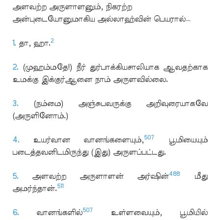
அளவற்ற அருளாளனும், நிகரற்ற
அன்புடையோனுமாகிய அல்லாஹ்வின் பெயரால்…
2
1.
தா, ஹா.
2.
(முஹம்மதே!) நீர் துர்பாக்கியசாலியாக ஆவதற்காக
உமக்கு இக்குர்ஆனை நாம் அருளவில்லை.
3.
(நம்மை) அஞ்சுபவருக்கு அறிவுரையாகவே
(அருளினோம்.)
507
4.
உயர்வான வானங்களையும்,
பூமியையும்
படைத்தவனிடமிருந்து (இது) அருளப்பட்டது.
488
5.
அளவற்ற அருளாளன் அர்ஷின்
மீது
511
அமர்ந்தான்.
507
6.
வானங்களில்
உள்ளவையும், பூமியில்