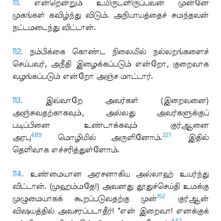
111.
என்றென்றும் உயிருடனிருப்பவன் முன்னே
முகங்கள் கவிழ்ந்து விடும். அநியாயத்தைச் சுமந்தவன்
நட்டமடைந்து விட்டான்.
112.
நம்பிக்கை கொண்ட நிலையில் நல்லறங்களைச்
செய்பவர், அநீதி இழைக்கப்படும் என்றோ, குறைவாக
வழங்கப்படும் என்றோ அஞ்ச மாட்டார்.
113.
இவ்வாறே அவர்கள் (இறைவனை)
அஞ்சுவதற்காகவும், அல்லது அவர்களுக்குப்
படிப்பினை உண்டாக்கவும் குர்ஆனை
489
227
அரபு
மொழியில் அருளினோம்.
இதில்
தெளிவாக எச்சரித்துள்ளோம்.
114.
உண்மையான அரசனாகிய அல்லாஹ் உயர்ந்து
விட்டான். (முஹம்மதே!) அவனது தூதுச்செய்தி உமக்கு
152
முழுமையாகக் கூறப்படுவதற்கு முன்
குர்ஆன்
விஷயத்தில் அவசரப்படாதீர்! "என் இறைவா! எனக்குக்
447