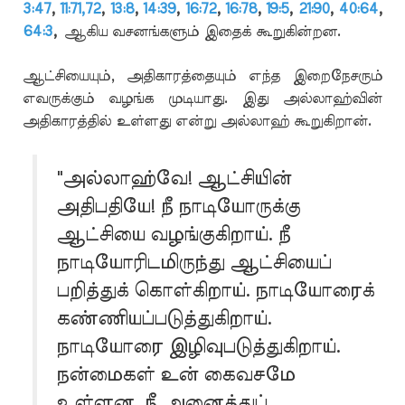
3:47
,
11:71,72
,
13:8
,
14:39
,
16:72
,
16:78
,
19:5
,
21:90
,
40:64
,
64:3
,
ஆகிய வசனங்களும் இதைக் கூறுகின்றன.
ஆட்சியையும், அதிகாரத்தையும் எந்த இறைநேசரும்
எவருக்கும் வழங்க முடியாது. இது அல்லாஹ்வின்
அதிகாரத்தில் உள்ளது என்று அல்லாஹ் கூறுகிறான்.
"அல்லாஹ்வே! ஆட்சியின்
அதிபதியே! நீ நாடியோருக்கு
ஆட்சியை வழங்குகிறாய். நீ
நாடியோரிடமிருந்து ஆட்சியைப்
பறித்துக் கொள்கிறாய். நாடியோரைக்
கண்ணியப்படுத்துகிறாய்.
நாடியோரை இழிவுபடுத்துகிறாய்.
நன்மைகள் உன் கைவசமே
உள்ளன. நீ அனைத்துப்