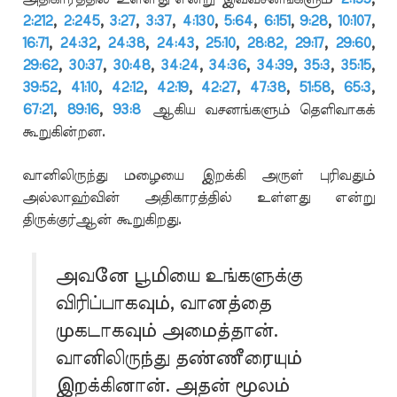
2:212
,
2:245
,
3:27
,
3:37
,
4:130
,
5:64
,
6:151
,
9:28
,
10:107
,
16:71
,
24:32
,
24:38
,
24:43
,
25:10
,
28:82,
29:17
,
29:60
,
29:62
,
30:37
,
30:48
,
34:24
,
34:36
,
34:39
,
35:3
,
35:15
,
39:52
,
41:10
,
42:12
,
42:19
,
42:27
,
47:38
,
51:58
,
65:3
,
67:21
,
89:16
,
93:8
ஆகிய வசனங்களும் தெளிவாகக்
கூறுகின்றன.
வானிலிருந்து மழையை இறக்கி அருள் புரிவதும்
அல்லாஹ்வின் அதிகாரத்தில் உள்ளது என்று
திருக்குர்ஆன் கூறுகிறது.
அவனே பூமியை உங்களுக்கு
விரிப்பாகவும், வானத்தை
முகடாகவும் அமைத்தான்.
வானிலிருந்து தண்ணீரையும்
இறக்கினான். அதன் மூலம்