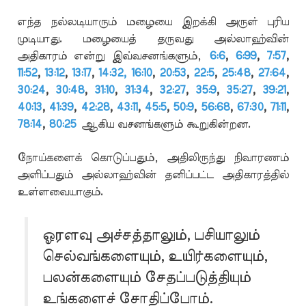
எந்த நல்லடியாரும் மழையை இறக்கி அருள் புரிய
முடியாது. மழையைத் தருவது அல்லாஹ்வின்
அதிகாரம் என்று இவ்வசனங்களும்,
6:6
,
6:99
,
7:57
,
11:52
,
13:12
,
13:17
,
14:32,
16:10
,
20:53
,
22:5
,
25:48
,
27:64
,
30:24
,
30:48
,
31:10
,
31:34
,
32:27
,
35:9
,
35:27
,
39:21
,
40:13
,
41:39
,
42:28
,
43:11
,
45:5
,
50:9
,
56:68
,
67:30
,
71:11
,
78:14
,
80:25
ஆகிய வசனங்களும் கூறுகின்றன.
நோய்களைக் கொடுப்பதும், அதிலிருந்து நிவாரணம்
அளிப்பதும் அல்லாஹ்வின் தனிப்பட்ட அதிகாரத்தில்
உள்ளவையாகும்.
ஓரளவு அச்சத்தாலும், பசியாலும்
செல்வங்களையும், உயிர்களையும்,
பலன்களையும் சேதப்படுத்தியும்
உங்களைச் சோதிப்போம்.