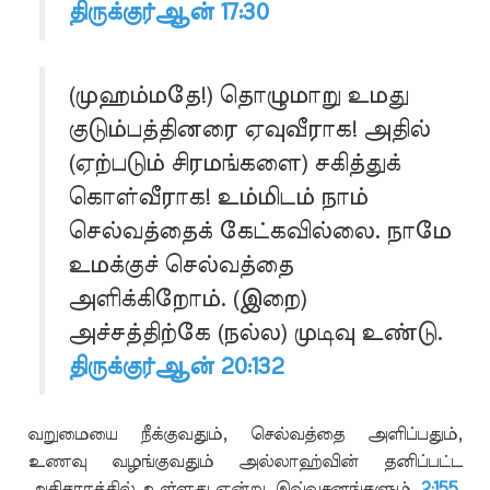
திருக்குர்ஆன் 17:30
(முஹம்மதே!) தொழுமாறு உமது
குடும்பத்தினரை ஏவுவீராக! அதில்
(ஏற்படும் சிரமங்களை) சகித்துக்
கொள்வீராக! உம்மிடம் நாம்
செல்வத்தைக் கேட்கவில்லை. நாமே
உமக்குச் செல்வத்தை
அளிக்கிறோம். (இறை)
அச்சத்திற்கே (நல்ல) முடிவு உண்டு.
திருக்குர்ஆன் 20:132
வறுமையை நீக்குவதும், செல்வத்தை அளிப்பதும்,
உணவு வழங்குவதும் அல்லாஹ்வின் தனிப்பட்ட
அதிகாரத்தில் உள்ளது என்று இவ்வசனங்களும்
2:155
,