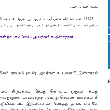
مسند أحمد بن حنبل
حدثنا عبد الله حدثني أبي ثنا هارون بن معروف قال عبد ا
16175 –
حدثني عبد الله بن الأسود القرشي عن عامر بن عبد الله بن الزبير عن أب
கள் நாயகம் (ஸல்) அவர்கள் கூறினார்கள்.
)
பிகள் நாயகம் (ஸல்) அவர்கள் கட்டளையிட்டுள்ளதால்
ியாமல் திருமணம் செய்து கொண்ட ஒருவர், தமது
 அவதூறுகள் பரவுவதற்கு அவரது செய்கை காரணமாகி
அறிவிக்காமல் இரகசியமாகச் செய்தது தான். எனவே
என்று சொல்வது குறைந்தபட்ச தகுதி தானே தவிர, வேறு