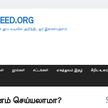
EED.ORG
 தூய வடிவில் அறிந்திட ஓர் இணையதளம்
ள்
நூல்கள்
சட்டங்கள்
ஏகத்துவம் இதழ்
சிறிய உர
ணம் செய்யலாமா?