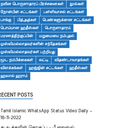
நவீன பொருளாதாரப் பிரச்சனைகள்
நூல்கள்
நோன்பின் சட்டங்கள்
பள்ளிவாசல் சட்டங்கள்
பாங்கு
பித்அத்கள்
பெண்களுக்கான சட்டங்கள்
பொய்யான ஹதீஸ்கள்
பொருளாதாரம்
மரணத்திற்குப்பின்
மறுமையை நம்புதல்
முஸ்லிமல்லாதவர்களின் சந்தேகங்கள்
முஸ்லிமல்லாதவர்கள் பற்றியது
மூட நம்பிக்கைகள்
வட்டி
விதண்டாவாதங்கள்
விளக்கங்கள்
ஹஜ்ஜின் சட்டங்கள்
ஹதீஸ்கள்
ஹலால் ஹராம்
RECENT POSTS
Tamil Islamic WhatsApp Status Video Daily –
18-11-2022
துஆக்களின் தொகுப்பு – பீ.ஜைனுல்