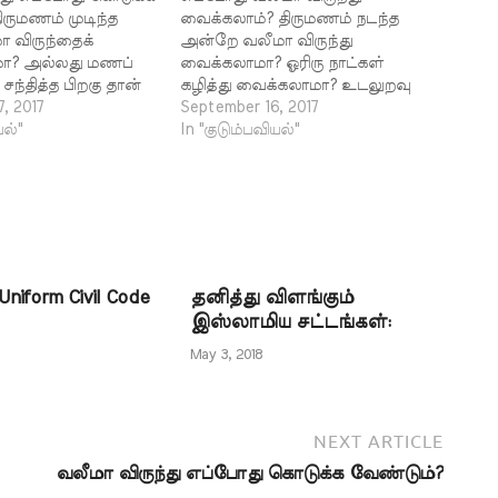
ிருமணம் முடிந்த
வைக்கலாம்? திருமணம் நடந்த
 விருந்தைக்
அன்றே வலீமா விருந்து
ா? அல்லது மணப்
வைக்கலாமா? ஓரிரு நாட்கள்
்தித்த பிறகு தான்
கழித்து வைக்கலாமா? உடலுறவு
்து கொடுக்க
, 2017
கொண்ட பின்பு தான் வலீமா
September 16, 2017
ியாஸ் இர்ஃபான்,
யல்"
விருந்து அளிக்க வேண்டுமா? பதில்
In "குடும்பவியல்"
ுமணம் முடித்த பின்
: திருமணத்துக்குப் பின்னர் அளிக்க
மா விருந்து
வேண்டிய விருந்துதான்
பிகள் நாயகம் (ஸல்)
வலீமாவாகும். திருமணம் நடந்த
ுறுத்தியுள்ளார்கள்.
அன்றே கொடுக்கலாம். ஓரிரு
ணம் முடித்து
நாட்கள் கழித்தும் கொடுக்கலாம்.
ஈடுபட்ட பின்னர் தான்
உடலுறவு நடப்பதற்கு முன்னரும்
்தளிக்க வேண்டும்
கொடுக்கலாம். இதற்கான
Uniform Civil Code
தனித்து விளங்கும்
நிபந்தனையையும்
ஆதாரங்கள் வருமாறு: حَدَّثَنَا سَعِيدُ
இஸ்லாமிய சட்டங்கள்:
بْنُ أَبِي مَرْيَمَ…
May 3, 2018
NEXT ARTICLE
வலீமா விருந்து எப்போது கொடுக்க வேண்டும்?