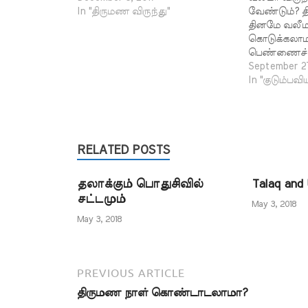
In "திருமண விருந்து"
வேண்டும்? த
தினமே வலீமா
கொடுக்கலாம
பெண்ணைச் சந
வலீமா விருந
September 27
வேண்டுமா? ர
In "குடும்பவி
சென்னை. திர
மணமகன் வலீ
கொடுப்பதை ந
அவர்கள் வலிய
RELATED POSTS
ஆனால் திரும
இல்லறத்தில் 
வலீமா விருந
தலாக்கும் பொதுசிவில்
Talaq and 
என்று எந்த 
சட்டமும்
நபிகள்…
May 3, 2018
May 3, 2018
PREVIOUS ARTICLE
திருமண நாள் கொண்டாடலாமா?