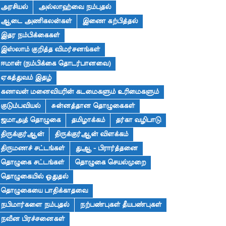
அரசியல்
அல்லாஹ்வை நம்புதல்
ஆடை அணிகலன்கள்
இணை கற்பித்தல்
இதர நம்பிக்கைகள்
இஸ்லாம் குறித்த விமர்சனங்கள்
ஈமான் (நம்பிக்கை தொடர்பானவை)
ஏகத்துவம் இதழ்
கணவன் மனைவியரின் கடமைகளும் உரிமைகளும்
குடும்பவியல்
சுன்னத்தான தொழுகைகள்
ஜமாஅத் தொழுகை
தமிழாக்கம்
தர்கா வழிபாடு
திருக்குர்ஆன்
திருக்குர்ஆன் விளக்கம்
திருமணச் சட்டங்கள்
துஆ - பிரார்த்தனை
தொழுகை சட்டங்கள்
தொழுகை செயல்முறை
தொழுகையில் ஓதுதல்
தொழுகையை பாதிக்காதவை
நபிமார்களை நம்புதல்
நற்பண்புகள் தீயபண்புகள்
நவீன பிரச்சனைகள்