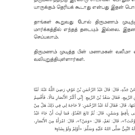
யாருக்கும் தெரியக் கூடாது என்பது இதன் ப
தாங்கள் கூறுவது போல் திருமணம் முடிந
மார்க்கத்தில் எந்தத் தடையும் இல்லை. இ
செய்யலாம்.
திருமணம் முடித்த பின் மணமகன் வலீமா வி
வலியுறுத்தியுள்ளார்கள்.
هِ، عَنْ جَدِّهِ، قَالَ: قَالَ عَبْدُ الرَّحْمَنِ بْنُ عَوْفٍ رَضِيَ اللَّهُ عَنْهُ: لَمَّا
رَّبِيعِ، فَقَالَ سَعْدُ بْنُ الرَّبِيعِ: إِنِّي أَكْثَرُ الأَنْصَارِ مَالًا، فَأَقْسِمُ
جْتَهَا، قَالَ: فَقَالَ لَهُ عَبْدُ الرَّحْمَنِ: لاَ حَاجَةَ لِي فِي ذَلِكَ هَلْ مِنْ
ى بِأَقِطٍ وَسَمْنٍ، قَالَ: ثُمَّ تَابَعَ الغُدُوَّ، فَمَا لَبِثَ أَنْ جَاءَ عَبْدُ
تَزَوَّجْتَ؟»، قَالَ: نَعَمْ، قَالَ: «وَمَنْ؟»، قَالَ: امْرَأَةً مِنَ الأَنْصَارِ
»
نَّبِيُّ صَلَّى اللهُ عَلَيْهِ وَسَلَّمَ: «أَوْلِمْ وَلَوْ بِشَاةٍ