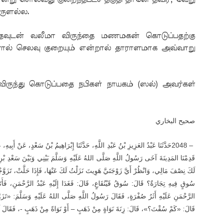
ொருளல்ல.
்தவுடன் வலீமா விருந்தை மணமகன் கொடுப்பதற்கு
தனால் செலவு குறையும் என்றால் தாராளமாக அவ்வாறு
ருந்து கொடுப்பதை நபிகள் நாயகம் (ஸல்) அவர்கள்
صحيح البخاري
حَدَّثَنَا عَبْدُ العَزِيزِ بْنُ عَبْدِ اللَّهِ، حَدَّثَنَا إِبْرَاهِيمُ بْنُ سَعْدٍ، عَنْ أَبِي
2048 –
قَدِمْنَا المَدِينَةَ آخَى رَسُولُ اللَّهِ صَلَّى اللهُ عَلَيْهِ وَسَلَّمَ بَيْنِي وَبَيْنَ سَعْدِ بْنِ ال
لَكَ نِصْفَ مَالِي، وَانْظُرْ أَيَّ زَوْجَتَيَّ هَوِيتَ نَزَلْتُ لَكَ عَنْهَا، فَإِذَا حَلَّتْ، تَزَوَّ
سُوقٍ فِيهِ تِجَارَةٌ؟ قَالَ: سُوقُ قَيْنُقَاعٍ، قَالَ: فَغَدَا إِلَيْهِ عَبْدُ الرَّحْمَنِ، فَأَتَ
الرَّحْمَنِ عَلَيْهِ أَثَرُ صُفْرَةٍ، فَقَالَ رَسُولُ اللَّهِ صَلَّى اللهُ عَلَيْهِ وَسَلَّمَ: «،
قَالَ: «كَمْ سُقْتَ؟»، قَالَ: زِنَةَ نَوَاةٍ مِنْ ذَهَبٍ – أَوْ نَوَاةً مِنْ ذَهَبٍ -، فَقَالَ لَهُ ال