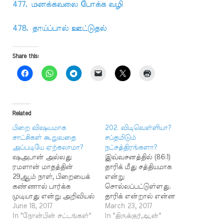
477. மனக்கவலை போக்க வழி
478. தாய்ப்பால் ஊட்டுதல்
Share this:
Related
பிறை விஷயமாக
202. விடிவெள்ளியா?
சாட்சிகள் கூறுவதை
சப்தமிடும்
அப்படியே ஏற்கலாமா?
நட்சத்திரங்களா?
ஷஅபான் அல்லது
இவ்வசனத்தில் (86:1)
ரமளான் மாதத்தின்
தாரிக் மீது சத்தியமாக
29ஆம் நாள், பிறையைக்
என்று
கண்ணால் பார்க்க
சொல்லப்பட்டுள்ளது.
முடியாது என்று அறிவியல்
தாரிக் என்றால் என்ன
உலகம் சொல்லும் ஒரு
June 18, 2017
என்று அடுத்த வசனத்தில்
March 23, 2017
நாளில் கண்ணால்
In "நோன்பின் சட்டங்கள்"
சொல்லப்பட்டுள்ளது.
In "திருக்குர்ஆன்"