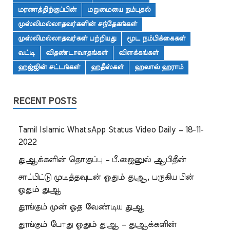
மரணத்திற்குப்பின்
மறுமையை நம்புதல்
முஸ்லிமல்லாதவர்களின் சந்தேகங்கள்
முஸ்லிமல்லாதவர்கள் பற்றியது
மூட நம்பிக்கைகள்
வட்டி
விதண்டாவாதங்கள்
விளக்கங்கள்
ஹஜ்ஜின் சட்டங்கள்
ஹதீஸ்கள்
ஹலால் ஹராம்
RECENT POSTS
Tamil Islamic WhatsApp Status Video Daily – 18-11-
2022
துஆக்களின் தொகுப்பு – பீ.ஜைனுல் ஆபிதீன்
சாப்பிட்டு முடித்தவுடன் ஓதும் துஆ, பருகிய பின்
ஓதும் துஆ
தூங்கும் முன் ஓத வேண்டிய துஆ
தூங்கும் போது ஓதும் துஆ – துஆக்களின்