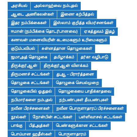
அரசியல்
அல்லாஹ்வை நம்புதல்
ஆடை அணிகலன்கள்
இணை கற்பித்தல்
இதர நம்பிக்கைகள்
இஸ்லாம் குறித்த விமர்சனங்கள்
ஈமான் (நம்பிக்கை தொடர்பானவை)
ஏகத்துவம் இதழ்
கணவன் மனைவியரின் கடமைகளும் உரிமைகளும்
குடும்பவியல்
சுன்னத்தான தொழுகைகள்
ஜமாஅத் தொழுகை
தமிழாக்கம்
தர்கா வழிபாடு
திருக்குர்ஆன்
திருக்குர்ஆன் விளக்கம்
திருமணச் சட்டங்கள்
துஆ - பிரார்த்தனை
தொழுகை சட்டங்கள்
தொழுகை செயல்முறை
தொழுகையில் ஓதுதல்
தொழுகையை பாதிக்காதவை
நபிமார்களை நம்புதல்
நற்பண்புகள் தீயபண்புகள்
நவீன பிரச்சனைகள்
நவீன பொருளாதாரப் பிரச்சனைகள்
நூல்கள்
நோன்பின் சட்டங்கள்
பள்ளிவாசல் சட்டங்கள்
பாங்கு
பித்அத்கள்
பெண்களுக்கான சட்டங்கள்
பொய்யான ஹதீஸ்கள்
பொருளாதாரம்