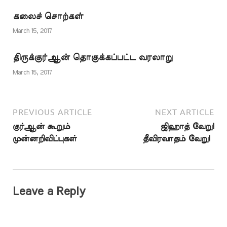
தனியார்
தொலைக்காட்சியிலும்
கலைச் சொற்கள்
சஹர் நேரத்தில்
ஒளிபரப்புச்
March 15, 2017
செய்யப்பட்டது. அந்த…
திருக்குர்ஆன் தொகுக்கப்பட்ட வரலாறு
March 15, 2017
PREVIOUS ARTICLE
NEXT ARTICLE
குர்ஆன் கூறும்
ஜிஹாத் வேறு!
முன்னறிவிப்புகள்
தீவிரவாதம் வேறு!
Leave a Reply