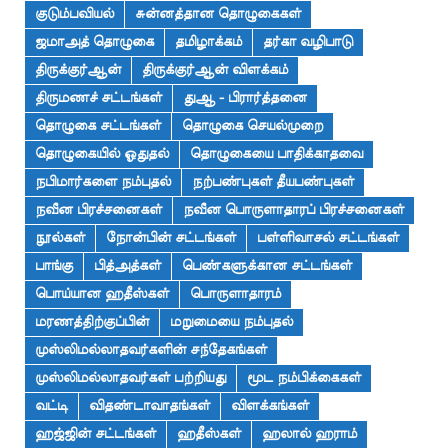
குடும்பவியல்
சுன்னத்தான தொழுகைகள்
ஜமாஅத் தொழுகை
தமிழாக்கம்
தர்கா வழிபாடு
திருக்குர்ஆன்
திருக்குர்ஆன் விளக்கம்
திருமணச் சட்டங்கள்
துஆ - பிரார்த்தனை
தொழுகை சட்டங்கள்
தொழுகை செயல்முறை
தொழுகையில் ஓதுதல்
தொழுகையை பாதிக்காதவை
நபிமார்களை நம்புதல்
நற்பண்புகள் தீயபண்புகள்
நவீன பிரச்சனைகள்
நவீன பொருளாதாரப் பிரச்சனைகள்
நூல்கள்
நோன்பின் சட்டங்கள்
பள்ளிவாசல் சட்டங்கள்
பாங்கு
பித்அத்கள்
பெண்களுக்கான சட்டங்கள்
பொய்யான ஹதீஸ்கள்
பொருளாதாரம்
மரணத்திற்குப்பின்
மறுமையை நம்புதல்
முஸ்லிமல்லாதவர்களின் சந்தேகங்கள்
முஸ்லிமல்லாதவர்கள் பற்றியது
மூட நம்பிக்கைகள்
வட்டி
விதண்டாவாதங்கள்
விளக்கங்கள்
ஹஜ்ஜின் சட்டங்கள்
ஹதீஸ்கள்
ஹலால் ஹராம்