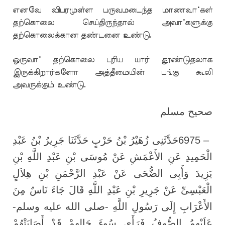
எனவே விபரமுள்ள பருவமடைந்த மாணவா்கள்
தற்கொலை செய்திருந்தால் அவா்களுக்கு
தற்கொலைக்கான தண்டனை உண்டு.
ஒருவா் தற்கொலை புரிய யார் தூண்டுதலாக
இருக்கிறார்களோ அத்தீமையின் பங்கு கூலி
அவருக்கும் உண்டு.
صحيح مسلم
حَدَّثَنِى زُهَيْرُ بْنُ حَرْبٍ حَدَّثَنَا جَرِيرُ بْنُ عَبْدِ
6975 –
الْحَمِيدِ عَنِ الأَعْمَشِ عَنْ مُوسَى بْنِ عَبْدِ اللَّهِ بْنِ
يَزِيدَ وَأَبِى الضُّحَى عَنْ عَبْدِ الرَّحْمَنِ بْنِ هِلاَلٍ
الْعَبْسِىِّ عَنْ جَرِيرِ بْنِ عَبْدِ اللَّهِ قَالَ جَاءَ نَاسٌ مِنَ
الأَعْرَابِ إِلَى رَسُولِ اللَّهِ -صلى الله عليه وسلم-
عَلَيْهِمُ الصُّوفُ فَرَأَى سُوءَ حَالِهِمْ قَدْ أَصَابَتْهُمْ