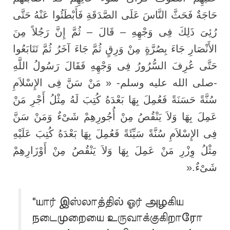
حَاجَةٌ فَحَثَّ النَّاسَ عَلَى الصَّدَقَةِ فَأَبْطَئُوا عَنْهُ حَتَّى
رُئِىَ ذَلِكَ فِى وَجْهِهِ – قَالَ – ثُمَّ إِنَّ رَجُلاً مِنَ
الأَنْصَارِ جَاءَ بِصُرَّةٍ مِنْ وَرِقٍ ثُمَّ جَاءَ آخَرُ ثُمَّ تَتَابَعُوا
حَتَّى عُرِفَ السُّرُورُ فِى وَجْهِهِ فَقَالَ رَسُولُ اللَّهِ
-صلى الله عليه وسلم- « مَنْ سَنَّ فِى الإِسْلاَمِ
سُنَّةً حَسَنَةً فَعُمِلَ بِهَا بَعْدَهُ كُتِبَ لَهُ مِثْلُ أَجْرِ مَنْ
عَمِلَ بِهَا وَلاَ يَنْقُصُ مِنْ أُجُورِهِمْ شَىْءٌ وَمَنْ سَنَّ
فِى الإِسْلاَمِ سُنَّةً سَيِّئَةً فَعُمِلَ بِهَا بَعْدَهُ كُتِبَ عَلَيْهِ
مِثْلُ وِزْرِ مَنْ عَمِلَ بِهَا وَلاَ يَنْقُصُ مِنْ أَوْزَارِهِمْ
».
شَىْءٌ
"யார் இஸ்லாத்தில் ஓர் அழகிய
நடைமுறையை உருவாக்குகிறாரோ