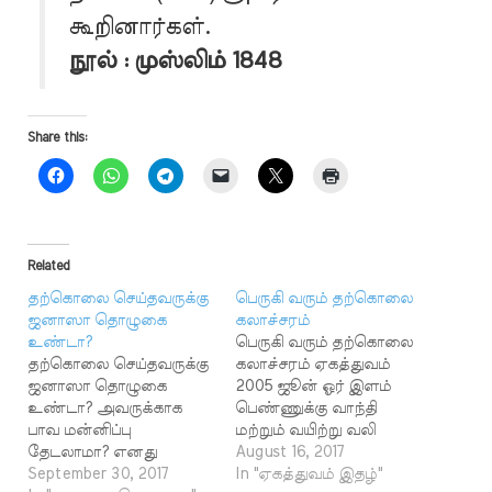
கூறினார்கள்.
நூல் : முஸ்லிம் 1848
Share this:
Related
தற்கொலை செய்தவருக்கு
பெருகி வரும் தற்கொலை
ஜனாஸா தொழுகை
கலாச்சரம்
உண்டா?
பெருகி வரும் தற்கொலை
தற்கொலை செய்தவருக்கு
கலாச்சரம் ஏகத்துவம்
ஜனாஸா தொழுகை
2005 ஜூன் ஓர் இளம்
உண்டா? அவருக்காக
பெண்ணுக்கு வாந்தி
பாவ மன்னிப்பு
மற்றும் வயிற்று வலி
தேடலாமா? எனது
ஏற்படுகின்றது. ஏன்
August 16, 2017
தகப்பனார் தற்கொலை
September 30, 2017
என்று பார்க்கும் போது
In "ஏகத்துவம் இதழ்"