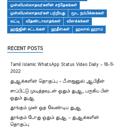
முஸ்லிமல்லாதவர்களின் சந்தேகங்கள்
முஸ்லிமல்லாதவர்கள் பற்றியது
மூட நம்பிக்கைகள்
வட்டி
விதண்டாவாதங்கள்
விளக்கங்கள்
ஹஜ்ஜின் சட்டங்கள்
ஹதீஸ்கள்
ஹலால் ஹராம்
RECENT POSTS
Tamil Islamic WhatsApp Status Video Daily – 18-11-
2022
துஆக்களின் தொகுப்பு – பீ.ஜைனுல் ஆபிதீன்
சாப்பிட்டு முடித்தவுடன் ஓதும் துஆ, பருகிய பின்
ஓதும் துஆ
தூங்கும் முன் ஓத வேண்டிய துஆ
தூங்கும் போது ஓதும் துஆ – துஆக்களின்
தொகுப்பு