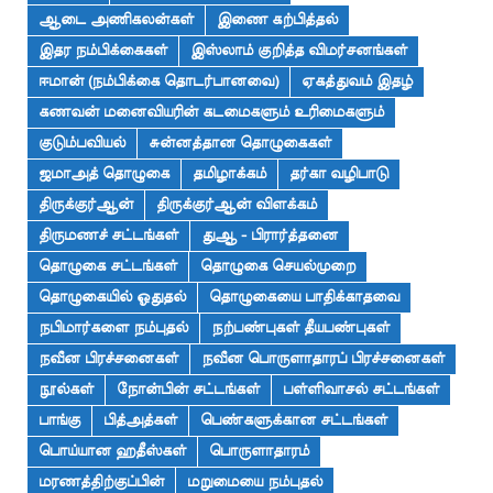
ஆடை அணிகலன்கள்
இணை கற்பித்தல்
இதர நம்பிக்கைகள்
இஸ்லாம் குறித்த விமர்சனங்கள்
ஈமான் (நம்பிக்கை தொடர்பானவை)
ஏகத்துவம் இதழ்
கணவன் மனைவியரின் கடமைகளும் உரிமைகளும்
குடும்பவியல்
சுன்னத்தான தொழுகைகள்
ஜமாஅத் தொழுகை
தமிழாக்கம்
தர்கா வழிபாடு
திருக்குர்ஆன்
திருக்குர்ஆன் விளக்கம்
திருமணச் சட்டங்கள்
துஆ - பிரார்த்தனை
தொழுகை சட்டங்கள்
தொழுகை செயல்முறை
தொழுகையில் ஓதுதல்
தொழுகையை பாதிக்காதவை
நபிமார்களை நம்புதல்
நற்பண்புகள் தீயபண்புகள்
நவீன பிரச்சனைகள்
நவீன பொருளாதாரப் பிரச்சனைகள்
நூல்கள்
நோன்பின் சட்டங்கள்
பள்ளிவாசல் சட்டங்கள்
பாங்கு
பித்அத்கள்
பெண்களுக்கான சட்டங்கள்
பொய்யான ஹதீஸ்கள்
பொருளாதாரம்
மரணத்திற்குப்பின்
மறுமையை நம்புதல்