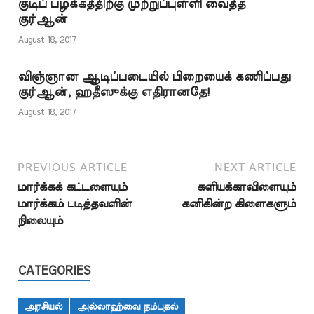
குடிப் பழக்கத்திற்கு முற்றுப்புள்ளி வைத்த
பலமுறை
குர்ஆன்
தெளிவுபடுத்தியுள்ளோம்.
பார்க்க : இசை ஹராமா
August 18, 2017
இசை கேட்பது கூடும்
என்று…
விஞ்ஞான ஆடிப்படையில் பிறையைக் கணிப்பது
குர்ஆன், ஹதீஸுக்கு எதிரானதே!
August 18, 2017
PREVIOUS ARTICLE
NEXT ARTICLE
மார்க்கக் கட்டளையும்
களியக்காவிளையும்
மார்க்கம் படித்தவளின்
கனிகின்ற கிளைகளும்
நிலையும்
CATEGORIES
அரசியல்
அல்லாஹ்வை நம்புதல்