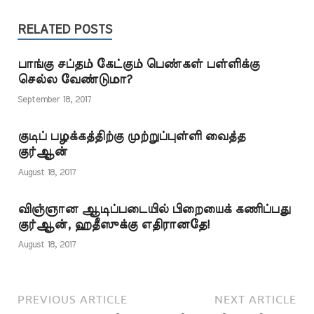
உள்ளவைகளைப்
கோஷங்கள் எழுப்புவர்.
கிறித்தவர்களும் பாட்டுப்
பிரச்சாரம் செய்வதற்காகப்
அருகில் உள்ள…
பாடி கடவுளை வழிபடுவர்.
பயன்படுத்திக்
RELATED POSTS
பாட்டுப் பாடி வழிபடல்,
கொள்ளலாம். ஆனால்
வணங்குதல்…
சில சகோதரர்கள் நமது
பாங்கு சப்தம் கேட்கும் பெண்கள் பள்ளிக்கு
ஆக்கங்களை அப்படியே
செல்ல வேண்டுமா?
பயன்படுத்தி தமது
ஆக்கம் போல்
September 18, 2017
காட்டுகின்றனர்.
இன்னாருடைய
குடிப் பழக்கத்திற்கு முற்றுப்புள்ளி வைத்த
கட்டுரையில் இருந்து,
குர்ஆன்
அல்லது புத்தகத்தில்
இருந்து இது
August 18, 2017
எடுக்கப்பபட்டது…
விஞ்ஞான ஆடிப்படையில் பிறையைக் கணிப்பது
குர்ஆன், ஹதீஸுக்கு எதிரானதே!
August 18, 2017
PREVIOUS ARTICLE
NEXT ARTICLE