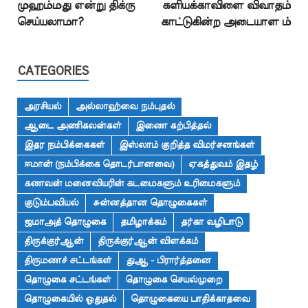
முஹம்மது என்று திக்ரு
களியக்காவிளை விவாதம்
செய்யலாமா?
காட்டுகின்ற அடையாள ம்
CATEGORIES
அரசியல்
அல்லாஹ்வை நம்புதல்
ஆடை அணிகலன்கள்
இணை கற்பித்தல்
இதர நம்பிக்கைகள்
இஸ்லாம் குறித்த விமர்சனங்கள்
ஈமான் (நம்பிக்கை தொடர்பானவை)
ஏகத்துவம் இதழ்
கணவன் மனைவியரின் கடமைகளும் உரிமைகளும்
குடும்பவியல்
சுன்னத்தான தொழுகைகள்
ஜமாஅத் தொழுகை
தமிழாக்கம்
தர்கா வழிபாடு
திருக்குர்ஆன்
திருக்குர்ஆன் விளக்கம்
திருமணச் சட்டங்கள்
துஆ - பிரார்த்தனை
தொழுகை சட்டங்கள்
தொழுகை செயல்முறை
தொழுகையில் ஓதுதல்
தொழுகையை பாதிக்காதவை