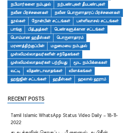
நபிமார்களை நம்புதல்
நற்பண்புகள் தீயபண்புகள்
நவீன பிரச்சனைகள்
நவீன பொருளாதாரப் பிரச்சனைகள்
நூல்கள்
நோன்பின் சட்டங்கள்
பள்ளிவாசல் சட்டங்கள்
பாங்கு
பித்அத்கள்
பெண்களுக்கான சட்டங்கள்
பொய்யான ஹதீஸ்கள்
பொருளாதாரம்
மரணத்திற்குப்பின்
மறுமையை நம்புதல்
முஸ்லிமல்லாதவர்களின் சந்தேகங்கள்
முஸ்லிமல்லாதவர்கள் பற்றியது
மூட நம்பிக்கைகள்
வட்டி
விதண்டாவாதங்கள்
விளக்கங்கள்
ஹஜ்ஜின் சட்டங்கள்
ஹதீஸ்கள்
ஹலால் ஹராம்
RECENT POSTS
Tamil Islamic WhatsApp Status Video Daily – 18-11-
2022
துஆக்களின் தொகுப்பு – பீ.ஜைனுல் ஆபிதீன்