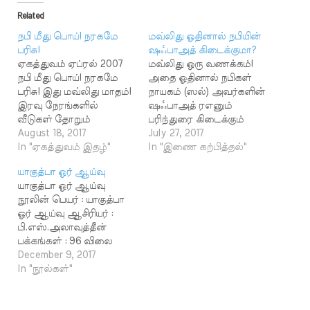
Related
நபி மீது பொய்! நரகமே
மவ்லிது ஓதினால் நபியின்
பரிசு!
ஷஃபாஅத் கிடைக்குமா?
ஏகத்துவம் ஏப்ரல் 2007
மவ்லிது ஒரு வணக்கம்!
நபி மீது பொய்! நரகமே
அதை ஓதினால் நபிகள்
பரிசு! இது மவ்லிது மாதம்!
நாயகம் (ஸல்) அவர்களின்
இரவு நேரங்களில்
ஷஃபாஅத் ரஎனும்
வீடுகள் தோறும்
பரிந்துரை கிடைக்கும்
மவ்லிதுக் கச்சேரிகள்!
August 18, 2017
என்ற நம்பிக்கையில்
July 27, 2017
சந்தன வாடை;
In "ஏகத்துவம் இதழ்"
மார்க்கத்தை அறியாத
In "இணை கற்பித்தல்"
சாம்பிராணி வாசம்; நெய்ச்
மக்கள் மவ்லிது
யாகுத்பா ஓர் ஆய்வு
சோறு, கறிச் சாப்பாடு!
ஓதுகின்றனர். மவ்லிது
யாகுத்பா ஓர் ஆய்வு
பள்ளிவாசல்களிலும்,
என்பது ஓர் இபாதத்
நூலின் பெயர் : யாகுத்பா
பஜார் திடல்களிலும்
கிடையாது. பித்அத்
ஓர் ஆய்வு ஆசிரியர் :
பன்னிரெண்டு நாட்கள்
ஆகும். பாடல்களைப் பாடி
பி.எஸ்.அலாவுத்தீன்
தொடர் பயான்கள்! மீலாது
வழிபடுதல் பாடல்களைப்
பக்கங்கள் : 96 விலை
மேடைகள்; ஊர்வலங்கள்.
பாடி அதன் மூலம்
ரூபாய் 20.00 மார்க்கத்தின்
December 9, 2017
ஊர்வலத்தில் செல்வோர்
கடவுளை எழுப்பி
எச்சரிக்கை! அன்புடையீர்!
In "நூல்கள்"
"ட்விங்கிள் ட்விங்கிள்
வழிபடுவதென்பது இந்து
அஸ்ஸலாமு அலைக்கும்.
லிட்டில் ஸ்டார்; அல்லாஹ்
மத நம்பிக்கையாகும்.
இந்த இணைய தளத்தில்
இஸ் சூப்பர் ஸ்டார்' என்று
அதுபோல்