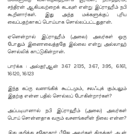
சந்திரன் ஆகியவற்றைக் கடவுள் என்று இப்ராஹீம் நபி
கூறினார்கள். இது அந்த மக்களுக்குப் புரிய
வைப்பதற்காகப் பொய்யாக சொல்லப்பட்டதுதான்.
ஏனென்றால் இப்ராஹீம் (அலை) அவர்கள் ஒரு
போதும் இணைவைத்ததே இல்லை என்று அல்லாஹ்
சொல்லிக் காட்டுகின்றான்.
பார்க்க : அல்குர்ஆன் 3:67 2:135, 3:67, 3:95, 6:161,
16:120, 16:123
இந்த கப்ரு வணங்கிக் கூட்டமும், சலஃபுக் கும்பலும்
இதற்கு என்ன பதில் சொல்லப் போகின்றார்கள்?
அப்படியானால் நபி இப்ராஹீம் (அலை) அவர்கள்
பொய் சொன்னதாக வரும் வசனங்களின் நிலை என்ன?
இது குறித்து சகோதரர் பீஜே அவர்கள் திருக்குர் ஆன்