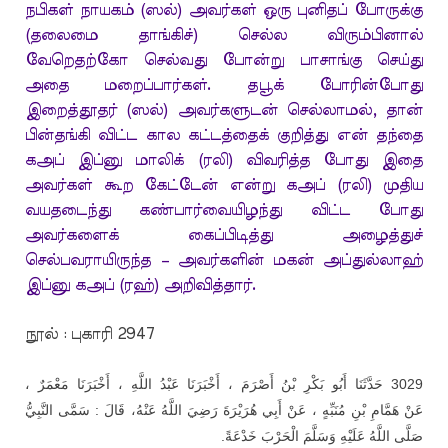
நபிகள் நாயகம் (ஸல்) அவர்கள் ஒரு புனிதப் போருக்கு
(தலைமை தாங்கிச்) செல்ல விரும்பினால்
வேறெதற்கோ செல்வது போன்று பாசாங்கு செய்து
அதை மறைப்பார்கள். தபூக் போரின்போது
இறைத்தூதர் (ஸல்) அவர்களுடன் செல்லாமல், தான்
பின்தங்கி விட்ட கால கட்டத்தைக் குறித்து என் தந்தை
கஅப் இப்னு மாலிக் (ரலி) விவரித்த போது இதை
அவர்கள் கூற கேட்டேன் என்று கஅப் (ரலி) முதிய
வயதடைந்து கண்பார்வையிழந்து விட்ட போது
அவர்களைக் கைப்பிடித்து அழைத்துச்
செல்பவராயிருந்த – அவர்களின் மகன் அப்துல்லாஹ்
இப்னு கஅப் (ரஹ்) அறிவித்தார்.
நூல் : புகாரி 2947
،
مَعْمَرٌ
أَخْبَرَنَا
،
اللَّهِ
عَبْدُ
أَخْبَرَنَا
،
أَصْرَمَ
بْنُ
بَكْرِ
أَبُو
حَدَّثَنَا
3029
النَّبِيُّ
سَمَّى
:
قَالَ
عَنْهُ،
اللَّهُ
رَضِيَ
هُرَيْرَةَ
أَبِي
عَنْ
،
مُنَبِّهٍ
بْنِ
هَمَّامِ
عَنْ
.
خَدْعَةً
الْحَرْبَ
وَسَلَّمَ
عَلَيْهِ
اللَّهُ
صَلَّى