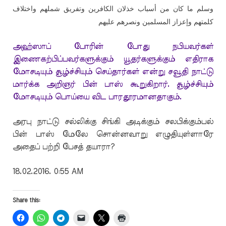
وسلم ما كان من أسباب خذلان الكافرين وتفريق شملهم واختلاف
كلمتهم وإعزاز المسلمين ونصرهم عليهم
அஹ்ஸாப் போரின் போது நபியவர்கள்
இணைகற்பிப்பவர்களுக்கும் யூதர்களுக்கும் எதிராக
மோசடியும் சூழ்ச்சியும் செய்தார்கள் என்று சவூதி நாட்டு
மார்க்க அறிஞர் பின் பாஸ் கூறுகிறார். சூழ்ச்சியும்
மோசடியும் பொய்யை விட பாரதூரமானதாகும்.
அரபு நாட்டு சல்லிக்கு சிங்கி அடிக்கும் சலபிக்கும்பல்
பின் பாஸ் மேலே சொன்னவாறு எழுதியுள்ளாரே
அதைப் பற்றி பேசத் தயாரா?
18.02.2016. 0:55 AM
Share this: