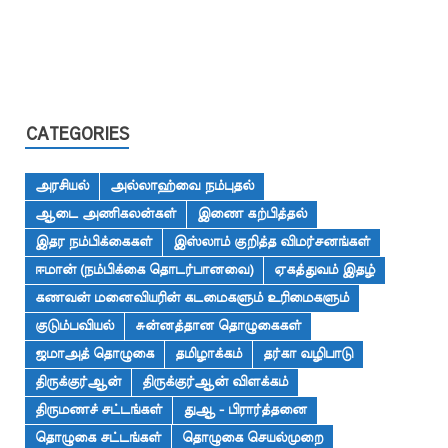
CATEGORIES
அரசியல்
அல்லாஹ்வை நம்புதல்
ஆடை அணிகலன்கள்
இணை கற்பித்தல்
இதர நம்பிக்கைகள்
இஸ்லாம் குறித்த விமர்சனங்கள்
ஈமான் (நம்பிக்கை தொடர்பானவை)
ஏகத்துவம் இதழ்
கணவன் மனைவியரின் கடமைகளும் உரிமைகளும்
குடும்பவியல்
சுன்னத்தான தொழுகைகள்
ஜமாஅத் தொழுகை
தமிழாக்கம்
தர்கா வழிபாடு
திருக்குர்ஆன்
திருக்குர்ஆன் விளக்கம்
திருமணச் சட்டங்கள்
துஆ - பிரார்த்தனை
தொழுகை சட்டங்கள்
தொழுகை செயல்முறை