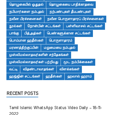
தொழுகையில் ஓதுதல்
தொழுகையை பாதிக்காதவை
நபிமார்களை நம்புதல்
நற்பண்புகள் தீயபண்புகள்
நவீன பிரச்சனைகள்
நவீன பொருளாதாரப் பிரச்சனைகள்
நூல்கள்
நோன்பின் சட்டங்கள்
பள்ளிவாசல் சட்டங்கள்
பாங்கு
பித்அத்கள்
பெண்களுக்கான சட்டங்கள்
பொய்யான ஹதீஸ்கள்
பொருளாதாரம்
மரணத்திற்குப்பின்
மறுமையை நம்புதல்
முஸ்லிமல்லாதவர்களின் சந்தேகங்கள்
முஸ்லிமல்லாதவர்கள் பற்றியது
மூட நம்பிக்கைகள்
வட்டி
விதண்டாவாதங்கள்
விளக்கங்கள்
ஹஜ்ஜின் சட்டங்கள்
ஹதீஸ்கள்
ஹலால் ஹராம்
RECENT POSTS
Tamil Islamic WhatsApp Status Video Daily – 18-11-
2022