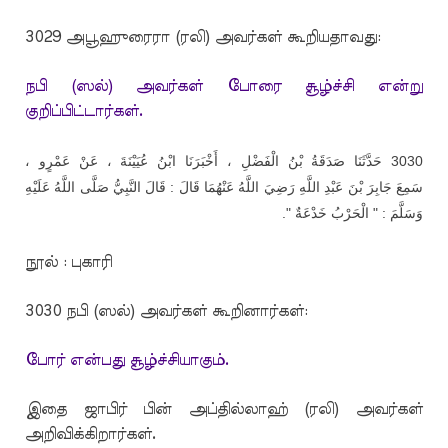
3029 அபூஹுரைரா (ரலி) அவர்கள் கூறியதாவது:
நபி (ஸல்) அவர்கள் போரை சூழ்ச்சி என்று
குறிப்பிட்டார்கள்.
،
عَمْرٍو
عَنْ
،
عُيَيْنَةَ
ابْنُ
أَخْبَرَنَا
،
الْفَضْلِ
بْنُ
صَدَقَةُ
حَدَّثَنَا
3030
عَلَيْهِ
اللَّهُ
صَلَّى
النَّبِيُّ
قَالَ
:
قَالَ
عَنْهُمَا
اللَّهُ
رَضِيَ
اللَّهِ
عَبْدِ
بْنَ
جَابِرَ
سَمِعَ
".
خَدْعَةٌ
الْحَرْبُ
: "
وَسَلَّمَ
நூல் : புகாரி
3030 நபி (ஸல்) அவர்கள் கூறினார்கள்:
போர் என்பது சூழ்ச்சியாகும்.
இதை ஜாபிர் பின் அப்தில்லாஹ் (ரலி) அவர்கள்
அறிவிக்கிறார்கள்.