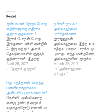
Related
துன்பங்கள் நேரும் போது
நபிகள் நாயகம்
எதிரிகளுக்கு எதிராக
அல்லாஹ்வைப்
குனூத் ஓதலாமா ?
பார்த்தார்களா
இராக் போரின் போது
நூர்ஜஹான்
இங்குள்ள பள்ளி ஒன்றில்
அல்லாஹ்வை இந்த உல
ஃபஜ்ரு மற்றும் அஸர்
கத்தில் யாரும் பார்க்க மு
தொழுகைகளில் குனூத்
டியாது. எந்த மனிதனோ,
ஓதினார்கள். இதற்கு
அல்லாஹ்வின் தூதர்க
ஆதாரம் உள்ளதா?
April 28, 2017
ளோ அல்லாஹ்வைப் பா
March 28, 2017
நபிகள் நாயகம் (ஸல்)
In "குனூத் ஓதுதல்"
ர்த்ததில்லை; பார்க்கவும்
In "அல்லாஹ்வை
அவர்கள் இவ்வாறு
முடியாதுஎன்பதைத் திட்ட
நம்புதல்"
குனூத் ஓதியபோது அதை
வட்டமாகத் திருக்குர்ஆன்
பிற மதத்தினரிடமிருந்து
அல்லாஹ் தடை செய்து
கூறுகிறது. மறுமையில்
பள்ளிவாசலுக்காக
விட்டதாக ஹதீஸ்
தான் இறைவனைக்காணு
அன்பளிப்பு வாங்கலாமா?
உள்ளதே! விளக்கவும்.
ம் பாக்கியம் நல்லோருக்கு
கேள்வி : முஸ்லிமலாத
இஸ்மாயீல் ஷெரீப்,
மட்டும் கிட்டும். صحيح
எனது நண்பர் ஒருவர்
البخاري 3234 - حَدَّثَنَا مُحَمَّدُ
சென்னை. صحيح البخاري
வருத்தத்தோடு என்னிடம்
بْنُ عَبْدِ اللَّهِ بْنِ إِسْمَاعِيلَ،
1002 - حَدَّثَنَا مُسَدَّدٌ، قَالَ: