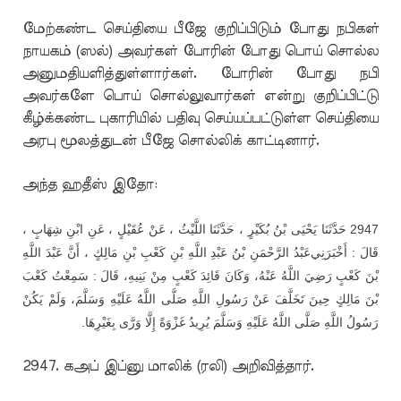
மேற்கண்ட செய்தியை பீஜே குறிப்பிடும் போது நபிகள்
நாயகம் (ஸல்) அவர்கள் போரின் போது பொய் சொல்ல
அனுமதியளித்துள்ளார்கள். போரின் போது நபி
அவர்களே பொய் சொல்லுவார்கள் என்று குறிப்பிட்டு
கீழ்க்கண்ட புகாரியில் பதிவு செய்யப்பட்டுள்ள செய்தியை
அரபு மூலத்துடன் பீஜே சொல்லிக் காட்டினார்.
அந்த ஹதீஸ் இதோ:
،
شِهَابٍ
ابْنِ
عَنِ
،
عُقَيْلٍ
عَنْ
،
اللَّيْثُ
حَدَّثَنَا
،
بُكَيْرٍ
بْنُ
يَحْيَى
حَدَّثَنَا
2947
اللَّهِ
عَبْدَ
أَنَّ
،
مَالِكٍ
بْنِ
كَعْبِ
بْنِ
اللَّهِ
عَبْدِ
بْنُ
الرَّحْمَنِ
عَبْدُ
أَخْبَرَنِي
:
قَالَ
كَعْبَ
سَمِعْتُ
:
قَالَ
بَنِيهِ،
مِنْ
كَعْبٍ
قَائِدَ
وَكَانَ
عَنْهُ،
اللَّهُ
رَضِيَ
كَعْبٍ
بْنَ
بْنَ
مَالِكٍ
حِينَ
تَخَلَّفَ
عَنْ
رَسُولِ
اللَّهِ
صَلَّى
اللَّهُ
عَلَيْهِ
وَسَلَّمَ،
وَلَمْ
يَكُنْ
.
بِغَيْرِهَا
وَرَّى
إِلَّا
غَزْوَةً
يُرِيدُ
وَسَلَّمَ
عَلَيْهِ
اللَّهُ
صَلَّى
اللَّهِ
رَسُولُ
2947. கஅப் இப்னு மாலிக் (ரலி) அறிவித்தார்.