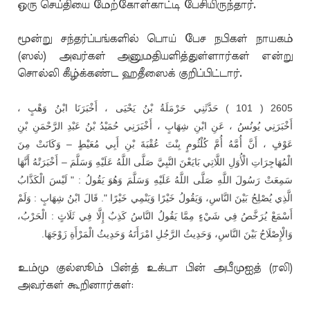
ஒரு செய்தியை மேற்கோள்காட்டி பேசியிருந்தார்.
மூன்று சந்தர்ப்பங்களில் பொய் பேச நபிகள் நாயகம்
(ஸல்) அவர்கள் அனுமதியளித்துள்ளார்கள் என்று
சொல்லி கீழ்க்கண்ட ஹதீஸைக் குறிப்பிட்டார்.
،
وَهْبٍ
ابْنُ
أَخْبَرَنَا
،
يَحْيَى
بْنُ
حَرْمَلَةُ
حَدَّثَنِي
2605 ( 101 )
بْنِ
الرَّحْمَنِ
عَبْدِ
بْنُ
حُمَيْدُ
أَخْبَرَنِي
،
شِهَابٍ
ابْنِ
عَنِ
،
يُونُسُ
أَخْبَرَنِي
مِنَ
وَكَانَتْ
–
مُعَيْطٍ
أَبِي
بْنِ
عُقْبَةَ
بِنْتَ
كُلْثُومٍ
أُمَّ
أُمَّهُ
أَنَّ
،
عَوْفٍ
أَنَّهَا
أَخْبَرَتْهُ
–
وَسَلَّمَ
عَلَيْهِ
اللَّهُ
صَلَّى
النَّبِيَّ
بَايَعْنَ
اللَّاتِي
الْأُوَلِ
الْمُهَاجِرَاتِ
الْكَذَّابُ
لَيْسَ
: "
يَقُولُ
وَهُوَ
وَسَلَّمَ
عَلَيْهِ
اللَّهُ
صَلَّى
اللَّهِ
رَسُولَ
سَمِعَتْ
وَلَمْ
:
شِهَابٍ
ابْنُ
قَالَ
".
خَيْرًا
وَيَنْمِي
خَيْرًا
وَيَقُولُ
النَّاسِ،
بَيْنَ
يُصْلِحُ
الَّذِي
الْحَرْبُ،
:
ثَلَاثٍ
فِي
إِلَّا
كَذِبٌ
النَّاسُ
يَقُولُ
مِمَّا
شَيْءٍ
فِي
يُرَخَّصُ
أَسْمَعْ
.
زَوْجَهَا
الْمَرْأَةِ
وَحَدِيثُ
امْرَأَتَهُ
الرَّجُلِ
وَحَدِيثُ
النَّاسِ،
بَيْنَ
وَالْإِصْلَاحُ
உம்மு குல்ஸூம் பின்த் உக்பா பின் அபீமுஐத் (ரலி)
அவர்கள் கூறினார்கள்: