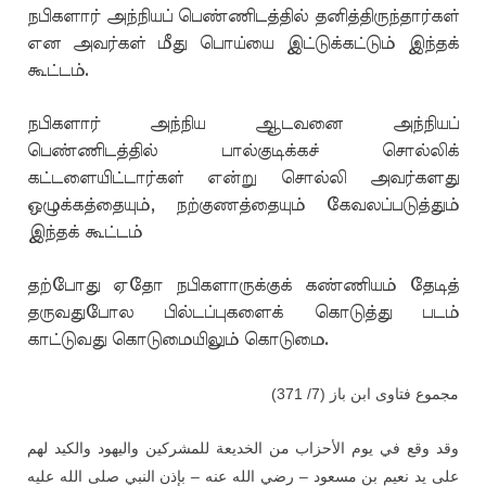
நபிகளார் அந்நியப் பெண்ணிடத்தில் தனித்திருந்தார்கள்
என அவர்கள் மீது பொய்யை இட்டுக்கட்டும் இந்தக்
கூட்டம்.
நபிகளார் அந்நிய ஆடவனை அந்நியப்
பெண்ணிடத்தில் பால்குடிக்கச் சொல்லிக்
கட்டளையிட்டார்கள் என்று சொல்லி அவர்களது
ஒழுக்கத்தையும், நற்குணத்தையும் கேவலப்படுத்தும்
இந்தக் கூட்டம்
தற்போது ஏதோ நபிகளாருக்குக் கண்ணியம் தேடித்
தருவதுபோல பில்டப்புகளைக் கொடுத்து படம்
காட்டுவது கொடுமையிலும் கொடுமை.
)
مجموع فتاوى ابن باز (7/ 371
وقد وقع في يوم الأحزاب من الخديعة للمشركين واليهود والكيد لهم
على يد نعيم بن مسعود – رضي الله عنه – بإذن النبي صلى الله عليه