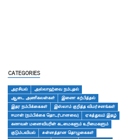
CATEGORIES
அரசியல்
அல்லாஹ்வை நம்புதல்
ஆடை அணிகலன்கள்
இணை கற்பித்தல்
இதர நம்பிக்கைகள்
இஸ்லாம் குறித்த விமர்சனங்கள்
ஈமான் (நம்பிக்கை தொடர்பானவை)
ஏகத்துவம் இதழ்
கணவன் மனைவியரின் கடமைகளும் உரிமைகளும்
குடும்பவியல்
சுன்னத்தான தொழுகைகள்