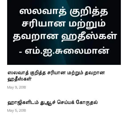
வணங்கிகளின்
பார்வைக்கு…
ஸலவாத் குறித்த சரியான மற்றும் தவறான
ஹதீஸ்கள்
May 9, 2018
ஹாஜிகளிடம் துஆச் செய்யக் கோருதல்
May 5, 2018