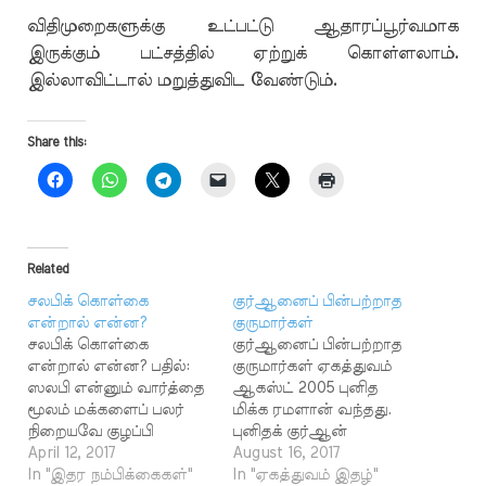
விதிமுறைகளுக்கு உட்பட்டு ஆதாரப்பூர்வமாக
இருக்கும் பட்சத்தில் ஏற்றுக் கொள்ளலாம்.
இல்லாவிட்டால் மறுத்துவிட வேண்டும்.
Share this:
Related
சலபிக் கொள்கை
குர்ஆனைப் பின்பற்றாத
என்றால் என்ன?
குருமார்கள்
சலபிக் கொள்கை
குர்ஆனைப் பின்பற்றாத
என்றால் என்ன? பதில்:
குருமார்கள் ஏகத்துவம்
ஸலபி என்னும் வார்த்தை
ஆகஸ்ட் 2005 புனித
மூலம் மக்களைப் பலர்
மிக்க ரமளான் வந்தது.
நிறையவே குழப்பி
புனிதக் குர்ஆன்
வருகிறார்கள்.
April 12, 2017
நாளொன்றுக்கு ஒருபாகம்
August 16, 2017
அகராதியில் ஸலஃபு
In "இதர நம்பிக்கைகள்"
வீதம்,
In "ஏகத்துவம் இதழ்"