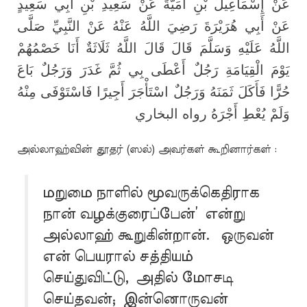
عَنْ إِسْمَاعِيلَ بْنِ أُمَيَّةَ عَنْ سَعِيدِ بْنِ أَبِي سَعِيدٍ
عَنْ أَبِي هُرَيْرَةَ رَضِيَ اللَّهُ عَنْهُ عَنْ النَّبِيِّ صَلَّى
اللَّهُ عَلَيْهِ وَسَلَّمَ قَالَ قَالَ اللَّهُ ثَلَاثَةٌ أَنَا خَصْمُهُمْ
يَوْمَ الْقِيَامَةِ رَجُلٌ أَعْطَى بِي ثُمَّ غَدَرَ وَرَجُلٌ بَاعَ
حُرًّا فَأَكَلَ ثَمَنَهُ وَرَجُلٌ اسْتَأْجَرَ أَجِيرًا فَاسْتَوْفَى مِنْهُ
وَلَمْ يُعْطِ أَجْرَهُ رواه البخاري
அல்லாஹ்வின் தூதர் (ஸல்) அவர்கள் கூறினார்கள் :
மறுமை நாளில் மூவருக்கெதிராக
நான் வழக்குரைப்பேன்’ என்று
அல்லாஹ் கூறுகின்றான். ஒருவன்
என் பெயரால் சத்தியம்
செய்துவிட்டு, அதில் மோசடி
செய்தவன்; இன்னொருவன்